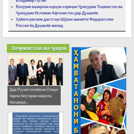
Владимир Путин
Вохӯрии вазирони корҳои хориҷии Ҷумҳурии Тоҷикистон ва
Ҷумҳурии Исломии Афғонистон дар Душанбе
Ҳайати расмии дастгоҳи Шӯрои амнияти Федератсияи
Россия ба Душанбе меояд
Тоҷикистон ва ҷаҳон
Дар Русия ғолибони Озмун
барои беҳтарин мақола
бахшида...