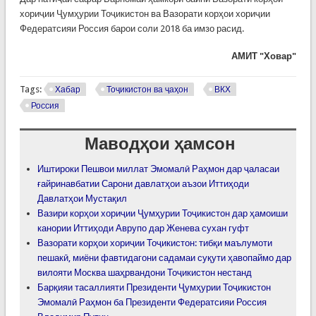
хориҷии Ҷумҳурии Тоҷикистон ва Вазорати корҳои хориҷии
Федератсияи Россия барои соли 2018 ба имзо расид.
АМИТ "Ховар"
Tags:
Хабар
Тоҷикистон ва ҷаҳон
ВКХ
Россия
Маводҳои ҳамсон
Иштироки Пешвои миллат Эмомалӣ Раҳмон дар ҷаласаи
ғайринавбатии Сарони давлатҳои аъзои Иттиҳоди
Давлатҳои Мустақил
Вазири корҳои хориҷии Ҷумҳурии Тоҷикистон дар ҳамоиши
канории Иттиҳоди Аврупо дар Женева сухан гуфт
Вазорати корҳои хориҷии Тоҷикистон: тибқи маълумоти
пешакӣ, миёни фавтидагони садамаи суқути ҳавопаймо дар
вилояти Москва шаҳрвандони Тоҷикистон нестанд
Барқияи тасаллияти Президенти Ҷумҳурии Тоҷикистон
Эмомалӣ Раҳмон ба Президенти Федератсияи Россия