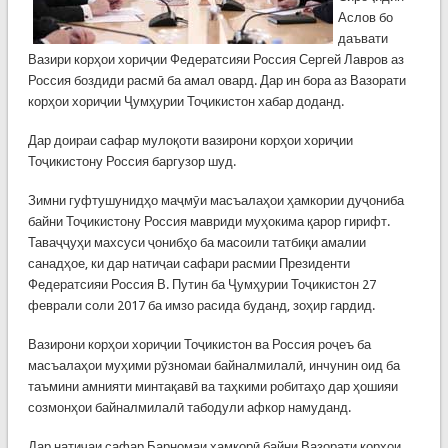
Аслов бо
даъвати
Вазири корҳои хориҷии Федератсияи Россия Сергей Лавров аз
Россия боздиди расмӣ ба амал овард. Дар ин бора аз Вазорати
корҳои хориҷии Ҷумҳурии Тоҷикистон хабар доданд.
Дар доираи сафар мулоқоти вазирони корҳои хориҷии
Тоҷикистону Россия баргузор шуд.
Зимни гуфтушунидҳо маҷмӯи масъалаҳои ҳамкории дуҷониба
байни Тоҷикистону Россия мавриди муҳокима қарор гирифт.
Таваҷҷуҳи махсуси ҷонибҳо ба масоили татбиқи амалии
санадҳое, ки дар натиҷаи сафари расмии Президенти
Федератсияи Россия В. Путин ба Ҷумҳурии Тоҷикистон 27
феврали соли 2017 ба имзо расида буданд, зоҳир гардид.
Вазирони корҳои хориҷии Тоҷикистон ва Россия роҷеъ ба
масъалаҳои муҳими рӯзномаи байналмилалӣ, инчунин оид ба
таъмини амнияти минтақавӣ ва таҳкими робитаҳо дар ҳошияи
созмонҳои байналмилалӣ табодули афкор намуданд.
Дар натиҷаи сафар Барномаи ҳамкорӣ байни Вазорати корҳои