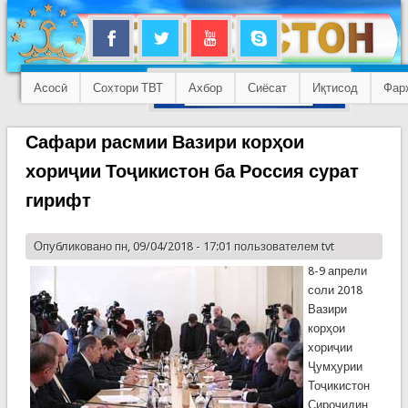
Асосӣ
Сохтори ТВТ
Ахбор
Сиёсат
Иқтисод
Фар
Сафари расмии Вазири корҳои
хориҷии Тоҷикистон ба Россия сурат
гирифт
Опубликовано пн, 09/04/2018 - 17:01 пользователем
tvt
8-9 апрели
соли 2018
Вазири
корҳои
хориҷии
Ҷумҳурии
Тоҷикистон
Сироҷидин