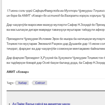
17
июни
соли
ҷорӣ
Сафири
Фавқулода
ва
Мухтори
Ҷумҳурии
Тоҷики
ин бора ба АМИТ «Ховар» бо истинод ба Вазорати корҳои хориҷии Ҷ
Дар чаҳорчӯби маросими мазкур мулоқоти Сафир Н.Зоҳидӣ бо Презид
ва масъалаҳои дигари мавриди таваҷҷуҳи муштарак табодули афкор
Президенти Ҷумҳурии Исломии Эрон бо ишора ба натиҷаҳои мулоқот
Тоҷикистон муҳтарам Эмомалӣ Раҳмон дар Душанбе дар 15 июни соли 
тиҷорат, фарҳанг ва дар чаҳорчӯби созмонҳои минтақавию байналмил
Дар фарҷом Президент Ҳ.Руҳонӣ ба Ҳукумати Ҷумҳурии Тоҷикистон б
ва тадбирҳои боварӣ дар Осиё баҳои баланд дода, ба Сафир Н.Зоҳ
АМИТ
«
Ховар
»
Tags:
Хабар
Сиёсат
Аз Паём: Вазъи сиёсӣ ва амниятии ҷаҳон