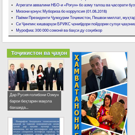
Агрегати аввалини НБО-и «Роғун» бо азму талош ва ҷасорати 
Мизони қонун: Мубориза бо коррупсия (01.08.2018)
Паёми Президенти Ҷумҳурии Тоҷикистон, Пешвои миллат, муҳт
Си Ҷинпин: кишварҳои БРИКС ҷонибдори пойдории сулҳи ҷаҳони
Мурофиа: 300 000 сомонӣ ва баҳси ду соҳибкор
Тоҷикистон ва ҷаҳон
Дар Русия ғолибони Озмун
барои беҳтарин мақола
бахшида...