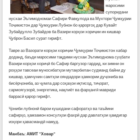
маросими
супоридани
нусхаи Эътимодномаи Сафири Фавқулода ва Мухтори Ҷумҳурии
Тоҷикистон дар Ҷумҳурии Лубнон бо қароргоҳ дар Кувайт
Зубайдулло Зубайдов ба Вазири корҳои хориҷии ин кишвар
Ҷуброн Басил сурат гирифт.
Тавре аз Вазорати корҳои хориҷии Ҷумҳурии Тоҷикистон хабар
доданд, баъди маросими тақдими нусхаи Эътимоднома суҳбати
Вазири корҳои хориҷӣ бо Сафир баргузор гардид, ки зимни он
роҳҳои тавсеаи муносибатҳои мутақобилан судманд байни ду
кишвар, ҳамчунин самтҳои ояндадори ҳамкории дуҷониба ва
бисёрҷониба, аз ҷумла дар соҳаҳои иқтисод, тиҷорат,
сармоягузорӣ, энергетика, нақлиёт ва фарҳангӣ мавриди
баррасӣ қарор гирифт.
Ҷониби лубнонӣ барои кушодани сафоратҳо ва таъйини
сафирҳо, ҳамзамон консулҳои фахрӣ дар давлатҳои ҳамдигар
изҳори ҳавасмандӣ намуд.
Манбаъ: АМИТ "Ховар"