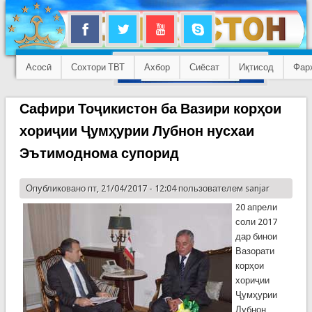
Асосӣ
Сохтори ТВТ
Ахбор
Сиёсат
Иқтисод
Фар
Сафири Тоҷикистон ба Вазири корҳои
хориҷии Ҷумҳурии Лубнон нусхаи
Эътимоднома супорид
Опубликовано пт, 21/04/2017 - 12:04 пользователем
sanjar
20 апрели
соли 2017
дар бинои
Вазорати
корҳои
хориҷии
Ҷумҳурии
Лубнон