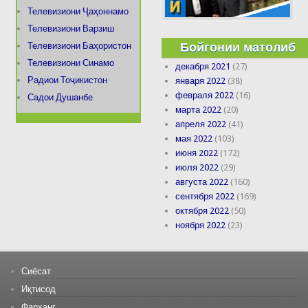
Телевизиони Ҷаҳоннамо
Телевизиони Варзиш
Бойгонии матолиб
Телевизиони Баҳористон
Телевизиони Синамо
декабря 2021
(27)
Радиои Тоҷикистон
января 2022
(38)
февраля 2022
(16)
Садои Душанбе
марта 2022
(20)
апреля 2022
(41)
мая 2022
(103)
июня 2022
(172)
июля 2022
(29)
августа 2022
(160)
сентября 2022
(169)
октября 2022
(50)
ноября 2022
(23)
Сиёсат
Иқтисод
Фарҳанг