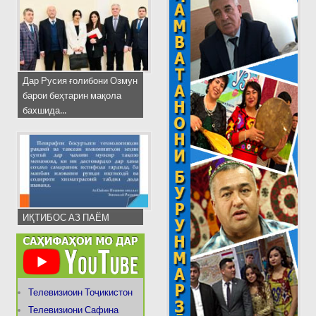
Дар Русия ғолибони Озмун
барои беҳтарин мақола
бахшида...
ИҚТИБОС АЗ ПАЁМ
Телевизиоин Тоҷикистон
Телевизиони Сафина