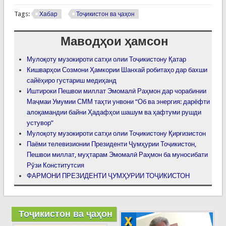
Tags:
Хабар
Тоҷикистон ва ҷаҳон
Маводҳои ҳамсон
Мулоқоту музокироти сатҳи олии Тоҷикистону Қатар
Кишварҳои Созмони Ҳамкории Шанхай робитаҳо дар бахши
сайёҳиро густариш медиҳанд
Иштироки Пешвои миллат Эмомалӣ Раҳмон дар чорабинии
Маҷмаи Умумии СММ таҳти унвони “Об ва энергия: дарёфти
алоқамандии байни Ҳадафҳои шашум ва ҳафтуми рушди
устувор”
Мулоқоту музокироти сатҳи олии Тоҷикистону Қирғизистон
Паёми телевизионии Президенти Ҷумҳурии Тоҷикистон,
Пешвои миллат, муҳтарам Эмомалӣ Раҳмон ба муносибати
Рӯзи Конститутсия
ФАРМОНИ ПРЕЗИДЕНТИ ҶУМҲУРИИ ТОҶИКИСТОН
Тоҷикистон ва ҷаҳон