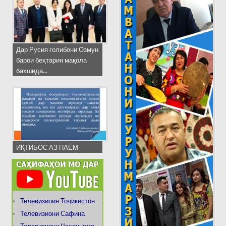
Дар Русия ғолибони Озмун
барои беҳтарин мақола
бахшида...
ИҚТИБОС АЗ ПАЁМ
Телевизиоин Тоҷикистон
Телевизиони Сафина