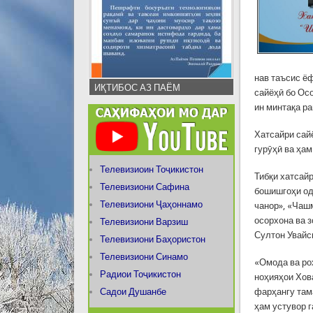
нав таъсис ё
ИҚТИБОС АЗ ПАЁМ
сайёҳӣ бо Ос
ин минтақа р
Хатсайри сай
гурӯҳӣ ва ҳа
Телевизиоин Тоҷикистон
Тибқи хатсай
Телевизиони Сафина
бошишгоҳи од
Телевизиони Ҷаҳоннамо
чанор», «Чаш
осорхона ва 
Телевизиони Варзиш
Султон Увайс
Телевизиони Баҳористон
Телевизиони Синамо
«Омода ва ро
Радиои Тоҷикистон
ноҳияҳои Хов
Садои Душанбе
фарҳангу там
ҳам устувор 