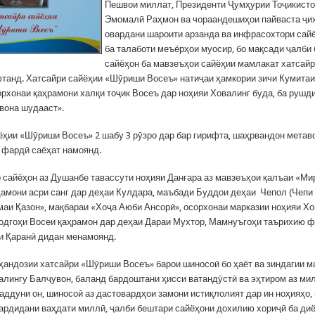
Пешвои миллат, Президенти Ҷумҳурии Тоҷикист
Эмомалӣ Раҳмон ва чораандешиҳои пайваста ҷи
овардани шароити арзанда ва инфрасохтори сай
ба талаботи меъёрҳои муосир, бо мақсади ҷалби
сайёҳон ба мавзеъҳои сайёҳии мамлакат хатсай
фтанд. Хатсайри сайёҳии «Шӯриши Восеъ» натиҷаи ҳамкории зичи Кумита
орхонаи қаҳрамони халқи тоҷик Восеъ дар ноҳияи Ховалинг буда, ба рушд
авона шудааст».
ёҳии «Шӯриши Восеъ» 2 шабу 3 рӯзро дар бар гирифта, шаҳрвандон метав
м фардӣ саёҳат намоянд.
р сайёҳон аз Душанбе тавассути ноҳияи Данғара аз мавзеъҳои қалъаи «Ми
амони асри санг дар деҳаи Кулдара, маъбади Буддои деҳаи Чепол (Чепи 
маи Қазон», мақбараи «Хоҷа Аюби Ансорӣ», осорхонаи марказии ноҳияи Хо
зодгоҳи Восеи қаҳрамон дар деҳаи Дараи Мухтор, Мамнуъгоҳи таърихию 
и Қаранӣ дидан менамоянд.
ҳандозии хатсайри «Шӯриши Восеъ» барои шиносоӣ бо ҳаёт ва зиндагии 
алингу Балҷувон, баланд бардоштани ҳисси ватандӯстӣ ва эҳтиром аз ми
аддуни он, шиносоӣ аз дастовардҳои замони истиқлолият дар ин ноҳияҳо,
гардидани ваҳдати миллӣ, ҷалби бештари сайёҳони дохилию хориҷӣ ба ди