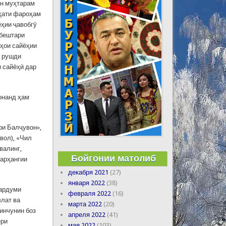
он муҳтарам
ҳати фароҳам
ёҳии ҷавобгӯ
 бештари
рҳои сайёҳии
и рушди
и сайёҳӣ дар
онанд ҳам
ри Балҷувон»,
вол), «Чил
валинг,
Бойгонии матолиб
фарҳангии
декабря 2021
(27)
января 2022
(38)
мардуми
февраля 2022
(16)
ллат ва
марта 2022
(20)
 инчунин боз
апреля 2022
(41)
ёри
мая 2022
(103)