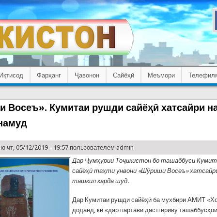
Иқтисод
Фарҳанг
Ҷавонон
Сайёҳӣ
Меъмори
Телефил
 Восеъ». Кумитаи рушди сайёҳӣ хатсайри н
намуд
о чт, 05/12/2019 - 19:57 пользователем
admin
Дар Ҷумҳурии Тоҷикистон бо ташаббуси Кумит
сайёҳӣ таҳти унвони «Шӯриши Восеъ» хатсайри
ташкил карда шуд.
Дар Кумитаи рушди сайёҳӣ ба мухбири АМИТ «Хо
доданд, ки «дар партави дастгириву ташаббусҳо