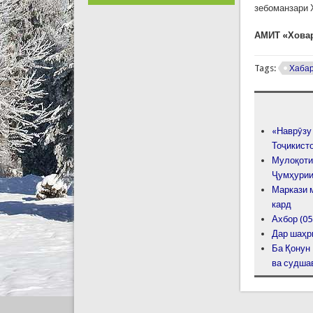
зебоманзари 
АМИТ «Хова
Tags:
Хаба
«Наврӯзу
Тоҷикист
Мулоқоти
Ҷумҳурии
Маркази 
кард
Ахбор (05
Дар шаҳр
Ба Қонун
ва судша