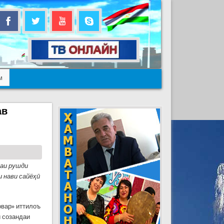
м
ав
аи рушди
 нави сайёҳӣ
вар» иттилоъ
и созандаи