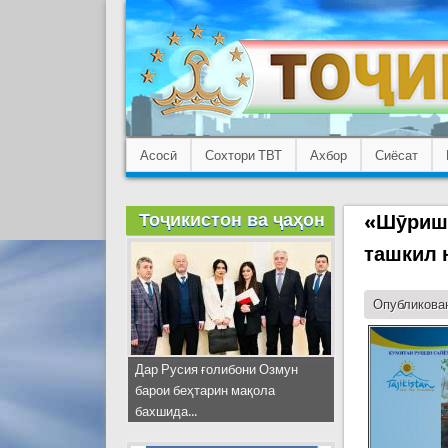
Асосӣ
Сохтори ТВТ
Ахбор
Сиёсат
Тоҷикистон ва ҷаҳон
«Шӯриши
ташкил 
Опубликован
Дар Русия ғолибони Озмун
барои беҳтарин мақола
бахшида...