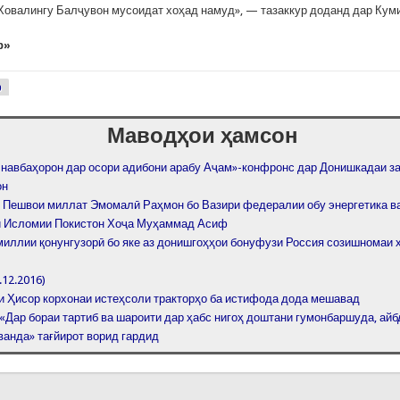
Ховалингу Балҷувон мусоидат хоҳад намуд», — тазаккур доданд дар Куми
р»
р
Маводҳои ҳамсон
 навбаҳорон дар осори адибони арабу Аҷам»-конфронс дар Донишкадаи з
он
 Пешвои миллат Эмомалӣ Раҳмон бо Вазири федералии обу энергетика 
 Исломии Покистон Хоҷа Муҳаммад Асиф
миллии қонунгузорӣ бо яке аз донишгоҳҳои бонуфузи Россия созишномаи 
.12.2016)
и Ҳисор корхонаи истеҳсоли тракторҳо ба истифода дода мешавад
 «Дар бораи тартиб ва шароити дар ҳабс нигоҳ доштани гумонбаршуда, ай
ванда» тағйирот ворид гардид