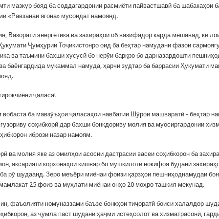
амти мазкур бояд ба соддагардонии расмиёти пайвастшавӣ ба шабакаҳои б
ми «Равзанаи ягона» мусоидат намоянд.
ин, Вазорати энергетика ва захираҳои об вазифадор карда мешавад, ки л
Ҳукумати Ҷумҳурии Тоҷикистонро оид ба беҳтар намудани фазои сармояг
тика ва таъмини бахши хусусӣ бо нерӯи барқро бо дарназардошти пешниҳо
за баёнгардида мукаммал намуда, ҳарчи зудтар ба баррасии Ҳукумати м
ояд.
ирокчиёни ҷаласа!
 вобаста ба мавзӯъҳои ҷаласаҳои навбатии Шӯрои машваратӣ - беҳтар н
гузориву соҳибкорӣ дар бахши бонкдориву молия ва муосиргардонии хиз
оҳибкорон ибрози назар намоям.
рӣ ва молия яке аз омилҳои асосии дастрасии васеи соҳибкорон ба захир
амон, аксарияти корхонаҳои кишвар бо мушкилоти нокифоя будани захираҳо
ӯ ба рӯ шудаанд. Зеро меъёри миёнаи фоизи қарзҳои пешниҳоднамудаи бо
 мамлакат 25 фоиз ва муҳлати миёнаи онҳо 20 моҳро ташкил мекунад.
 ин, фаъолияти номуназзами баъзе бонкҳои тиҷоратӣ боиси халалдор шуд
ҳибкорон, аз ҷумла паст шудани ҳаҷми истеҳсолот ва хизматрасонӣ, гар