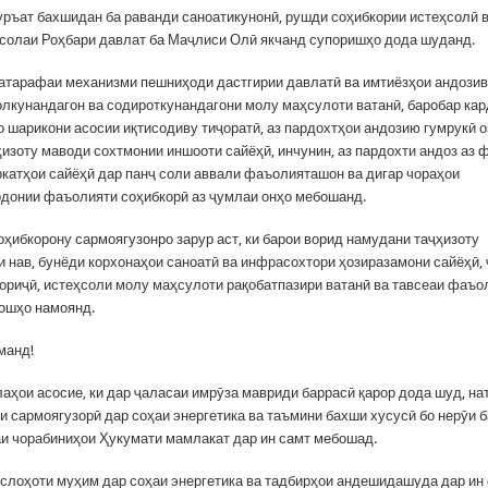
уръат бахшидан ба раванди саноатикунонӣ, рушди соҳибкории истеҳсолӣ 
солаи Роҳбари давлат ба Маҷлиси Олӣ якчанд супоришҳо дода шуданд.
тарафаи механизми пешниҳоди дастгирии давлатӣ ва имтиёзҳои андозив
олкунандагон ва содироткунандагони молу маҳсулоти ватанӣ, баробар кар
о шарикони асосии иқтисодиву тиҷоратӣ, аз пардохтҳои андозию гумрукӣ 
ҳизоту маводи сохтмонии иншооти сайёҳӣ, инчунин, аз пардохти андоз аз 
катҳои сайёҳӣ дар панҷ соли аввали фаъолияташон ва дигар чораҳои
донии фаъолияти соҳибкорӣ аз ҷумлаи онҳо мебошанд.
оҳибкорону сармоягузонро зарур аст, ки барои ворид намудани таҷҳизоту
и нав, бунёди корхонаҳои саноатӣ ва инфрасохтори ҳозиразамони сайёҳӣ,
хориҷӣ, истеҳсоли молу маҳсулоти рақобатпазири ватанӣ ва тавсеаи фаъо
ошҳо намоянд.
манд!
лаҳои асосие, ки дар ҷаласаи имрӯза мавриди баррасӣ қарор дода шуд, на
 сармоягузорӣ дар соҳаи энергетика ва таъмини бахши хусусӣ бо нерӯи б
и чорабиниҳои Ҳукумати мамлакат дар ин самт мебошад.
ислоҳоти муҳим дар соҳаи энергетика ва тадбирҳои андешидашуда дар ин 