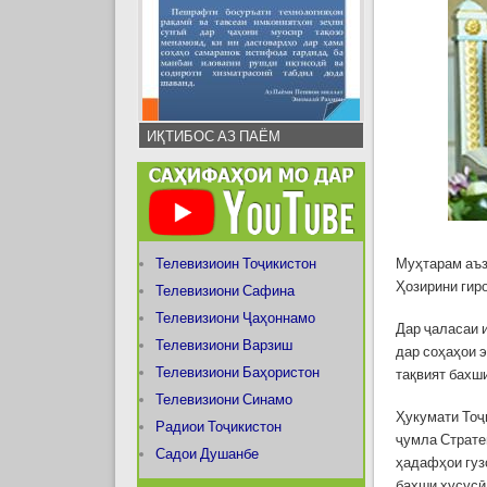
ИҚТИБОС АЗ ПАЁМ
Телевизиоин Тоҷикистон
Муҳтарам аъз
Ҳозирини гир
Телевизиони Сафина
Телевизиони Ҷаҳоннамо
Дар ҷаласаи 
Телевизиони Варзиш
дар соҳаҳои 
Телевизиони Баҳористон
тақвият бахш
Телевизиони Синамо
Ҳукумати Тоҷ
Радиои Тоҷикистон
ҷумла Страте
Садои Душанбе
ҳадафҳои гуз
бахши хусусӣ