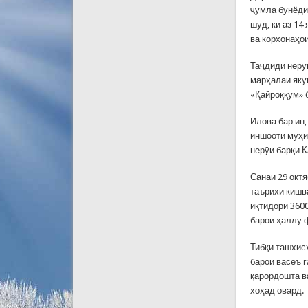
ҷумла бунёди
шуд, ки аз 1
ва корхонаҳо
Таҷдиди нерӯг
марҳалаи яку
«Қайроққум» 
Илова бар ин
иншооти муҳи
нерӯи барқи 
Санаи 29 октя
таърихи кишв
иқтидори 3600
барои ҳаллу 
Тибқи ташхис
барои васеъ 
қарордошта в
хоҳад овард.