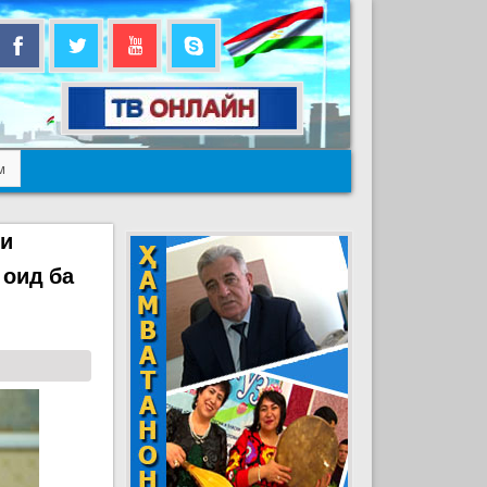
м
ои
 оид ба