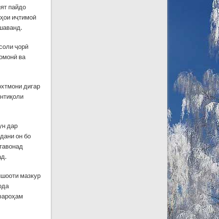
ият пайдо
аҳои иҷтимоӣ
шаванд.
 соли ҷорӣ
омонӣ ва
охтмони дигар
интиқоли
ун дар
дани он бо
етавонад
ад.
ншооти мазкур
ода
 фароҳам