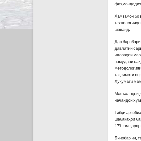
фаҳмондадиҳи
Ҳамзамон бо 
технологияҳо
шаванд.
Дар баробари 
давлатии сар
идораҳои мар
намудани саҳ
методологияи
тақсимоти он
Ҳукумати мам
Масъалаҳои д
начандон хуб
Тибқи арзёби
шабакаҳои ба
173-юм қарор
Бинобар ин, 