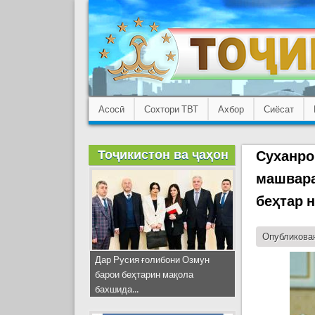
Асосӣ
Сохтори ТВТ
Ахбор
Сиёсат
Тоҷикистон ва ҷаҳон
Суханро
машвара
беҳтар 
Опубликован
Дар Русия ғолибони Озмун
барои беҳтарин мақола
бахшида...