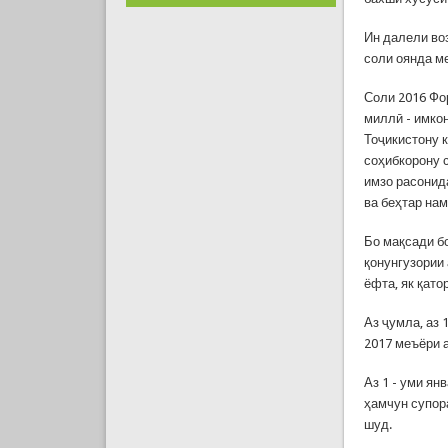
Ин далели во
соли оянда м
Соли 2016 Фо
миллӣ - имко
Тоҷикистону 
соҳибкорону 
имзо расонид
ва беҳтар на
Бо мақсади б
қонунгузории
ёфта, як қато
Аз ҷумла, аз 
2017 меъёри а
Аз 1 - уми ян
ҳамчун супор
шуд.