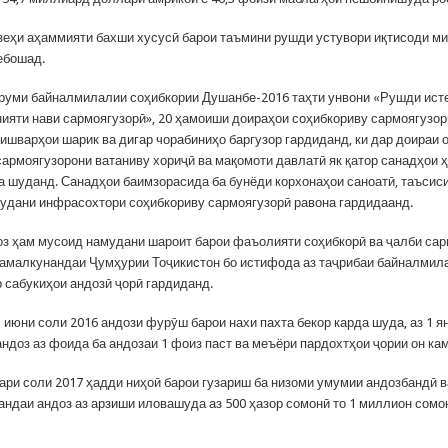
зеҳи аҳаммияти бахши хусусӣ барои таъмини рушди устувори иқтисоди ми
ебошад.
руми байналмилалии соҳибкории Душанбе-2016 таҳти унвони «Рушди ист
нияти нави сармоягузорӣ», 20 ҳамоиши доираҳои соҳибкориву сармоягузо
кишварҳои шарик ва дигар чорабиниҳо баргузор гардиданд, ки дар доираи 
сармоягузорони ватаниву хориҷӣ ва мақомоти давлатӣ як қатор санадҳои 
а шуданд. Санадҳои баимзорасида ба бунёди корхонаҳои саноатӣ, таъсиси
мудани инфрасохтори соҳибкориву сармоягузорӣ равона гардидаанд.
оз ҳам мусоид намудани шароит барои фаъолияти соҳибкорӣ ва ҷалби са
 амалкунандаи Ҷумҳурии Тоҷикистон бо истифода аз таҷрибаи байналмил
р сабукиҳои андозӣ ҷорӣ гардиданд.
1 июни соли 2016 андози фурӯш барои нахи пахта бекор карда шуда, аз 1 я
ндоз аз фоида ба андозаи 1 фоиз паст ва меъёри пардохтҳои ҷории он ка
вари соли 2017 ҳадди ниҳоӣ барои гузариш ба низоми умумии андозбандӣ 
андаи андоз аз арзиши иловашуда аз 500 ҳазор сомонӣ то 1 миллион сомо