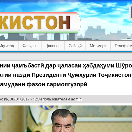
Иқтисод
Фарҳанг
Ҷавонон
Сайёҳӣ
Меъмори
Телефил
нии ҷамъбастӣ дар ҷаласаи ҳабдаҳуми Шӯр
тии назди Президенти Ҷумҳурии Тоҷикистон
намудани фазои сармоягузорӣ
о пн, 30/01/2017 - 12:34 пользователем
admin