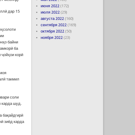
июня 2022
(172)
ллӣ дар 15
июля 2022
(29)
августа 2022
(160)
сентября 2022
(169)
еҳсолоти
октября 2022
(50)
рии
ноября 2022
(23)
онҳо байни
ҳамкорӣ ба
 ҷойҳои корӣ
рмоя
алӣ такмил
нвари соли
м карда шуд.
ва бақайдгирӣ
нӣ зиёд карда