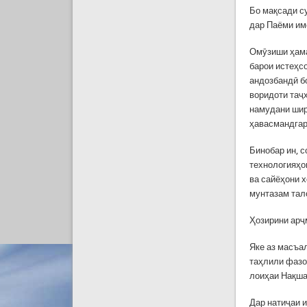
Бо мақсади с
дар Паёми им
Омӯзиши ҳама
барои истеҳс
андозбандӣ б
воридоти таҷ
намудани шир
ҳавасмандгар
Бинобар ин, с
технологияҳо
ва сайёҳони 
мунтазам тал
Ҳозирини арҷ
Яке аз масъа
таҳлили фазои
лоиҳаи Нақша
Дар натиҷаи 