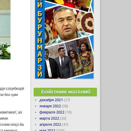
шди соҳибкорӣ
Бойгонии матолиб
ои боз ҳам
декабря 2021
(27)
января 2022
(38)
февраля 2022
(16)
мамлакат, аз
марта 2022
(20)
ъмини
апреля 2022
(41)
созии онҳо ба
мая 2022
(103)
ст меоянд.