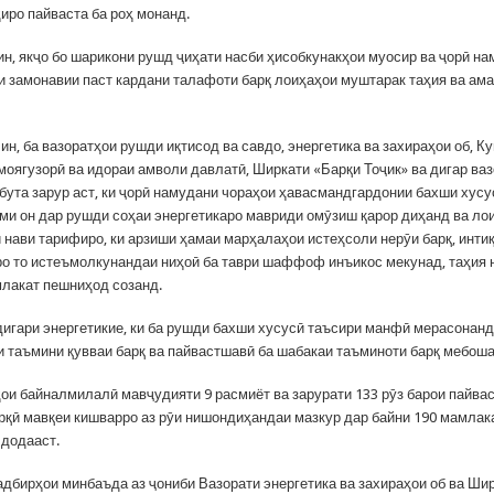
ро пайваста ба роҳ монанд.
ин, якҷо бо шарикони рушд ҷиҳати насби ҳисобкунакҳои муосир ва ҷорӣ н
и замонавии паст кардани талафоти барқ лоиҳаҳои муштарак таҳия ва ам
ин, ба вазоратҳои рушди иқтисод ва савдо, энергетика ва захираҳои об, К
моягузорӣ ва идораи амволи давлатӣ, Ширкати «Барқи Тоҷик» ва дигар ва
бута зарур аст, ки ҷорӣ намудани чораҳои ҳавасмандгардонии бахши хусу
ми он дар рушди соҳаи энергетикаро мавриди омӯзиш қарор диҳанд ва ло
 нави тарифиро, ки арзиши ҳамаи марҳалаҳои истеҳсоли нерӯи барқ, инти
ро то истеъмолкунандаи ниҳоӣ ба таври шаффоф инъикос мекунад, таҳия 
лакат пешниҳод созанд.
игари энергетикие, ки ба рушди бахши хусусӣ таъсири манфӣ мерасонанд
и таъмини қувваи барқ ва пайвастшавӣ ба шабакаи таъминоти барқ мебоша
ҳои байналмилалӣ мавҷудияти 9 расмиёт ва зарурати 133 рӯз барои пайва
рқӣ мавқеи кишварро аз рӯи нишондиҳандаи мазкур дар байни 190 мамлак
 додааст.
тадбирҳои минбаъда аз ҷониби Вазорати энергетика ва захираҳои об ва Ши