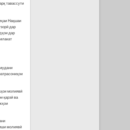
арқ тавассути
оиҳаи Нақшаи
узорӣ дар
дҳои дар
амлакат
амудани
матрасониҳои
аҳои молиявӣ
и қарзӣ ва
нкҳои
ани
диши молиявӣ