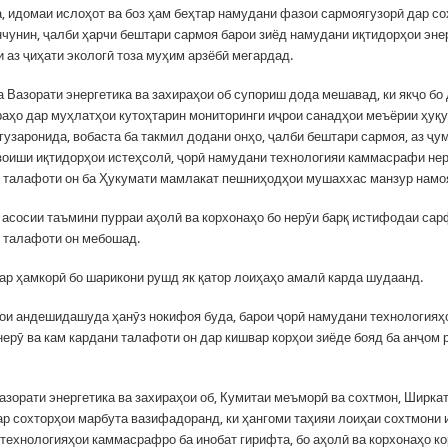
а, идомаи ислоҳот ва боз ҳам беҳтар намудани фазои сармоягузорӣ дар со
нчунин, ҷалби ҳарчи бештари сармоя барои зиёд намудани иқтидорҳои эне
 аз ҷиҳати экологӣ тоза муҳим арзёбӣ мегардад.
а Вазорати энергетика ва захираҳои об супориш дода мешавад, ки якҷо бо
раҳо дар муҳлатҳои кутоҳтарин мониторинги иҷрои санадҳои меъёрии ҳуқу
гузаронида, вобаста ба такмил додани онҳо, ҷалби бештари сармоя, аз ҷ
зоиши иқтидорҳои истеҳсолӣ, ҷорӣ намудани технологияи каммасрафи нер
 талафоти он ба Ҳукумати мамлакат пешниҳодҳои мушаххас манзур намо
и асосии таъмини пурраи аҳолӣ ва корхонаҳо бо нерӯи барқ истифодаи са
 талафоти он мебошад.
дар ҳамкорӣ бо шарикони рушд як қатор лоиҳаҳо амалӣ карда шудаанд.
ои андешидашуда ҳанӯз нокифоя буда, барои ҷорӣ намудани технологияҳ
ерӯ ва кам кардани талафоти он дар кишвар корҳои зиёде бояд ба анҷом 
Вазорати энергетика ва захираҳои об, Кумитаи меъморӣ ва сохтмон, Ширка
гар сохторҳои марбута вазифадоранд, ки ҳангоми таҳияи лоиҳаи сохтмони
 технологияҳои каммасрафро ба инобат гирифта, бо аҳолӣ ва корхонаҳо к