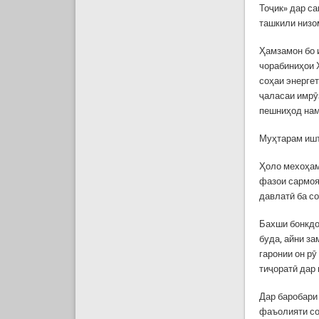
Тоҷик» дар с
ташкили низо
Ҳамзамон бо 
чорабиниҳои 
соҳаи энерге
ҷаласаи имрӯ
пешниҳод нам
Муҳтарам ишт
Ҳоло мехоҳам
фазои сармоя
давлатӣ ба с
Бахши бонкдо
буда, айни з
гаронии он р
тиҷоратӣ дар
Дар баробари
фаъолияти со