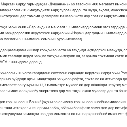
 Маркази барқу гармидиҳии «Душанбе-2» бо тавоноии 400 мегаватт имкон
4 январи соли 2017 маҳдудияти барқ пурра бардошта шуда, аҳолӣ, муассис
и истеҳсолӣ дар тамоми қаламрави кишвар бисту чор соат бо барқ таъмин 
оҳи барқи обии «Сарбанд» ба маблағи 1,1 миллиард сомонӣ оғоз гардида,
ми барқарорсозии нерӯгоҳҳои барқи обии «Норак» дар ҳаҷми 3 миллиард с
ба маблағи 600 миллион сомонӣ шурӯъ мешавад.
, дар қаламрави кишвар корҳои вобаста ба таҷдиди иқтидорҳои мавҷуда, с
мми тавлиди нерӯи барқ ва хатҳои интиқоли он, аз ҷумла сохтмони хатти 
КАСА-1000 идома доранд.
бри соли 2016 оғоз гардидани сохтмони сарбанди нерӯгоҳи барқи обии Роғ
ари мо рӯйдоди арзишмандтарин ба ҳисоб рафта, сохта ва ба истифода до
 мегаватт ва ғунҷоиши 13,3 километри мукааб об дар обанбори нерӯгоҳ м
фасли масъалаҳои обу энергетика дар минтақа нақши муассир дошта бош
ҳои коршиносони Бонки Ҷаҳонӣ ва олимону коршиносони байналмилалӣ и
гаштани истеҳсоли «энергияи сабз», обёрии босифати заминҳои дар истиф
а азхудкунии заминҳои нав дар мамлакат ва кишварҳои поёноб имконият