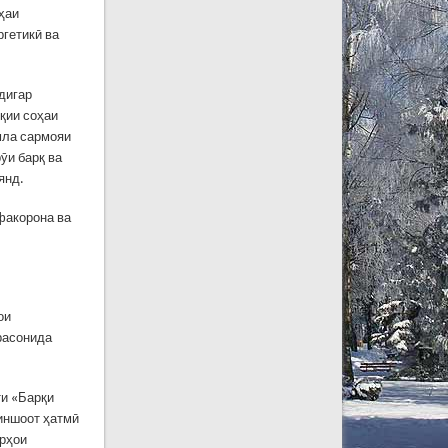
ҳаи
ргетикӣ ва
 дигар
қии соҳаи
умла сармояи
ӯи барқ ва
янд.
рфакорона ва
ои
расонида
ти «Барқи
 иншоот ҳатмӣ
орҳои