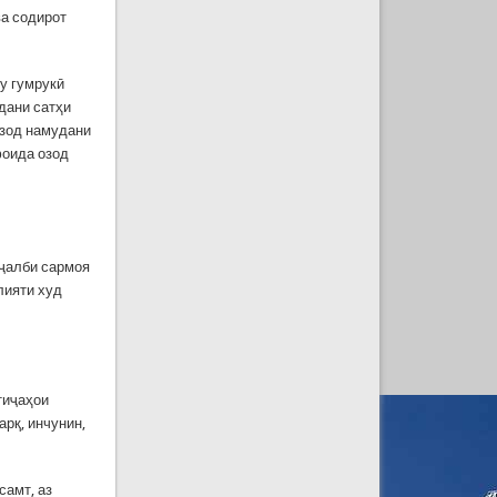
ва содирот
у гумрукӣ
дани сатҳи
озод намудани
фоида озод
 ҷалби сармоя
лияти худ
тиҷаҳои
арқ, инчунин,
самт, аз