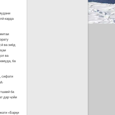
амудани
алӣ карда
умитаи
зорату
сӣ ва зиёд
иҳаи
қол ва
намуда, ба
, сифати
д.
стшавӣ ба
ат дар ҷойи
ркати «Барқи