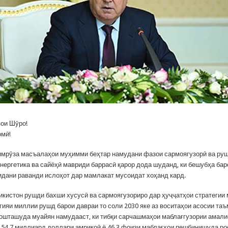
ои Шӯро!
омӣ!
имрӯза масъалаҳои муҳимми беҳтар намудани фазои сармоягузорӣ ва ру
энергетика ва сайёҳӣ мавриди баррасӣ қарор дода шуданд, ки бешубҳа бар
идани раванди ислоҳот дар мамлакат мусоидат хоҳанд кард.
икистон рушди бахши хусусӣ ва сармоягузориро дар ҳуҷҷатҳои стратегии 
гияи миллии рушд барои давраи то соли 2030 яке аз воситаҳои асосии та
ошташуда муайян намудааст, ки тибқи сарчашмаҳои маблағгузории амали
 54,7 миллиард доллари амрикоӣ ё 46,3 фоизи маблағҳои пешбинишуда ро