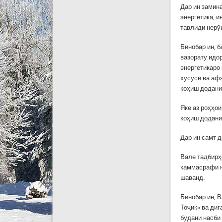
Дар ин замин
энергетика, и
тавлиди нерӯи
Бинобар ин, б
вазорату идо
энергетикаро 
хусусӣ ва аф
коҳиш додани
Яке аз роҳҳо
коҳиш додани
Дар ин самт 
Вале тадбирҳ
каммасрафи н
шаванд.
Бинобар ин, 
Тоҷик» ва ди
будани насби