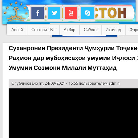
Асосӣ
Сохтори ТВТ
Ахбор
Сиёсат
Иқтисод
Фар
Суханронии Президенти Ҷумҳурии Тоҷик
Раҳмон дар мубоҳисаҳои умумии Иҷлоси 
Умумии Созмони Милали Муттаҳид
Опубликовано пт, 24/09/2021 - 15:55 пользователем
admin