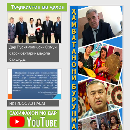
Тоҷикистон ва ҷаҳон
Дар Русия ғолибони Озмун
барои беҳтарин мақола
бахшида...
ИҚТИБОС АЗ ПАЁМ