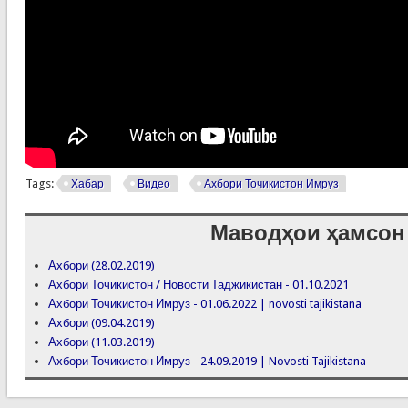
Tags:
Хабар
Видео
Ахбори Точикистон Имруз
Маводҳои ҳамсон
Ахбори (28.02.2019)
Ахбори Точикистон / Новости Таджикистан - 01.10.2021
Ахбори Точикистон Имруз - 01.06.2022 | novosti tajikistana
Ахбори (09.04.2019)
Ахбори (11.03.2019)
Ахбори Точикистон Имруз - 24.09.2019 | Novosti Tajikistana