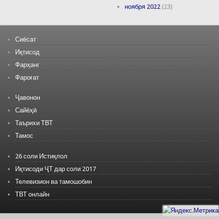
ноября 2022
(23)
Сиёсат
Иқтисод
Фарҳанг
Фароғат
Ҷавонон
Сайёҳӣ
Таърихи ТВТ
Тамос
26 соли Истиқлол
Иқтисоди ҶТ дар соли 2017
Телевизион ва тамошобин
ТВТ онлайн