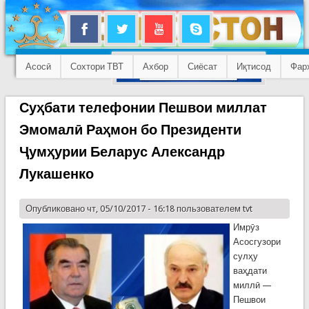
Асосӣ
Сохтори ТВТ
Ахбор
Сиёсат
Иқтисод
Фар
Суҳбати телефонии Пешвои миллат
Эмомалӣ Раҳмон бо Президенти
Ҷумҳурии Беларус Александр
Лукашенко
Опубликовано чт, 05/10/2017 - 16:18 пользователем
tvt
Имрӯз
Асосгузори
сулҳу
ваҳдати
миллӣ —
Пешвои