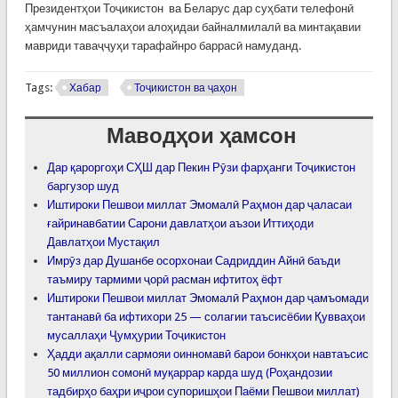
Президентҳои Тоҷикистон ва Беларус дар суҳбати телефонӣ
ҳамчунин масъалаҳои алоҳидаи байналмилалӣ ва минтақавии
мавриди таваҷҷуҳи тарафайнро баррасӣ намуданд.
Tags:
Хабар
Тоҷикистон ва ҷаҳон
Маводҳои ҳамсон
Дар қароргоҳи СҲШ дар Пекин Рӯзи фарҳанги Тоҷикистон
баргузор шуд
Иштироки Пешвои миллат Эмомалӣ Раҳмон дар ҷаласаи
ғайринавбатии Сарони давлатҳои аъзои Иттиҳоди
Давлатҳои Мустақил
Имрӯз дар Душанбе осорхонаи Садриддин Айнӣ баъди
таъмиру тармими ҷорӣ расман ифтитоҳ ёфт
Иштироки Пешвои миллат Эмомалӣ Раҳмон дар ҷамъомади
тантанавӣ ба ифтихори 25 — солагии таъсисёбии Қувваҳои
мусаллаҳи Ҷумҳурии Тоҷикистон
Ҳадди ақалли сармояи оинномавӣ барои бонкҳои навтаъсис
50 миллион сомонӣ муқаррар карда шуд (Роҳандозии
тадбирҳо баҳри иҷрои супоришҳои Паёми Пешвои миллат)