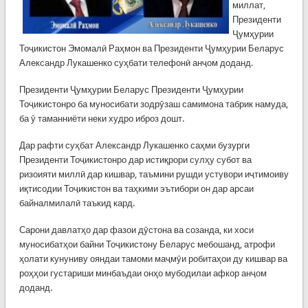
миллат,
Президенти
Ҷумҳурии
Тоҷикистон Эмомалӣ Раҳмон ва Президенти Ҷумҳурии Беларус
Александр Лукашенко суҳбати телефонӣ анҷом доданд.
Президенти Ҷумҳурии Беларус Президенти Ҷумҳурии
Тоҷикистонро ба муносибати зодрӯзаш самимона табрик намуда,
ба ӯ таманниёти неки худро иброз дошт.
Дар рафти суҳбат Александр Лукашенко саҳми бузурги
Президенти Тоҷикистонро дар истиқрори сулҳу субот ва
ризоияти миллӣ дар кишвар, таъмини рушди устувори иҷтимоиву
иқтисодии Тоҷикистон ва таҳкими эътибори он дар арсаи
байналмилалӣ таъкид кард.
Сарони давлатҳо дар фазои дӯстона ва созанда, ки хоси
муносибатҳои байни Тоҷикистону Беларус мебошанд, атрофи
ҳолати кунуниву ояндаи тамоми маҷмӯи робитаҳои ду кишвар ва
роҳҳои густариши минбаъдаи онҳо мубодилаи афкор анҷом
доданд.