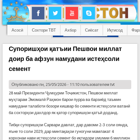
Асосӣ
Сохтори ТВТ
Ахбор
Сиёсат
Иқтисод
Фар
Супоришҳои қатъии Пешвои миллат
доир ба афзун намудани истеҳсоли
семент
Опубликовано пн, 25/05/2026 - 11:10 пользователем
tvt
28 май Президенти Ҷумҳурии Тоҷикистон, Пешвои миллат
муҳтарам Эмомалӣ Раҳмон барои пурра ва барзиёд таъмин
намудани талаботи бозори кишвар бо сементи истеҳсоли ватанӣ
ба сохторҳои дахлдор як қатор супоришҳои қатъӣ доданд.
Тибқи супоришҳои Сарвари давлат, дар давоми 2-3 соли оянда,
яъне то соли 2029, дар минтақаҳои гуногуни мамлакат 4
корхонаи нави истеҳсоли семент бо иқтидори умумии 6 миллион