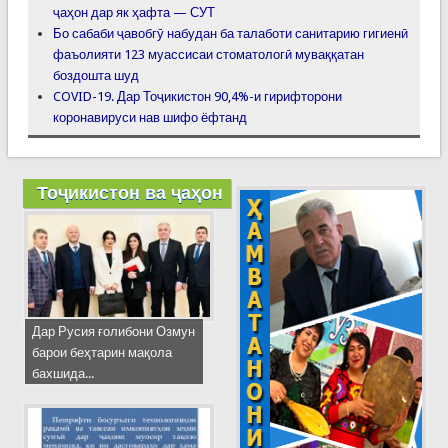
ҷаҳон дар як ҳафта — СУТ
Бо сабаби ҷавобгӯ набудан ба талаботи санитарию гигиенӣ
фаъолияти 123 муассисаи стоматологӣ муваққатан
боздошта шуд
COVID-19. Дар Тоҷикистон 90,4%-и гирифторони
коронавируси нав шифо ёфтанд
Тоҷикистон ва ҷаҳон
Дар Русия ғолибони Озмун
барои беҳтарин мақола
бахшида...