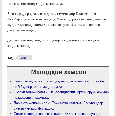
тонна ба истифода дода мешаванд.
Бо ин иқтидор ҳаҷми истеҳсоли семент дар Тоҷикистон як
баробари дигар афзун гардида, боиси пурра ва барзиёд таъмин
шудани бозори дохилӣ бо сементи хушсифат ва бо нархҳои
дастрас мегардад.
Дар ин корхонаҳо наздики 5 ҳазор ҷойҳои нави корӣ муҳайё
карда мешавад.
Tags:
Хабар
Маводҳои ҳамсон
Соли равон дар вилояти Суғд майдони кишти картошка беш
аз 5,5 ҳазор гектар зиёд гардид
«Барқи тоҷик»: соли 2018 баландшавии нархи неруи барқ дар
назар дошта нашудааст
Дар Китобхонаи миллии Тоҷикистон китоби «Бонувон дар
сиёсат» муаррифӣ гардид
Сабти рекордии афзоиши сироятёбӣ аз коронавирус дар