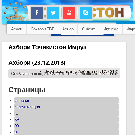
Асосӣ
Сохтори ТВТ
Ахбор
Сиёсат
Иқтисод
Фар
Ахбори Точикистон Имруз
Ахбори (23.12.2018)
Муфассалтар
о Ахбори (23.12.2018)
Опубликовано вс, 23/12/2018 - 19:45 пользователем
admin
Страницы
« первая
‹ предыдущая
…
89
90
91