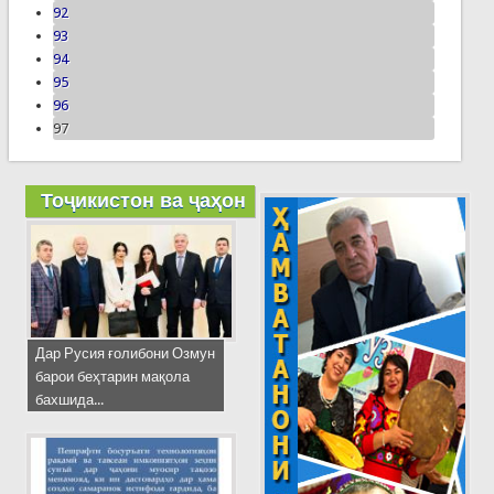
92
93
94
95
96
97
Тоҷикистон ва ҷаҳон
Дар Русия ғолибони Озмун
барои беҳтарин мақола
бахшида...