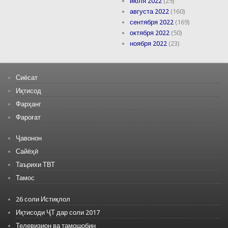
июля 2022
(29)
августа 2022
(160)
сентября 2022
(169)
октября 2022
(50)
ноября 2022
(23)
Сиёсат
Иқтисод
Фарҳанг
Фароғат
Ҷавонон
Сайёҳӣ
Таърихи ТВТ
Тамос
26 соли Истиқлол
Иқтисоди ҶТ дар соли 2017
Телевизион ва тамошобин