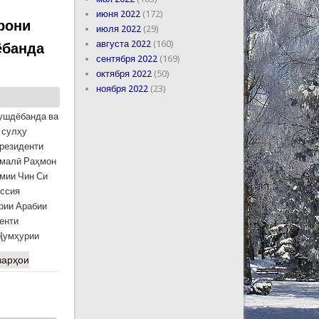
июня 2022
(172)
рони
июля 2022
(29)
августа 2022
(160)
ёбанда
сентября 2022
(169)
октября 2022
(50)
ноября 2022
(23)
ушдёбанда ва
 сулҳу
резиденти
омалӣ Раҳмон
мии Чин Си
оссия
рии Арабии
енти
Ҷумҳурии
варҳои