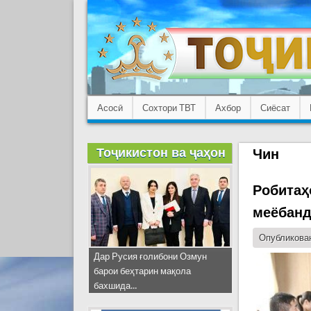
Асосӣ
Сохтори ТВТ
Ахбор
Сиёсат
Тоҷикистон ва ҷаҳон
Чин
Робитаҳ
меёбан
Опубликован
Дар Русия ғолибони Озмун
барои беҳтарин мақола
бахшида...