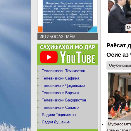
М
ИҚТИБОС АЗ ПАЁМ
Раёсат 
Осиё аз
Опубликован
Телевизиоин Тоҷикистон
Телевизиони Сафина
Телевизиони Ҷаҳоннамо
Телевизиони Варзиш
Телевизиони Баҳористон
Телевизиони Синамо
Радиои Тоҷикистон
Садои Душанбе
Муфассалт
Тоҷикистон 