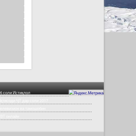
6 соли Истиқлол
қтисоди ҶТ дар соли 2017
елевизион ва тамошобин
ТВТ онлайн