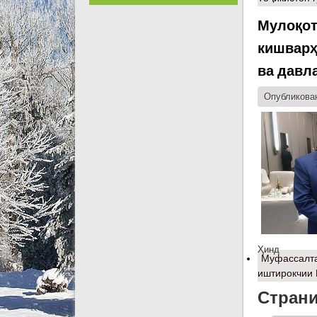
Мулоқот
кишварҳ
ва давл
Опубликован
Ҳинд
Муфассалт
иштирокчии
Стран