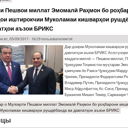
и Пешвои миллат Эмомалӣ Раҳмон бо роҳба
ои иштирокчии Муколамаи кишварҳои рушд
атҳои аъзои БРИКС
о вт, 05/09/2017 - 16:29 пользователем
tvt
Дар доираи Муколамаи кишварҳои р
давлатҳои аъзои БРИКС Асосгузори
ваҳдати миллӣ — Пешвои миллат, П
Ҷумҳурии Тоҷикистон муҳтарам Эм
ҳамчунин бо Раиси Ҷумҳурии Марду
Ҷинпин, Президенти Федератсияи Р
Владимир Путин, Президенти Ҷумҳу
Миср Абдулфаттоҳ Ас-Сиси, Презид
Бразилия Мишел Темер, Сарвазири 
ар
о Мулоқоти Пешвои миллат Эмомалӣ Раҳмон бо роҳбарони киш
 Муколамаи кишварҳои рушдёбанда ва давлатҳои аъзои БРИКС
ицы