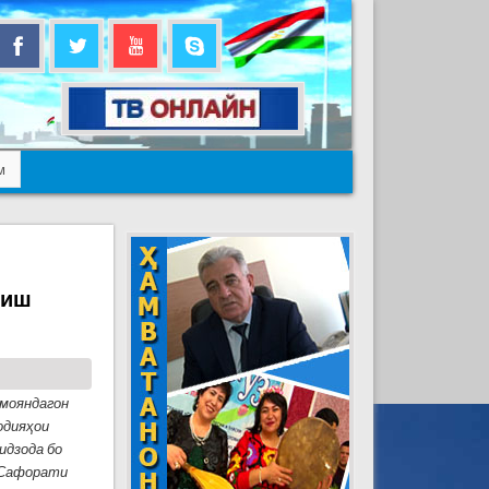
м
риш
амояндагон
одияҳои
дзода бо
 Сафорати