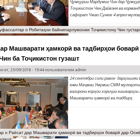
Ҷумҳурии Мардумии Чин дар Ҷумҳу
Тоҷикистон Чен Дайвэня ва корманд
сафорат Чжао Сунюе 4 апрел мулоқ
уфассалтар
о Робитаҳои байнипарлумонии Тоҷикистону Чин густа
дар Машварати ҳамкорӣ ва тадбирҳои боварӣ
 Чин ба Тоҷикистон гузашт
о вт, 25/09/2018 - 19:44 пользователем
admin
24 сентябри соли равон дар
ҳ
ошияи 
юми Ма
ҷ
маи Умумии СММ муло
қ
о
ти
вазирони кор
ҳ
ои хори
ҷ
ии кишвар
ҳ
ои
Машварати
ҳ
амкор
ӣ
ва тадбир
ҳ
ар
о Раёсат дар Машварати ҳамкорӣ ва тадбирҳои боварӣ дар Осиё
гузашт