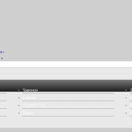
я ›
 »
Ҷавонон
2
Сайёҳӣ
И
Таърихи ТВТ
Т
Тамос