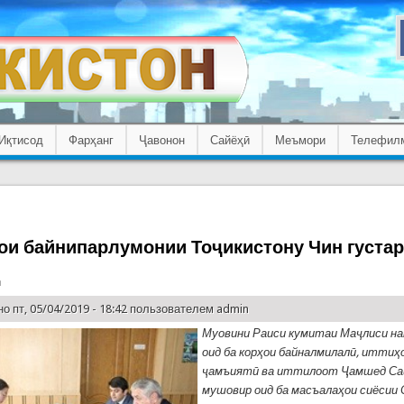
Иқтисод
Фарҳанг
Ҷавонон
Сайёҳӣ
Меъмори
Телефил
ои байнипарлумонии Тоҷикистону Чин густа
д
о пт, 05/04/2019 - 18:42 пользователем
admin
Муовини Раиси кумитаи Маҷлиси н
оид ба корҳои байналмилалӣ, иттиҳ
ҷамъиятӣ ва иттилоот Ҷамшед Саи
мушовир оид ба масъалаҳои сиёсии