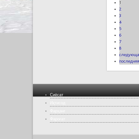
1
2
3
4
5
6
7
8
следующа
последняя
Сиёсат
Иқтисод
Фарҳанг
Фароғат