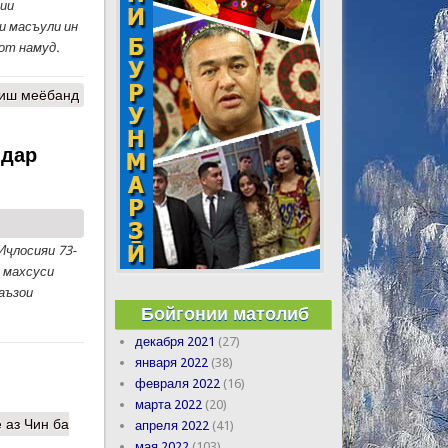
рии
и масъули ин
от намуд.
риш меёбанд
 дар
И
ҷ
лосияи 73-
 махсуси
 аъзои
Бойгонии матолиб
декабря 2021
(27)
января 2022
(38)
февраля 2022
(16)
марта 2022
(20)
 аз Чин ба
апреля 2022
(41)
мая 2022
(103)