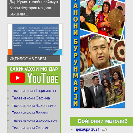
Дар Русия ғолибони Озмун
барои беҳтарин мақола
бахшида...
ИҚТИБОС АЗ ПАЁМ
Телевизиоин Тоҷикистон
Телевизиони Сафина
Телевизиони Ҷаҳоннамо
Телевизиони Варзиш
Бойгонии матолиб
Телевизиони Баҳористон
Телевизиони Синамо
декабря 2021
(27)