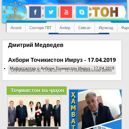
Асосӣ
Сохтори ТВТ
Ахбор
Сиёсат
Иқтисод
Фар
Дмитрий Медведев
Ахбори Точикистон Имруз - 17.04.2019
Муфассалтар
о Ахбори Точикистон Имруз - 17.04.2019
Опубликовано ср, 17/04/2019 - 13:19 пользователем
admin
Тоҷикистон ва ҷаҳон