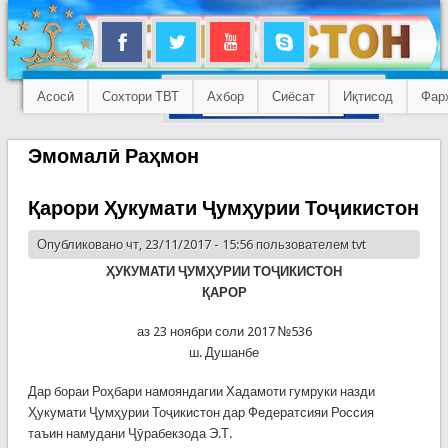
Асосӣ
Сохтори ТВТ
Ахбор
Сиёсат
Иқтисод
Фар
Эмомалӣ Раҳмон
Қарори Ҳукумати Ҷумҳурии Тоҷикистон
Опубликовано чт, 23/11/2017 - 15:56 пользователем
tvt
ҲУКУМАТИ ҶУМҲУРИИ ТОҶИКИСТОН
ҚАРОР
аз 23 ноябри соли 2017 №536
ш. Душанбе
Дар бораи Роҳбари намояндагии Хадамоти гумруки назди
Ҳукумати Ҷумҳурии Тоҷикистон дар Федератсияи Россия
таъин намудани Ҷӯрабекзода Э.Т.