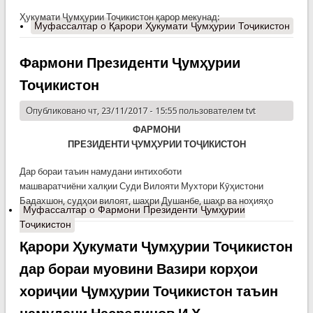
Ҳукумати Ҷумҳурии Тоҷикистон қарор мекунад:
Муфассалтар
о Қарори Ҳукумати Ҷумҳурии Тоҷикистон
Фармони Президенти Ҷумҳурии
Тоҷикистон
Опубликовано чт, 23/11/2017 - 15:55 пользователем
tvt
ФАРМОНИ
ПРЕЗИДЕНТИ ҶУМҲУРИИ ТОҶИКИСТОН
Дар бораи таъин намудани интихоботи
машваратчиёни халқии Суди Вилояти Мухтори Кӯҳистони
Бадахшон, судҳои вилоят, шаҳри Душанбе, шаҳр ва ноҳияҳо
Муфассалтар
о Фармони Президенти Ҷумҳурии
Тоҷикистон
Қарори Ҳукумати Ҷумҳурии Тоҷикистон
дар бораи муовини Вазири корҳои
хориҷии Ҷумҳурии Тоҷикистон таъин