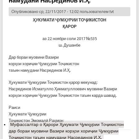
намудани Насрединов И.Ҳ.
Опубликовано ср, 22/11/2017 - 12:02 пользователем
tvt
ҲУКУМАТИ ҶУМҲУРИИ ТОҶИКИСТОН
ҚАРОР
аз 22 ноябри соли 2017 №535
ш. Душанбе
Дар бораи муовини Вазири
корҳои хориҷии Ҷумҳурии Тоҷикистон
таъин намудани Насрединов И.Ҳ.
Ҳукумати Ҷумҳурии Тоҷикистон қарор мекунад:
Насрединов Исматулло Ҳикматуллоевич муовини Вазири
корҳои хориҷии Ҷумҳурии Тоҷикистон таъин карда шавад.
Раиси
Ҳукумати Ҷумҳурии
Тоҷикистон Эмомалӣ Раҳмон
Муфассалтар
о Қарори Ҳукумати Ҷумҳурии Тоҷикистон
дар бораи муовини Вазири корҳои хориҷии Ҷумҳурии
Тоҷикистон таъин намудани Насрединов И.Ҳ.