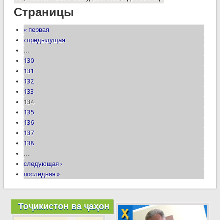
Страницы
« первая
‹ предыдущая
…
130
131
132
133
134
135
136
137
138
…
следующая ›
последняя »
Тоҷикистон ва ҷаҳон