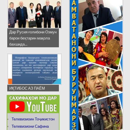
Дар Русия ғолибони Озмун
барои беҳтарин мақола
бахшида...
ИҚТИБОС АЗ ПАЁМ
Телевизиоин Тоҷикистон
Телевизиони Сафина