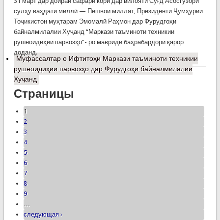
31 март дар доираи сафари корӣ дар вилояти Суғд Асосгузори
сулҳу ваҳдати миллӣ — Пешвои миллат, Президенти Ҷумҳурии
Тоҷикистон муҳтарам Эмомалӣ Раҳмон дар Фурудгоҳи
байналмилалии Хуҷанд “Маркази таъминоти техникии
рушноидиҳии парвозҳо”- ро мавриди баҳрабардорӣ қарор
доданд.
Муфассалтар
о Ифтитоҳи Маркази таъминоти техникии
рушноидиҳии парвозҳо дар Фурудгоҳи байналмилалии
Хуҷанд
Страницы
1
2
3
4
5
6
7
8
9
…
следующая ›