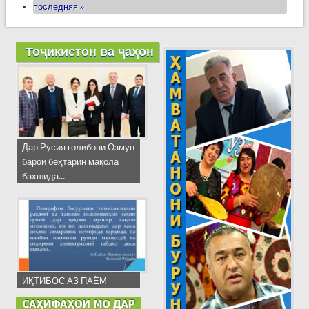
последняя »
Тоҷикистон ва ҷаҳон
Дар Русия ғолибони Озмун
барои беҳтарин мақола
бахшида...
ИҚТИБОС АЗ ПАЁМ