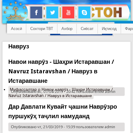
Асосӣ
Сохтори ТВТ
Ахбор
Сиёсат
Иқтисод
Фар
Навруз
Навои наврӯз - Шаҳри Истаравшан /
Navruz Istaravshan / Навруз в
Истаравшане
Муфассалтар
о Навои наврӯз - Шаҳри Истаравшан /
Опубликовано вс, 07/04/2019 - 20:42 пользователем
admin
Navruz Istaravshan / Навруз в Истаравшане
Дар Давлати Кувайт ҷашни Наврӯзро
пуршукӯҳ таҷлил намуданд
Опубликовано чт, 21/03/2019 - 15:39 пользователем
admin