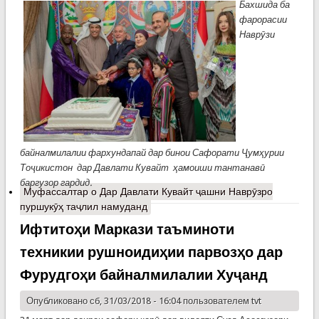
Бахшида ба
фарорасии
Наврӯзи
байналмилалии фархундапай дар бинои Сафорати Ҷумҳурии
Тоҷикистон дар Давлати Кувайт ҳамоиши тантанавӣ
баргузор гардид.
Муфассалтар
о Дар Давлати Кувайт ҷашни Наврӯзро
пуршукӯҳ таҷлил намуданд
Ифтитоҳи Маркази таъминоти
техникии рушноидиҳии парвозҳо дар
Фурудгоҳи байналмилалии Хуҷанд
Опубликовано сб, 31/03/2018 - 16:04 пользователем
tvt