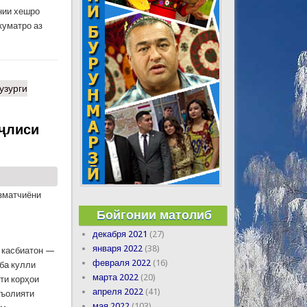
нии хешро
куматро аз
узурги
ҷлиси
зматчиёни
Бойгонии матолиб
декабря 2021
(27)
января 2022
(38)
 касбиатон —
февраля 2022
(16)
 ба кулли
марта 2022
(20)
ти корҳои
апреля 2022
(41)
аъолияти
мая 2022
(103)