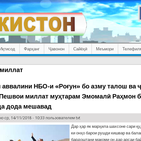
Иқтисод
Фарҳанг
Ҷавонон
Сайёҳӣ
Меъмори
Телефил
 миллат
и аввалини НБО-и «Роғун» бо азму талош ва 
 Пешвои миллат муҳтарам Эмомалӣ Раҳмон 
а дода мешавад
о ср, 14/11/2018 - 10:33 пользователем
tvt
Дар ҳар як марҳила шахсоне сари қу
ки онҳо барои рушди кишвар ва бал
бардоштани мақоми он дар арсаи б