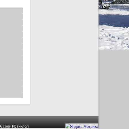
6 соли Истиқлол