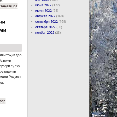
м.
июня 2022
(172)
танавӣ ба
июля 2022
(29)
августа 2022
(160)
яи
сентября 2022
(169)
октября 2022
(50)
оми
ноября 2022
(23)
ияи тоҷик дар
ба номи
гузори сулҳу
резиденти
омалӣ Раҳмон
ид.
дар