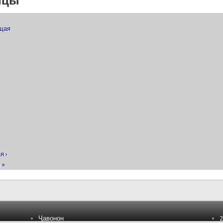
ицы
ущая
я ›
 »
Ҷавонон
2