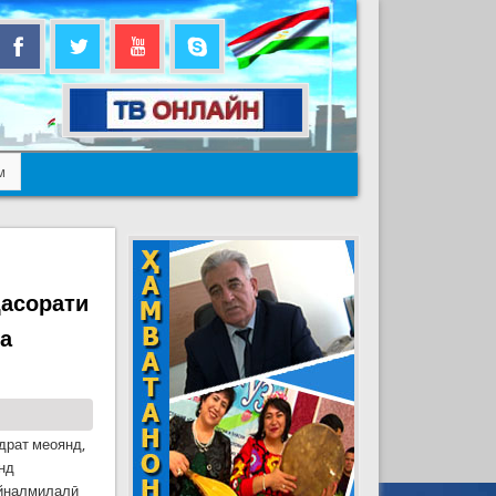
м
ҷасорати
ба
драт меоянд,
анд
айналмилалӣ