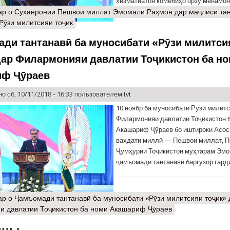
хизматиатон комёбиҳо орзу менамоя
ар
о Суханронии Пешвои миллат Эмомалӣ Раҳмон дар маҷлиси тан
Рӯзи милитсияи тоҷик
ди тантанавӣ ба муносибати «Рӯзи милитси
дар Филармонияи давлатии Тоҷикистон ба н
иф Ҷӯраев
о сб, 10/11/2018 - 16:33 пользователем
tvt
10 ноябр ба муносибати Рӯзи милитс
Филармонияи давлатии Тоҷикистон 
Акашариф Ҷӯраев бо иштироки Асос
ваҳдати миллӣ — Пешвои миллат, П
Ҷумҳурии Тоҷикистон муҳтарам Эм
ҷамъомади тантанавӣ баргузор гард
ар
о Ҷамъомади тантанавӣ ба муносибати «Рӯзи милитсияи тоҷик» 
и давлатии Тоҷикистон ба номи Акашариф Ҷӯраев