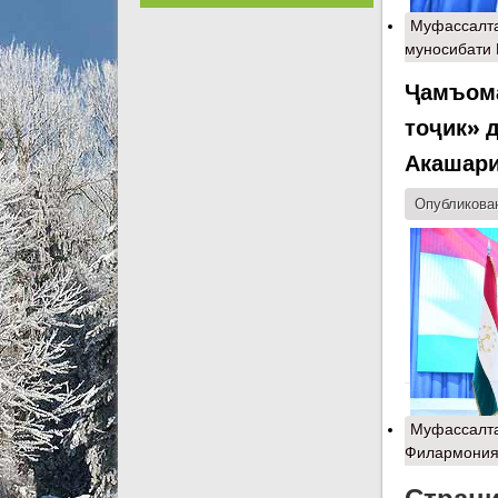
Муфассалт
муносибати 
Ҷамъома
тоҷик» 
Акашар
Опубликован
Муфассалт
Филармония