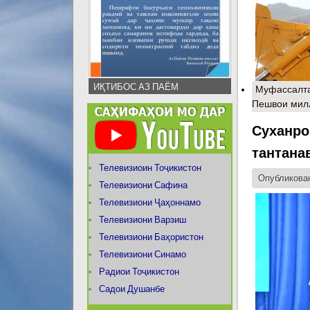
ИҚТИБОС АЗ ПАЁМ
Муфассалт
Пешвои мил
Суханро
тантана
Телевизиоин Тоҷикистон
Опубликован
Телевизиони Сафина
Телевизиони Ҷаҳоннамо
Телевизиони Варзиш
Телевизиони Баҳористон
Телевизиони Синамо
Радиои Тоҷикистон
Садои Душанбе