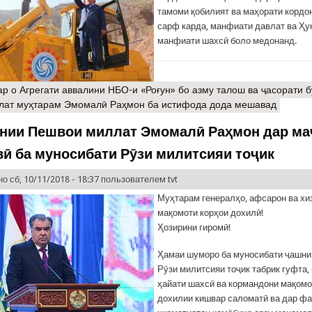
тамоми қобилият ва маҳорати кордо
сарф карда, манфиати давлат ва Ҳу
манфиати шахсӣ боло медонанд.
ар
о Агрегати аввалини НБО-и «Роғун» бо азму талош ва ҷасорати б
лат муҳтарам Эмомалӣ Раҳмон ба истифода дода мешавад
нии Пешвои миллат Эмомалӣ Раҳмон дар ма
вӣ ба муносибати Рӯзи милитсияи тоҷик
о сб, 10/11/2018 - 18:37 пользователем
tvt
Муҳтарам генералҳо, афсарон ва хи
мақомоти корҳои дохилӣ!
Ҳозирини гиромӣ!
Ҳамаи шуморо ба муносибати ҷашни
Рӯзи милитсияи тоҷик табрик гуфта,
ҳайати шахсӣ ва кормандони мақомо
дохилии кишвар саломатӣ ва дар ф