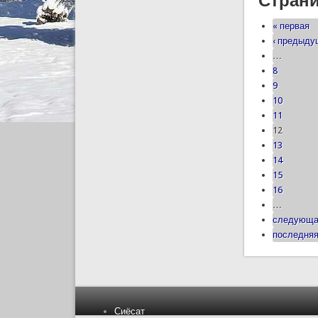
Стран
« первая
‹ предыд
…
8
9
10
11
12
13
14
15
16
…
следующа
последняя
Сиёсат