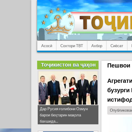
Асосӣ
Сохтори ТВТ
Ахбор
Сиёсат
Тоҷикистон ва ҷаҳон
Пешвои
Агрегат
бузурги
истифод
Дар Русия ғолибони Озмун
Опубликован
барои беҳтарин мақола
бахшида...