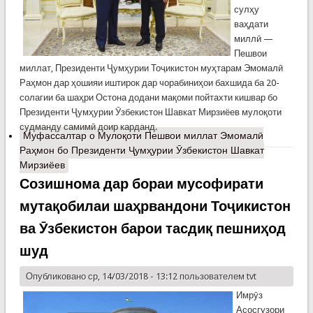
сулҳу
ваҳдати
миллӣ —
Пешвои
миллат, Президенти Ҷумҳурии Тоҷикистон муҳтарам Эмомалӣ
Раҳмон дар ҳошияи иштирок дар чорабиниҳои бахшида ба 20-
солагии ба шаҳри Остона додани мақоми пойтахти кишвар бо
Президенти Ҷумҳурии Ӯзбекистон Шавкат Мирзиёев мулоқоти
судманду самимӣ доир карданд.
Муфассалтар
о Мулоқоти Пешвои миллат Эмомалӣ
Раҳмон бо Президенти Ҷумҳурии Ӯзбекистон Шавкат
Мирзиёев
Созишнома дар бораи мусофирати
мутақобилаи шаҳрвандони Тоҷикистон
ва Ӯзбекистон барои тасдиқ пешниҳод
шуд
Опубликовано ср, 14/03/2018 - 13:12 пользователем
tvt
Имрӯз
Асосгузори