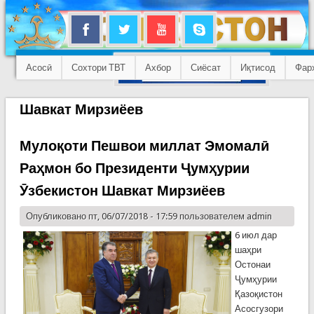
Асосӣ
Сохтори ТВТ
Ахбор
Сиёсат
Иқтисод
Фар
Шавкат Мирзиёев
Мулоқоти Пешвои миллат Эмомалӣ
Раҳмон бо Президенти Ҷумҳурии
Ӯзбекистон Шавкат Мирзиёев
Опубликовано пт, 06/07/2018 - 17:59 пользователем
admin
6 июл дар
шаҳри
Остонаи
Ҷумҳурии
Қазоқистон
Асосгузори