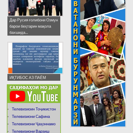
Дар Русия ғолибони Озмун
барои беҳтарин мақола
бахшида...
ИҚТИБОС АЗ ПАЁМ
Телевизиоин Тоҷикистон
Телевизиони Сафина
Телевизиони Ҷаҳоннамо
Телевизиони Варзиш