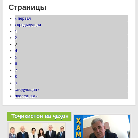
Страницы
« первая
‹ предыдущая
1
2
3
4
5
6
7
8
9
следующая ›
последняя »
Тоҷикистон ва ҷаҳон