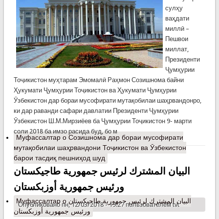
сулҳу
ваҳдати
миллӣ –
Пешвои
миллат,
Президенти
Ҷумҳурии
Тоҷикистон муҳтарам Эмомалӣ Раҳмон Созишнома байни
Ҳукумати Ҷумҳурии Тоҷикистон ва Ҳукумати Ҷумҳурии
Ӯзбекистон дар бораи мусофирати мутақобилаи шаҳрвандонро,
ки дар раванди сафари давлатии Президенти Ҷумҳурии
Ӯзбекистон Ш.М.Мирзиёев ба Ҷумҳурии Тоҷикистон 9- марти
соли 2018 ба имзо расида буд, бо м
Муфассалтар
о Созишнома дар бораи мусофирати
мутақобилаи шаҳрвандони Тоҷикистон ва Ӯзбекистон
барои тасдиқ пешниҳод шуд
البيان المشترك لرئيس جمهورية طاجيكستان
ورئيس جمهورية أوزبكستان
Муфассалтар
о البيان المشترك لرئيس جمهورية طاجيكستان
Опубликовано пн, 12/03/2018 - 19:27 пользователем
tvt
ورئيس جمهورية أوزبكستان