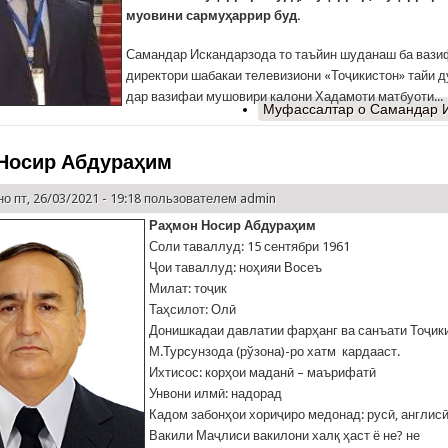
муовини сармуҳаррир буд.
Самандар Искандарзода то таъйин шуданаш ба вази
директори шабакаи телевизиони «Тоҷикистон» тайи д
дар вазифаи мушовири калони Хадамоти матбуоти...
Муфассалтар
о Самандар 
Носир Абдураҳим
о пт, 26/03/2021 - 19:18 пользователем
admin
Раҳмон Носир Абдураҳим
Соли таваллуд: 15 сентябри 1961
Ҷои таваллуд: ноҳияи Восеъ
Милат: тоҷик
Таҳсилот: Олӣ
Донишкадаи давлатии фарҳанг ва санъати Тоҷик
М.Турсунзода (рўзона)-ро хатм кардааст.
Ихтисос: корҳои маданӣ – маърифатӣ
Унвони илмӣ: надорад
Кадом забонҳои хориҷиро медонад: русӣ, англисӣ
Вакили Маҷлиси вакилони халқ ҳаст ё не? не