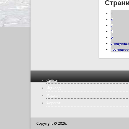
Стран
1
2
3
4
5
следующа
последняя
Сиёсат
Иқтисод
Фарҳанг
Фароғат
Copyright © 2026,