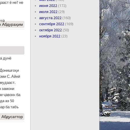
ааст ё не? не
июня 2022
(172)
июля 2022
(29)
августа 2022
(160)
утӣ
сентября 2022
(169)
р Абдураҳим
октября 2022
(50)
ноября 2022
(23)
а дунё
 Донишгоҳи
оми С. Айнӣ
амудааст.
з замони
и ҷавон» ба
да аз 50
ар ба табъ
 Абдусаттор