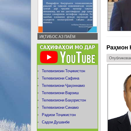
ИҚТИБОС АЗ ПАЁМ
Раҳмон 
Опубликован
Телевизиоин Тоҷикистон
Телевизиони Сафина
Телевизиони Ҷаҳоннамо
Телевизиони Варзиш
Телевизиони Баҳористон
Телевизиони Синамо
Радиои Тоҷикистон
Садои Душанбе