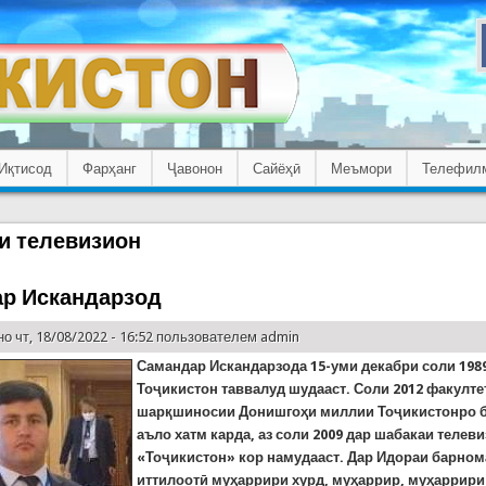
Иқтисод
Фарҳанг
Ҷавонон
Сайёҳӣ
Меъмори
Телефил
и телевизион
р Искандарзод
о чт, 18/08/2022 - 16:52 пользователем
admin
Самандар Искандарзода 15-уми декабри соли 198
Тоҷикистон таввалуд шудааст. Соли 2012 факулте
шарқшиносии Донишгоҳи миллии Тоҷикистонро 
аъло хатм карда, аз соли 2009 дар шабакаи телев
«Тоҷикистон» кор намудааст. Дар Идораи барно
иттилоотӣ муҳаррири хурд, муҳаррир, муҳаррири