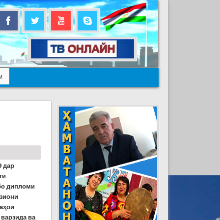
м
9 дар
ти
бо дипломи
изиони
маҳои
 варзида ва