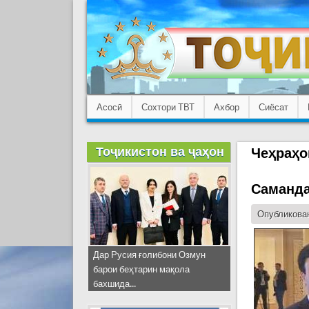
Асосӣ
Сохтори ТВТ
Ахбор
Сиёсат
Тоҷикистон ва ҷаҳон
Чеҳраҳо
Саманда
Опубликован
Дар Русия ғолибони Озмун
барои беҳтарин мақола
бахшида...