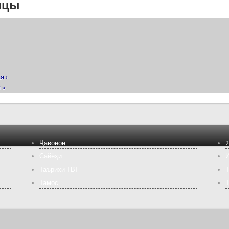
ицы
я ›
 »
Ҷавонон
2
Сайёҳӣ
И
Таърихи ТВТ
Т
Тамос