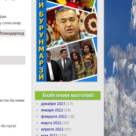
фаи
у соли охир
Искандарзод
Бойгонии матолиб
истон ба номи
декабря 2021
(27)
января 2022
(38)
февраля 2022
(16)
марта 2022
(20)
 бо луғат
апреля 2022
(41)
мая 2022
(103)