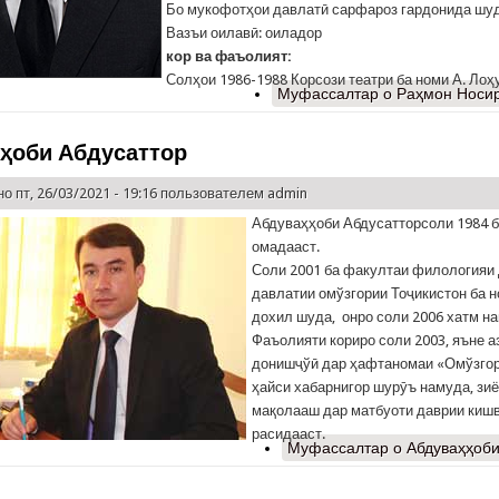
Бо мукофотҳои давлатӣ сарфароз гардонида шуд
Вазъи оилавӣ: оиладор
кор ва фаъолият:
Солҳои 1986-1988 Корсози театри ба номи А. Лоҳ
Муфассалтар
о Раҳмон Носи
ҳоби Абдусаттор
о пт, 26/03/2021 - 19:16 пользователем
admin
Абдуваҳҳоби Абдусатторсоли 1984 б
омадааст.
Соли 2001 ба факултаи филологияи
давлатии омўзгории Тоҷикистон ба н
дохил шуда, онро соли 2006 хатм н
Фаъолияти кориро соли 2003, яъне а
донишҷўӣ дар ҳафтаномаи «Омўзгор
ҳайси хабарнигор шурӯъ намуда, зиё
мақолааш дар матбуоти даврии кишв
расидааст.
Муфассалтар
о Абдуваҳҳоби