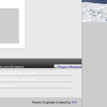
6 соли Истиқлол
қтисоди ҶТ дар соли 2017
елевизион ва тамошобин
ТВТ онлайн
Theme Originally Created by
TVT