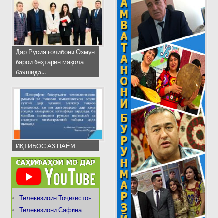
Дар Русия ғолибони Озмун
барои беҳтарин мақола
бахшида...
ИҚТИБОС АЗ ПАЁМ
Телевизиоин Тоҷикистон
Телевизиони Сафина