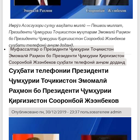
Имрӯз Асосгузори сулҳу ваҳдати миллӣ — Пешвои миллат,
Президенти Ҷумҳурии Тоҷикистон муҳтарам Эмомалӣ Раҳмон
бо Президенти Ҷумҳурии Қирғизистон Сооронбой Жээнбеков
суҳбати телефонӣ анҷом доданд.
Муфассалтар
о Президенти Ҷумҳурии Тоҷикистон
Эмомалӣ Раҳмон бо Президенти Ҷумҳурии Қирғизистон
Сооронбой Жээнбеков суҳбати телефонӣ анҷом доданд
Суҳбати телефонии Президенти
Ҷумҳурии Тоҷикистон Эмомалӣ
Раҳмон бо Президенти Ҷумҳурии
Қирғизистон Сооронбой Жээнбеков
Опубликовано пн, 30/12/2019 - 23:37 пользователем
admin