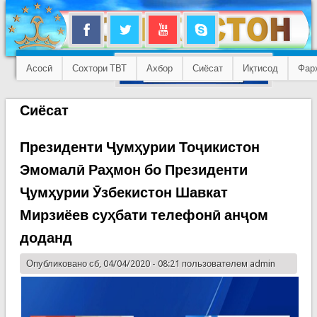
Асосӣ
Сохтори ТВТ
Ахбор
Сиёсат
Иқтисод
Фар
Сиёсат
Президенти Ҷумҳурии Тоҷикистон
Эмомалӣ Раҳмон бо Президенти
Ҷумҳурии Ӯзбекистон Шавкат
Мирзиёев суҳбати телефонӣ анҷом
доданд
Опубликовано сб, 04/04/2020 - 08:21 пользователем
admin