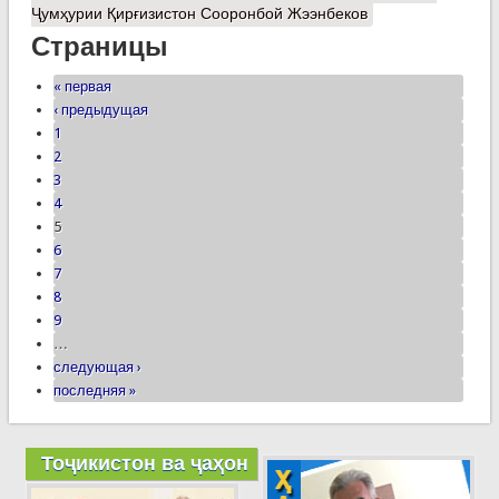
Ҷумҳурии Қирғизистон Сооронбой Жээнбеков
Страницы
« первая
‹ предыдущая
1
2
3
4
5
6
7
8
9
…
следующая ›
последняя »
Тоҷикистон ва ҷаҳон