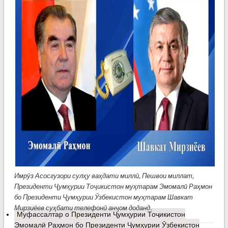
Имрӯз Асосгузори сулҳу ваҳдати миллӣ, Пешвои миллат,
Президенти Ҷумҳурии Тоҷикистон муҳтарам Эмомалӣ Раҳмон
бо Президенти Ҷумҳурии Ӯзбекистон муҳтарам Шавкат
Мирзиёев суҳбати телефонӣ анҷом доданд.
Муфассалтар
о Президенти Ҷумҳурии Тоҷикистон
Эмомалӣ Раҳмон бо Президенти Ҷумҳурии Ӯзбекистон