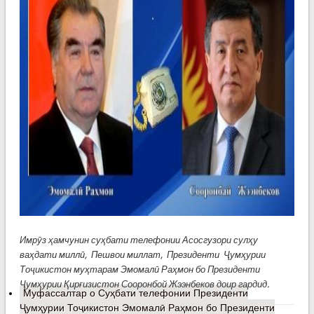
Имрӯз ҳамчунин суҳбати телефонии Асосгузори сулҳу
ваҳдати миллӣ, Пешвои миллат, Президенти Ҷумҳурии
Тоҷикистон муҳтарам Эмомалӣ Раҳмон бо Президенти
Ҷумҳурии Қирғизистон Сооронбой Жээнбеков доир гардид.
Муфассалтар
о Суҳбати телефонии Президенти
Ҷумҳурии Тоҷикистон Эмомалӣ Раҳмон бо Президенти