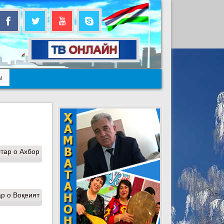
м
тар
о Ахбор
ар
о Воқеият