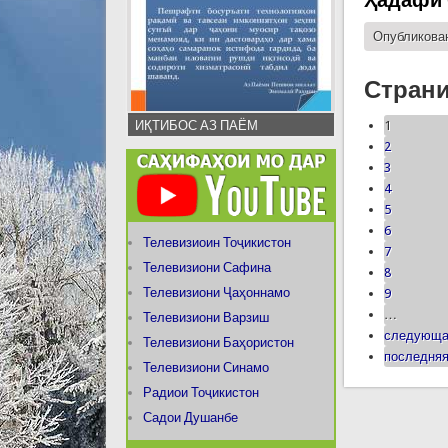
Ҳадафи 
Опубликован
Стран
ИҚТИБОС АЗ ПАЁМ
1
2
3
4
5
6
Телевизиоин Тоҷикистон
7
Телевизиони Сафина
8
Телевизиони Ҷаҳоннамо
9
…
Телевизиони Варзиш
следующа
Телевизиони Баҳористон
последняя
Телевизиони Синамо
Радиои Тоҷикистон
Садои Душанбе