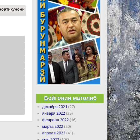
ноатикунонӣ
Бойгонии матолиб
декабря 2021
(27)
января 2022
(38)
февраля 2022
(16)
марта 2022
(20)
апреля 2022
(41)
мая 2022
(103)