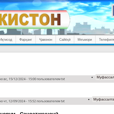
Иқтисод
Фарҳанг
Ҷавонон
Сайёҳӣ
Меъмори
Телефил
Муфассал
о вс, 15/12/2024 - 15:00 пользователем
tvt
Муфассалт
о чт, 12/09/2024 - 15:52 пользователем
tvt