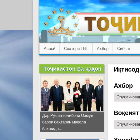
Асосӣ
Сохтори ТВТ
Ахбор
Сиёсат
Тоҷикистон ва ҷаҳон
Иқтисод
Ахбор
Опубликован
Воқеият
Дар Русия ғолибони Озмун
барои беҳтарин мақола
Опубликован
бахшида...