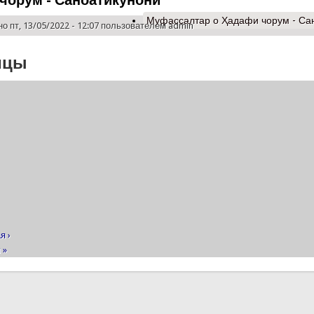
чорум - Саноатикунонӣ
Муфассалтар
о Ҳадафи чорум - Са
о пт, 13/05/2022 - 12:07 пользователем
admin
ицы
я ›
 »