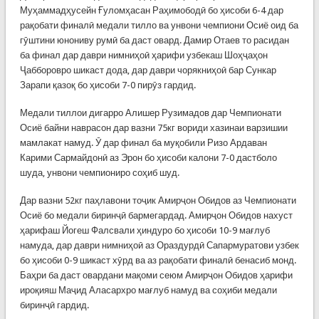
Муҳаммадҳусейн Ғуломҳасан Раҳимободӣ бо ҳисоби 6-4 дар
рақобати финалӣ медали тилло ва унвони чемпиони Осиё оид ба
гӯштини юнониву румӣ ба даст овард. Дамир Отаев то расидан
ба финал дар даври нимниҳоӣ ҳарифи узбекаш Шоҳҷаҳон
Ҷабборовро шикаст дода, дар даври чорякниҳоӣ бар Сункар
Зарапи қазоқ бо ҳисоби 7-0 пирӯз гардид.
Медали тиллои дигарро Алишер Рузимадов дар Чемпионати
Осиё байни наврасон дар вазни 75кг вориди хазинаи варзишии
мамлакат намуд. Ӯ дар финал ба муқобили Ризо Ардаван
Карими Сармайдонӣ аз Эрон бо ҳисоби калони 7-0 дастболо
шуда, унвони чемпиониро соҳиб шуд.
Дар вазни 52кг паҳлавони тоҷик Амирҷон Обидов аз Чемпионати
Осиё бо медали биринҷӣ бармегардад. Амирҷон Обидов нахуст
ҳарифаш Йогеш Фалсвали ҳиндуро бо ҳисоби 10-9 мағлуб
намуда, дар даври нимниҳоӣ аз Ораздурдӣ Сапармуратови узбек
бо ҳисоби 0-9 шикаст хӯрд ва аз рақобати финалӣ бенасиб монд.
Баҳри ба даст овардани мақоми сеюм Амирҷон Обидов ҳарифи
ироқияш Маҷид Аласархро мағлуб намуд ва соҳиби медали
биринҷӣ гардид.