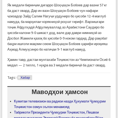
Як медали биринҷии дигарро Шоҳҷаҳон Бобоев дар вазни 57 кг
ба даст овард. Дар ин вазн Шоҳҷаҳон Бобоев чун нафари
ҷоизадор Зайд Салим Нагуҷи урдуниро бо ҳисоби 12-4 мағлуб
намуда, ба марҳилаи чорякниҳоӣ роҳхат гирифт. Варзишгари
тоҷик Абдулҳадӣ Абдулмуваллад аз Арабистони Саудиро бо
ҳисоби калони 9-0 шикаст дод, вале дар даври нимниҳоӣ аз
Досбол Жамили қазоқ бо ҳисоби 0-9 ноком гардид. Дар рақобат
баҳри ишғоли мақоми сеюм Шоҳҷаҳон Бобоев ҳарифи ироқияш
Аҳмад Алмуҳсинро бо натиҷаи 9-1 мағлуб намуд.
Ҳамин тавр, дастаи мунтахаби Тоҷикистон аз Чемпионати Осиё 6
медал — 2 тилло, 1 нуқра ва 3 медали биринҷӣ ба даст овард.
Tags:
Хабар
Маводҳои ҳамсон
Кумитаи телевизион ва радиои назди Ҳукумати Ҷумҳурии
Тоҷикистон озмун эълон менамояд
Табрикоти Президенти Ҷумҳурии Тоҷикистон, Пешвои
миллат муҳтарам Эмомалӣ Раҳмон ба муносибати Рӯзи