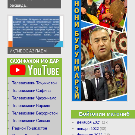
бахшида...
ИҚТИБОС АЗ ПАЁМ
Телевизиоин Тоҷикистон
Телевизиони Сафина
Телевизиони Ҷаҳоннамо
Телевизиони Варзиш
Бойгонии матолиб
Телевизиони Баҳористон
Телевизиони Синамо
декабря 2021
(27)
Радиои Тоҷикистон
января 2022
(38)
февраля 2022
(16)