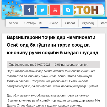
Асосӣ
Сохтори ТВТ
Ахбор
Сиёсат
Иқтисод
Фар
Варзишгарони тоҷик дар Чемпионати
Осиё оид ба гӯштини тарзи озод ва
юнониву румӣ соҳиби 6 медал шуданд
Опубликовано пт, 21/07/2023 - 12:06 пользователем
tvt
Варзишгарони тоҷик дар Чемпионати Осиё оид ба гӯштини
тарзи озод ва юнониву румӣ, ки аз 12 то 20 июл дар шаҳри
Уммони давлати Урдун байни ҷавонони аз 15 то 20-сола
баргузор гардид, ба гирифтани шаш медал мушарраф шуданд.
Дар рӯзи аввали мусобиқа варзишгарони тоҷик аз намуди
гӯштини юнониву румӣ соҳиби чор медал шуданд. Дар вазни 44кг
Дамир Отаев баъди шикаст додани ҳарифи эронияш