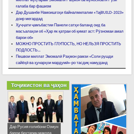
ғалаба бар фашизм
Дар Душанбе Намоишгоҳи байналмилалии «TajBUILD-2023»
доир мегардад
Ҳуҷҷати ҷамъбастии Панели сатҳи баланд оид ба
масъалаҳои об «Ҳар як қатраи об қимат аст: Рӯзномаи амал
барои об»
МОЖНО ПРОСТИТЬ ГЛУПОСТЬ, НО НЕЛЬЗЯ ПРОСТИТЬ
ПОДЛОСТЬ...
Пешвои миллат Эмомалӣ Раҳмон рамзи «Соли рушди
сайёҳӣ ва ҳунарҳои мардумӣ»-ро тасдиқ намуданд
Тоҷикистон ва ҷаҳон
Дар Русия ғолибони Озмун
барои беҳтарин мақола