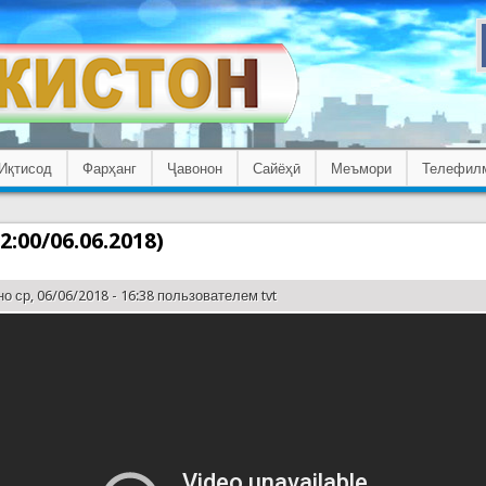
Иқтисод
Фарҳанг
Ҷавонон
Сайёҳӣ
Меъмори
Телефил
2:00/06.06.2018)
о ср, 06/06/2018 - 16:38 пользователем
tvt