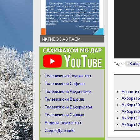
ИҚТИБОС АЗ ПАЁМ
Tags:
Хаба
Телевизиоин Тоҷикистон
Телевизиони Сафина
Телевизиони Ҷаҳоннамо
Новости (
Ахбор (16
Телевизиони Варзиш
Ахбор (30
Телевизиони Баҳористон
Ахбор (25
Телевизиони Синамо
Ахбор (31
Радиои Тоҷикистон
Ахбор (17
Садои Душанбе