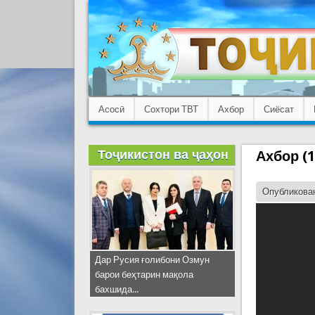
Асосӣ
Сохтори ТВТ
Ахбор
Сиёсат
Тоҷикистон ва ҷаҳон
Ахбор (1
Опубликован
Дар Русия ғолибони Озмун
барои беҳтарин мақола
бахшида...