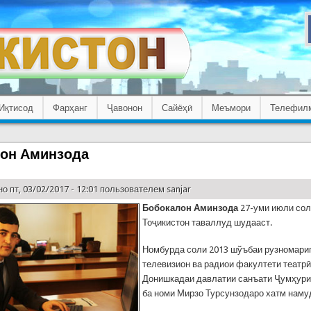
Иқтисод
Фарҳанг
Ҷавонон
Сайёҳӣ
Меъмори
Телефил
он Аминзода
о пт, 03/02/2017 - 12:01 пользователем
sanjar
Бобокалон Аминзода
27-уми июли сол
Тоҷикистон таваллуд шудааст.
Номбурда соли 2013 шўъбаи рузномари
телевизион ва радиои факултети театр
Донишкадаи давлатии санъати Ҷумҳури
ба номи Мирзо Турсунзодаро хатм наму