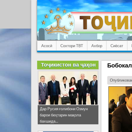
Асосӣ
Сохтори ТВТ
Ахбор
Сиёсат
Тоҷикистон ва ҷаҳон
Бобокал
Опубликован
Дар Русия ғолибони Озмун
барои беҳтарин мақола
бахшида...