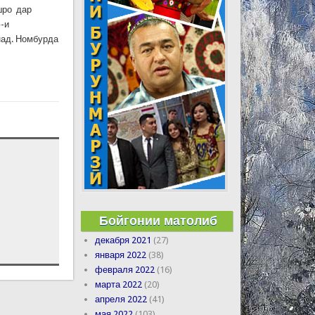
шро дар
-и
унад. Номбурда
Бойгонии матолиб
декабря 2021
(27)
января 2022
(38)
февраля 2022
(16)
марта 2022
(20)
апреля 2022
(41)
мая 2022
(103)