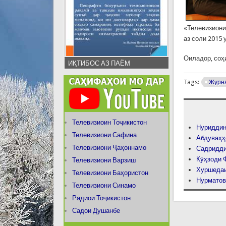
«Телевизиони 
аз соли 2015
Оиладор, соҳ
ИҚТИБОС АЗ ПАЁМ
Tags:
Журн
Телевизиоин Тоҷикистон
Нуриддин
Телевизиони Сафина
Абдуваҳҳ
Телевизиони Ҷаҳоннамо
Садридди
Кӯҳзоди 
Телевизиони Варзиш
Хуршеда
Телевизиони Баҳористон
Нурматов
Телевизиони Синамо
Радиои Тоҷикистон
Садои Душанбе