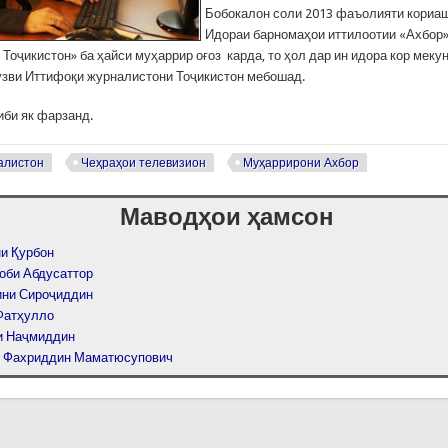
Бобокалон соли 2013 фаъолияти кориа
Идораи барномаҳои иттилоотии «Ахбор»
Тоҷикистон» ба ҳайси муҳаррир оғоз карда, то ҳол дар ин идора кор мек
 узви Иттифоқи журналистони Тоҷикистон мебошад.
иби як фарзанд.
алистон
Чеҳраҳои телевизион
Муҳаррирони Ахбор
Маводҳои ҳамсон
и Қурбон
оби Абдусаттор
ни Сироҷиддин
Фатҳулло
и Наҷмиддин
 Фахриддин Маматюсупович