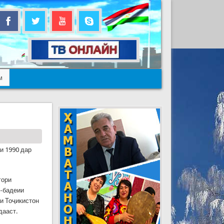
м
и 1990 дар
гори
ӣ-бадеии
и Тоҷикистон
дааст.