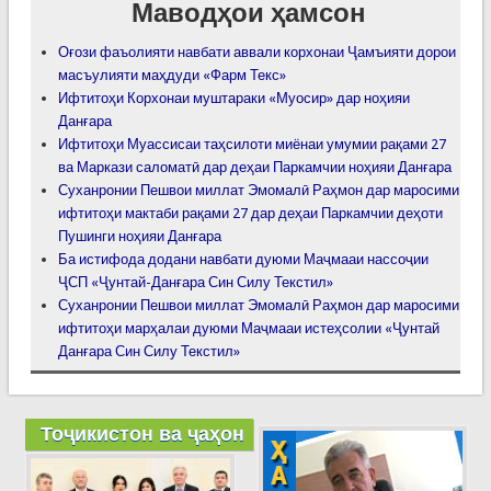
Маводҳои ҳамсон
Оғози фаъолияти навбати аввали корхонаи Ҷамъияти дорои
масъулияти маҳдуди «Фарм Текс»
Ифтитоҳи Корхонаи муштараки «Муосир» дар ноҳияи
Данғара
Ифтитоҳи Муассисаи таҳсилоти миёнаи умумии рақами 27
ва Маркази саломатӣ дар деҳаи Паркамчии ноҳияи Данғара
Суханронии Пешвои миллат Эмомалӣ Раҳмон дар маросими
ифтитоҳи мактаби рақами 27 дар деҳаи Паркамчии деҳоти
Пушинги ноҳияи Данғара
Ба истифода додани навбати дуюми Маҷмааи нассоҷии
ҶСП «Ҷунтай-Данғара Син Силу Текстил»
Суханронии Пешвои миллат Эмомалӣ Раҳмон дар маросими
ифтитоҳи марҳалаи дуюми Маҷмааи истеҳсолии «Ҷунтай
Данғара Син Силу Текстил»
Тоҷикистон ва ҷаҳон