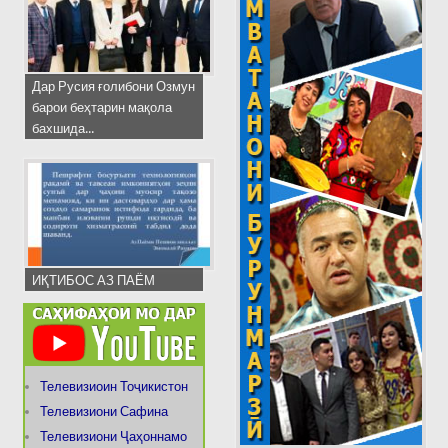
Дар Русия ғолибони Озмун
барои беҳтарин мақола
бахшида...
ИҚТИБОС АЗ ПАЁМ
Телевизиоин Тоҷикистон
Телевизиони Сафина
Телевизиони Ҷаҳоннамо