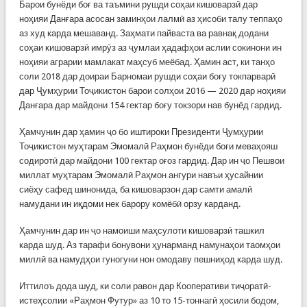
Барои бунёди боғ ва таъмини рушди соҳаи кишоварзӣ дар
ноҳияи Данғара асосан заминҳои лалмӣ аз ҳисоби талу теппаҳо
аз худ карда мешаванд. Заҳмати пайваста ва равнақ додани
соҳаи кишоварзӣ имрӯз аз ҷумлаи ҳадафҳои аслии сокинони ин
ноҳияи аграрии мамлакат маҳсуб меёбад. Ҳамин аст, ки танҳо
соли 2018 дар доираи Барномаи рушди соҳаи боғу токпарварӣ
дар Ҷумҳурии Тоҷикистон барои солҳои 2016 — 2020 дар ноҳияи
Данғара дар майдони 154 гектар боғу токзори нав бунёд гардид.
Ҳамчунин дар ҳамин ҷо бо иштироки Президенти Ҷумҳурии
Тоҷикистон муҳтарам Эмомалӣ Раҳмон бунёди боғи меваҳояш
содиротӣ дар майдони 100 гектар оғоз гардид. Дар ин ҷо Пешвои
миллат муҳтарам Эмомалӣ Раҳмон ангури навъи ҳусайнии
сиёҳу сафед шинонида, ба кишоварзон дар самти амалӣ
намудани ин иқдоми нек барору комёбӣ орзу карданд.
Ҳамчунин дар ин ҷо намоиши маҳсулоти кишоварзӣ ташкил
карда шуд. Аз тарафи бонувони ҳунарманд намунаҳои таомҳои
миллӣ ва намудҳои гуногуни нон омодаву пешниҳод карда шуд.
Иттилоъ дода шуд, ки соли равон дар Кооперативи тиҷоратӣ-
истеҳсолии «Раҳмон Футур» аз 10 то 15-тоннагӣ ҳосили бодом,