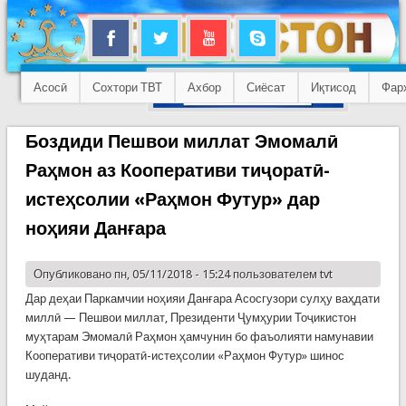
Асосӣ
Сохтори ТВТ
Ахбор
Сиёсат
Иқтисод
Фар
Боздиди Пешвои миллат Эмомалӣ
Раҳмон аз Кооперативи тиҷоратӣ-
истеҳсолии «Раҳмон Футур» дар
ноҳияи Данғара
Опубликовано пн, 05/11/2018 - 15:24 пользователем
tvt
Дар деҳаи Паркамчии ноҳияи Данғара Асосгузори сулҳу ваҳдати
миллӣ — Пешвои миллат, Президенти Ҷумҳурии Тоҷикистон
муҳтарам Эмомалӣ Раҳмон ҳамчунин бо фаъолияти намунавии
Кооперативи тиҷоратӣ-истеҳсолии «Раҳмон Футур» шинос
шуданд.