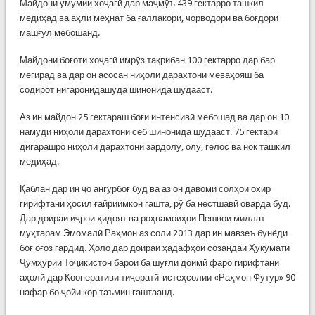
Майдони умумии хоҷагӣ дар маҷмӯъ 439 гектарро ташкил
медиҳад ва аҳли меҳнат ба ғаллакорӣ, чорводорӣ ва боғдорӣ
машғул мебошанд.
Майдони боғоти хоҷагӣ имрӯз тақрибан 100 гектарро дар бар
мегирад ва дар он асосан ниҳоли дарахтони меваҳояш ба
содирот нигаронидашуда шинонида шудааст.
Аз ин майдон 25 гектараш боғи интенсивӣ мебошад ва дар он 10
намуди ниҳоли дарахтони себ шинонида шудааст. 75 гектари
дигарашро ниҳоли дарахтони зардолу, олу, гелос ва нок ташкил
медиҳад.
Қаблан дар ин ҷо ангурбоғ буд ва аз он давоми солҳои охир
гирифтани ҳосил ғайриимкон гашта, рӯ ба нестшавӣ оварда буд.
Дар доираи иҷрои ҳидоят ва роҳнамоиҳои Пешвои миллат
муҳтарам Эмомалӣ Раҳмон аз соли 2013 дар ин мавзеъ бунёди
боғ оғоз гардид. Ҳоло дар доираи ҳадафҳои созандаи Ҳукумати
Ҷумҳурии Тоҷикистон барои ба шуғли доимӣ фаро гирифтани
аҳолӣ дар Кооперативи тиҷоратӣ-истеҳсолии «Раҳмон Футур» 90
нафар бо ҷойи кор таъмин гаштаанд.