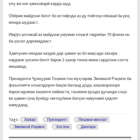
олу ва нок ҷамъоварӣ карда шуд.
Обёрии майдони боғот бо истифода аз ду пойгоҳи обкашӣ ба роҳ
монда шудааст.
Имрӯз аллакай аз майдони умумии хоҷагӣ тақрибан 70 фоизи он
ба ҳосил даромадааст.
Ҳамчунин ояндаи наздик дар ҳамин ҷо бо мақсади захира
кардани ҳосили боғот барои 2 ҳазор тонна мева сардхона сохта
мешавад.
Президенти Ҷумҳурии Тоҷикистон муҳтарам Эмомалӣ Раҳмон ба
фаъолияти хоҷагидорон баҳои баланд дода, кишоварзонро
барои идомаи заҳмати пайваста, таъмини рушди дучанди соҳа
ва ҳамин гуна бунёду нигоҳубини боғҳои намунавӣ ҳидоят
намуданд.
Tags:
Хабар
Президент
Пешвои миллат
Эмомалӣ Раҳмон
Хатлон
Дангара