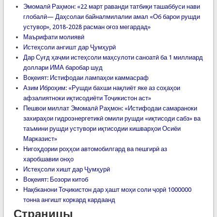
Эмомалӣ Раҳмон: «22 март раванди татбиқи ташаббуси нави
глобалӣ— Даҳсолаи байналмилалии амал «Об барои рушди
устувор», 2018-2028 расман оғоз мегардад»
Маърифати молиявӣ
Истеҳсоли ангишт дар Ҷумҳурӣ
Дар Суғд ҳаҷми истеҳсоли маҳсулоти саноатӣ ба 1 миллиард
доллари ИМА баробар шуд
Воқеият: Истифодаи лампаҳои каммасраф
Азим Иброҳим: «Рушди бахши нақлиёт яке аз соҳаҳои
афзалиятноки иқтисодиёти Тоҷикистон аст»
Пешвои миллат Эмомалӣ Раҳмон: «Истифодаи самараноки
захираҳои гидроэнергетикӣ омили рушди «иқтисоди сабз» ва
таъмини рушди устувори иқтисодии кишварҳои Осиёи
Марказист»
Нигоҳдории роҳҳои автомобилгард ва пешгирӣ аз
харобшавии онҳо
Истеҳсоли хишт дар Ҷумҳурӣ
Воқеият: Бозори китоб
Нақбканони Тоҷикистон дар ҳашт моҳи соли ҷорӣ 1000000
тонна ангишт коркард кардаанд
Страницы