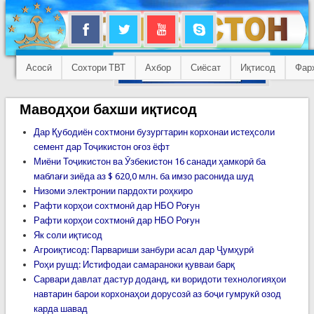
Асосӣ
Сохтори ТВТ
Ахбор
Сиёсат
Иқтисод
Фар
Маводҳои бахши иқтисод
Дар Қубодиён сохтмони бузургтарин корхонаи истеҳсоли
семент дар Тоҷикистон оғоз ёфт
Миёни Тоҷикистон ва Ӯзбекистон 16 санади ҳамкорӣ ба
маблағи зиёда аз $ 620,0 млн. ба имзо расонида шуд
Низоми электронии пардохти роҳкиро
Рафти корҳои сохтмонӣ дар НБО Роғун
Рафти корҳои сохтмонӣ дар НБО Роғун
Як соли иқтисод
Агроиқтисод: Парвариши занбури асал дар Ҷумҳурӣ
Роҳи рушд: Истифодаи самараноки қувваи барқ
Сарвари давлат дастур доданд, ки воридоти технологияҳои
навтарин барои корхонаҳои дорусозӣ аз боҷи гумрукӣ озод
карда шавад