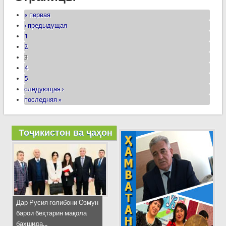
« первая
‹ предыдущая
1
2
3
4
5
следующая ›
последняя »
Тоҷикистон ва ҷаҳон
Дар Русия ғолибони Озмун
барои беҳтарин мақола
бахшида...