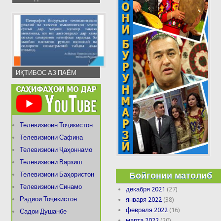
ИҚТИБОС АЗ ПАЁМ
Телевизиоин Тоҷикистон
Телевизиони Сафина
Телевизиони Ҷаҳоннамо
Телевизиони Варзиш
Бойгонии матолиб
Телевизиони Баҳористон
Телевизиони Синамо
декабря 2021
(27)
Радиои Тоҷикистон
января 2022
(38)
февраля 2022
(16)
Садои Душанбе
марта 2022
(20)