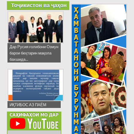
Тоҷикистон ва ҷаҳон
Дар Русия ғолибони Озмун
барои беҳтарин мақола
бахшида...
ИҚТИБОС АЗ ПАЁМ