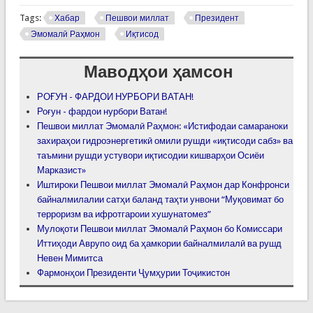
Tags:
Хабар
Пешвои миллат
Президент
Эмомалӣ Раҳмон
Иқтисод
Маводҳои ҳамсон
РОҒУН - ФАРДОИ НУРБОРИ ВАТАН!
Роғун - фардои нурбори Ватан!
Пешвои миллат Эмомалӣ Раҳмон: «Истифодаи самараноки
захираҳои гидроэнергетикӣ омили рушди «иқтисоди сабз» ва
таъмини рушди устувори иқтисодии кишварҳои Осиёи
Марказист»
Иштироки Пешвои миллат Эмомалӣ Раҳмон дар Конфронси
байналмилалии сатҳи баланд таҳти унвони “Муқовимат бо
терроризм ва ифротгароии хушунатомез”
Мулоқоти Пешвои миллат Эмомалӣ Раҳмон бо Комиссари
Иттиҳоди Аврупо оид ба ҳамкории байналмилалӣ ва рушд
Невен Мимитса
Фармонҳои Президенти Ҷумҳурии Тоҷикистон