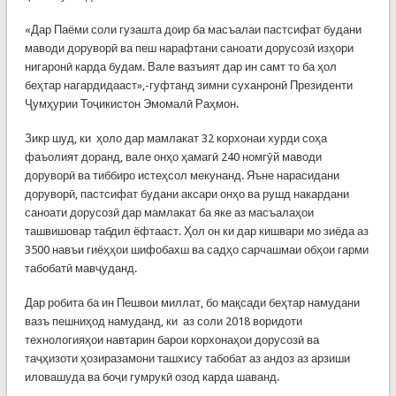
«Дар Паёми соли гузашта доир ба масъалаи пастсифат будани
маводи доруворӣ ва пеш нарафтани саноати дорусозӣ изҳори
нигаронӣ карда будам. Вале вазъият дар ин самт то ба ҳол
беҳтар нагардидааст»,-гуфтанд зимни суханронӣ Президенти
Ҷумҳурии Тоҷикистон Эмомалӣ Раҳмон.
Зикр шуд, ки ҳоло дар мамлакат 32 корхонаи хурди соҳа
фаъолият доранд, вале онҳо ҳамагӣ 240 номгӯй маводи
доруворӣ ва тиббиро истеҳсол мекунанд. Яъне нарасидани
доруворӣ, пастсифат будани аксари онҳо ва рушд накардани
саноати дорусозӣ дар мамлакат ба яке аз масъалаҳои
ташвишовар табдил ёфтааст. Ҳол он ки дар кишвари мо зиёда аз
3500 навъи гиёҳҳои шифобахш ва садҳо сарчашмаи обҳои гарми
табобатӣ мавҷуданд.
Дар робита ба ин Пешвои миллат, бо мақсади беҳтар намудани
вазъ пешниҳод намуданд, ки аз соли 2018 воридоти
технологияҳои навтарин барои корхонаҳои дорусозӣ ва
таҷҳизоти ҳозиразамони ташхису табобат аз андоз аз арзиши
иловашуда ва боҷи гумрукӣ озод карда шаванд.