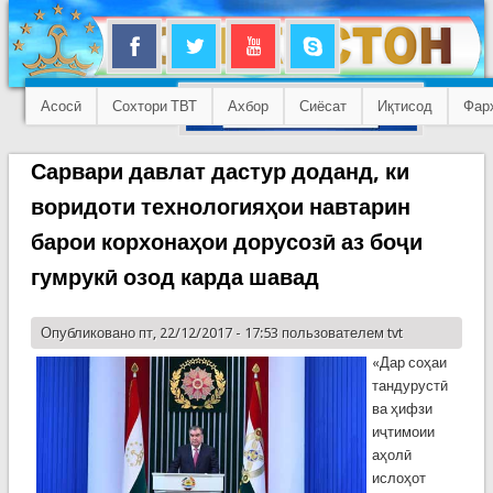
Асосӣ
Сохтори ТВТ
Ахбор
Сиёсат
Иқтисод
Фар
Сарвари давлат дастур доданд, ки
воридоти технологияҳои навтарин
барои корхонаҳои дорусозӣ аз боҷи
гумрукӣ озод карда шавад
Опубликовано пт, 22/12/2017 - 17:53 пользователем
tvt
«Дар соҳаи
тандурустӣ
ва ҳифзи
иҷтимоии
аҳолӣ
ислоҳот