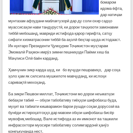
бомаром
идома ёфта,
дар натиҷаи
мунтазам афзудани маблағгузорӣ дар ду соли охир садҳо
муассисаҳои нави тандурустӣ, ки дорои таҷҳизоти замонавии
тиббӣ мебошанд, мавриди истифода қарор гирифта, сатҳу
сифати хизматрасонии тиббӣ ба аҳолӣ беҳтар шуда истодааст.
Ин нуктаро Президенти Ҷумҳурии Тоҷикистон муҳтарам
Эмомалӣ Раҳмон имрӯз зимни пешниҳоди Паёми хеш ба
Маҷлиси Олӣ баён карданд.
Ҳамчунин зикр карда шуд, ки бо вуҷуди пешравиҳо, дар соҳа
ҳоло ҳам як силсила мушкилоте мавҷуданд, ки ислоҳи
саривақтӣ мехоҳанд.
Ба зикри Пешвои миллат, Тоҷикистони мо дорои неъматҳои
бебаҳои табиӣ — обҳои табобативу гиёҳҳои шифобахш буда,
муҳит ва табиати кишварамон барои рушди соҳаи дорусозӣ ва
бунёди истироҳатгоҳҳо дар мавзеи обҳои шифобахш бисёр
мувофиқ мебошад. Вале истифода аз ин имконот ва ташкили
инфрасохтори муосири табобативу солимгардонӣ ҳанӯз
қонеъкунанда нест.