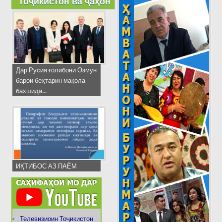
Тоҷикистон ва ҷаҳон
Дар Русия ғолибони Озмун
барои беҳтарин мақола
бахшида...
ИҚТИБОС АЗ ПАЁМ
Телевизиоин Тоҷикистон