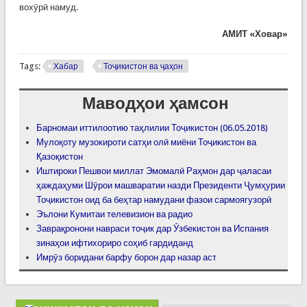
вохӯрӣ намуд.
АМИТ «Ховар»
Tags:
Хабар
Тоҷикистон ва ҷаҳон
Маводҳои ҳамсон
Барномаи иттилоотию таҳлилии Тоҷикистон (06.05.2018)
Мулоқоту музокироти сатҳи олӣ миёни Тоҷикистон ва
Қазоқистон
Иштироки Пешвои миллат Эмомалӣ Раҳмон дар ҷаласаи
ҳаждаҳуми Шӯрои машваратии назди Президенти Ҷумҳурии
Тоҷикистон оид ба беҳтар намудани фазои сармоягузорӣ
Эълони Кумитаи телевизион ва радио
Заврақронони навраси тоҷик дар Ӯзбекистон ва Испания
зинаҳои ифтихориро соҳиб гардиданд
Имрӯз боридани барфу борон дар назар аст