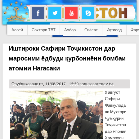
Асосӣ
Сохтори ТВТ
Ахбор
Сиёсат
Иқтисод
Фар
Иштироки Сафири Тоҷикистон дар
маросими ёдбуди қурбониёни бомбаи
атомии Нагасаки
Опубликовано пт, 11/08/2017 - 15:50 пользователем
tvt
9 август
Сафири
Фавқулода
ва Мухтори
Ҷумҳурии
Тоҷикистон
дар Япония
Ҳамрохон