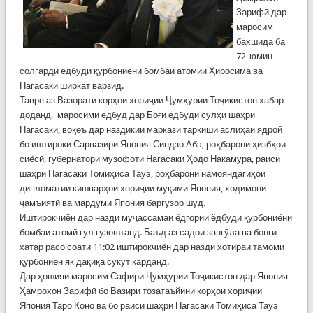
Зарифӣ дар
маросим
бахшида ба
72-юмин
солгарди ёдбуди қурбониёни бомбаи атомии Ҳиросима ва
Нагасаки ширкат варзид.
Тавре аз Вазорати корҳои хориҷии Ҷумҳурии Тоҷикистон хабар
доданд, маросими ёдбуд дар Боғи ёдбуди сулҳи шаҳри
Нагасаки, воқеъ дар наздикии маркази таркиши аслиҳаи ядроӣ
бо иштироки Сарвазири Япония Синдзо Абэ, роҳбарони ҳизбҳои
сиёсӣ, губернатори музофоти Нагасаки Ҳодо Накамура, раиси
шаҳри Нагасаки Томиҳиса Тауэ, роҳбарони намояндагиҳои
дипломатии кишварҳои хориҷии муқими Япония, ходимони
ҷамъиятӣ ва мардуми Япония баргузор шуд.
Иштирокчиён дар назди муҷассамаи ёдгории ёдбуди қурбониёни
бомбаи атомӣ гул гузоштанд. Баъд аз садои зангӯла ва бонги
хатар расо соати 11:02 иштирокчиён дар назди хотираи тамоми
қурбониён як дақиқа сукут карданд.
Дар ҳошияи маросим Сафири Ҷумҳурии Тоҷикистон дар Япония
Ҳамрохон Зарифӣ бо Вазири тозатаъйини корҳои хориҷии
Япония Таро Коно ва бо раиси шаҳри Нагасаки Томиҳиса Тауэ