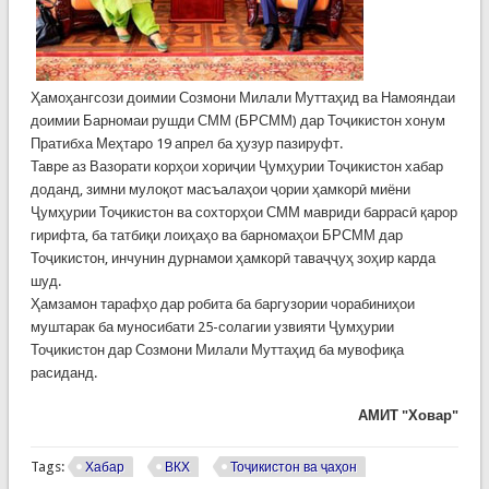
Ҳамоҳангсози доимии Созмони Милали Муттаҳид ва Намояндаи
доимии Барномаи рушди СММ (БРСММ) дар Тоҷикистон хонум
Пратибха Меҳтаро 19 апрел ба ҳузур пазируфт.
Тавре аз Вазорати корҳои хориҷии Ҷумҳурии Тоҷикистон хабар
доданд, зимни мулоқот масъалаҳои ҷории ҳамкорӣ миёни
Ҷумҳурии Тоҷикистон ва сохторҳои СММ мавриди баррасӣ қарор
гирифта, ба татбиқи лоиҳаҳо ва барномаҳои БРСММ дар
Тоҷикистон, инчунин дурнамои ҳамкорӣ таваҷҷуҳ зоҳир карда
шуд.
Ҳамзамон тарафҳо дар робита ба баргузории чорабиниҳои
муштарак ба муносибати 25-солагии узвияти Ҷумҳурии
Тоҷикистон дар Созмони Милали Муттаҳид ба мувофиқа
расиданд.
АМИТ "Ховар"
Tags:
Хабар
ВКХ
Тоҷикистон ва ҷаҳон