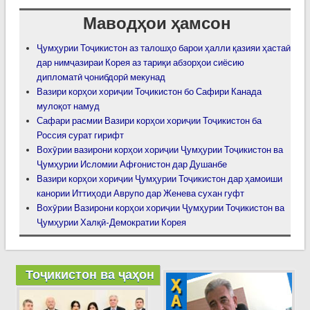
Маводҳои ҳамсон
Ҷумҳурии Тоҷикистон аз талошҳо барои ҳалли қазияи ҳастаӣ
дар нимҷазираи Корея аз тариқи абзорҳои сиёсию
дипломатӣ ҷонибдорӣ мекунад
Вазири корҳои хориҷии Тоҷикистон бо Сафири Канада
мулоқот намуд
Сафари расмии Вазири корҳои хориҷии Тоҷикистон ба
Россия сурат гирифт
Вохӯрии вазирони корҳои хориҷии Ҷумҳурии Тоҷикистон ва
Ҷумҳурии Исломии Афғонистон дар Душанбе
Вазири корҳои хориҷии Ҷумҳурии Тоҷикистон дар ҳамоиши
канории Иттиҳоди Аврупо дар Женева сухан гуфт
Вохӯрии Вазирони корҳои хориҷии Ҷумҳурии Тоҷикистон ва
Ҷумҳурии Халқӣ-Демократии Корея
Тоҷикистон ва ҷаҳон