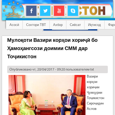
Асосӣ
Сохтори ТВТ
Ахбор
Сиёсат
Иқтисод
Фар
Мулоқоти Вазири корҳои хориҷӣ бо
Ҳамоҳангсози доимии СММ дар
Тоҷикистон
Опубликовано чт, 20/04/2017 - 09:20 пользователем
tvt
Вазири
корҳои
хориҷии
Ҷумҳурии
Тоҷикистон
Сироҷидин
Аслов