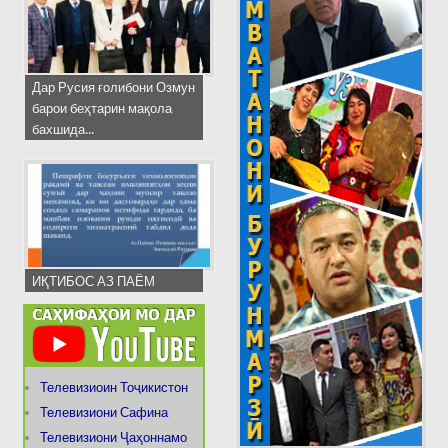
Дар Русия ғолибони Озмун
барои беҳтарин мақола
бахшида...
ИҚТИБОС АЗ ПАЁМ
Телевизиоин Тоҷикистон
Телевизиони Сафина
Телевизиони Ҷаҳоннамо