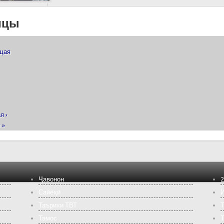
ицы
ущая
я ›
 »
Ҷавонон
2
Сайёҳӣ
И
Таърихи ТВТ
Т
Тамос