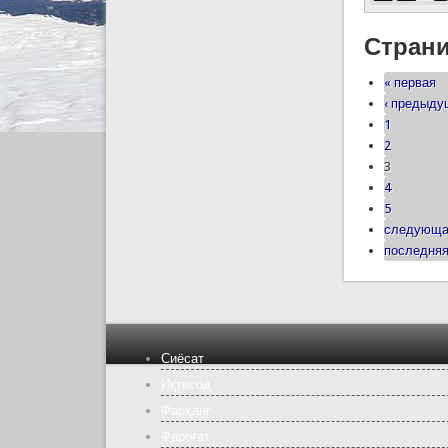
Стран
« первая
‹ предыд
1
2
3
4
5
следующа
последняя
Сиёсат
Иқтисод
Фарҳанг
Фароғат