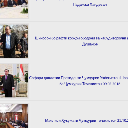
Падамжа Хандевал
Шиносоӣ бо рафти корҳои ободонӣ ва кабудизоркунӣ 
Душанбе
Сафари давлатии Президенти Ҷумҳурии Ӯзбекистон Шав
ба Ҷумҳурии Тоҷикистон 09.03.2018
Маҷлиси Ҳукумати Ҷумҳурии Тоҷикистон 25.10.