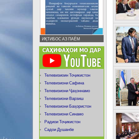
ИҚТИБОС АЗ ПАЁМ
Телевизиоин Тоҷикистон
Телевизиони Сафина
Телевизиони Ҷаҳоннамо
Телевизиони Варзиш
Телевизиони Баҳористон
Телевизиони Синамо
Радиои Тоҷикистон
Садои Душанбе