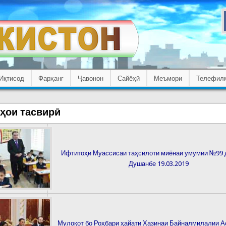
Иқтисод
Фарҳанг
Ҷавонон
Сайёҳӣ
Меъмори
Телефил
ҳои тасвирӣ
Ифтитоҳи Муассисаи таҳсилоти миёнаи умумии №99 
Душанбе 19.03.2019
Мулоқот бо Роҳбари ҳайати Хазинаи Байналмилалии А