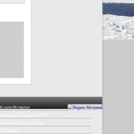
6 соли Истиқлол
қтисоди ҶТ дар соли 2017
елевизион ва тамошобин
ТВТ онлайн