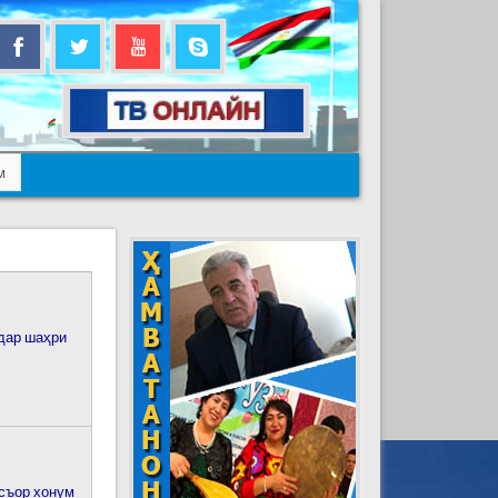
м
дар шаҳри
съор хонум