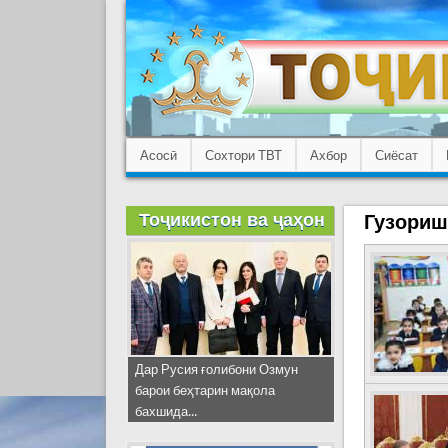
Асосӣ
Сохтори ТВТ
Ахбор
Сиёсат
Тоҷикистон ва ҷаҳон
Гузориш
Дар Русия ғолибони Озмун
барои беҳтарин мақола
бахшида...