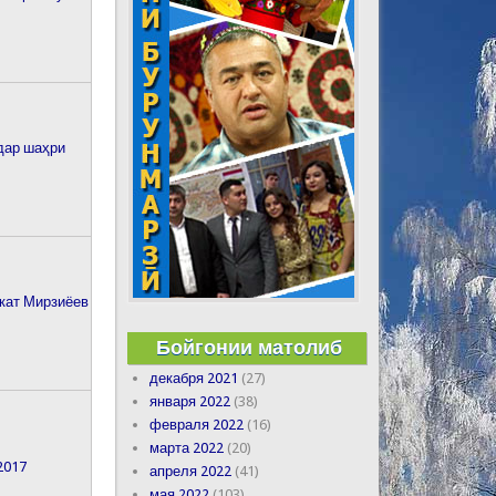
дар шаҳри
кат Мирзиёев
Бойгонии матолиб
декабря 2021
(27)
января 2022
(38)
февраля 2022
(16)
марта 2022
(20)
2017
апреля 2022
(41)
мая 2022
(103)