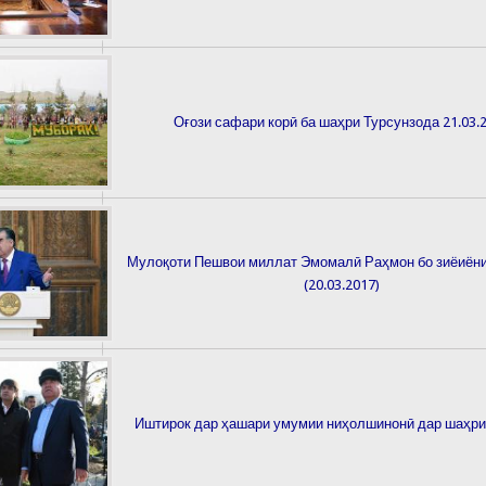
Оғози сафари корӣ ба шаҳри Турсунзода 21.03.
Мулоқоти Пешвои миллат Эмомалӣ Раҳмон бо зиёиён
(20.03.2017)
Иштирок дар ҳашари умумии ниҳолшинонӣ дар шаҳр