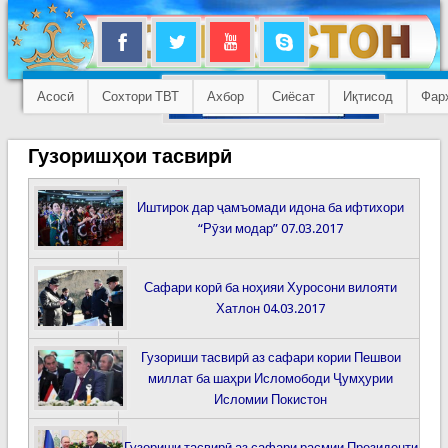
Асосӣ
Сохтори ТВТ
Ахбор
Сиёсат
Иқтисод
Фар
Гузоришҳои тасвирӣ
Иштирок дар ҷамъомади идона ба ифтихори
“Рӯзи модар” 07.03.2017
Сафари корӣ ба ноҳияи Хуросони вилояти
Хатлон 04.03.2017
Гузориши тасвирӣ аз сафари кории Пешвои
миллат ба шаҳри Исломободи Ҷумҳурии
Исломии Покистон
Гузориши тасвирӣ аз сафари расмии Президенти