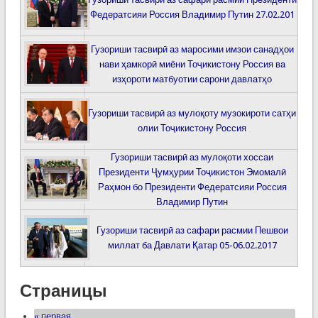
Федератсияи Россия Владимир Путин 27.02.201
Гузориши тасвирӣ аз маросими имзои санадҳои
нави ҳамкорӣ миёни Тоҷикистону Россия ва
изҳороти матбуотии сарони давлатҳо
Гузориши тасвирӣ аз мулоқоту музокироти сатҳи
олии Тоҷикистону Россия
Гузориши тасвирӣ аз мулоқоти хоссаи
Президенти Ҷумҳурии Тоҷикистон Эмомалӣ
Раҳмон бо Президенти Федератсияи Россия
Владимир Путин
Гузориши тасвирӣ аз сафари расмии Пешвои
миллат ба Давлати Қатар 05-06.02.2017
Страницы
« первая