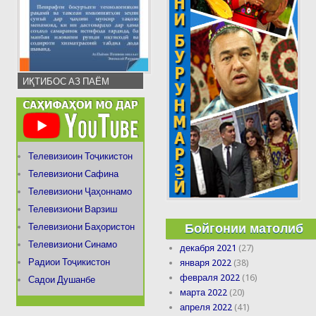
ИҚТИБОС АЗ ПАЁМ
Телевизиоин Тоҷикистон
Телевизиони Сафина
Телевизиони Ҷаҳоннамо
Телевизиони Варзиш
Бойгонии матолиб
Телевизиони Баҳористон
Телевизиони Синамо
декабря 2021
(27)
Радиои Тоҷикистон
января 2022
(38)
февраля 2022
(16)
Садои Душанбе
марта 2022
(20)
апреля 2022
(41)