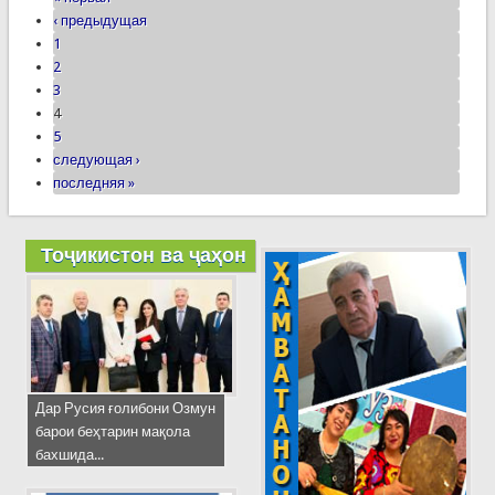
‹ предыдущая
1
2
3
4
5
следующая ›
последняя »
Тоҷикистон ва ҷаҳон
Дар Русия ғолибони Озмун
барои беҳтарин мақола
бахшида...