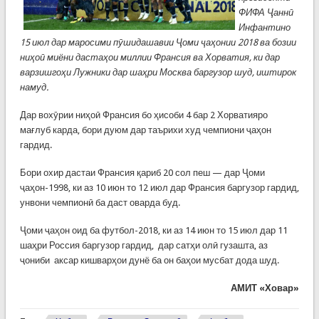
ФИФА Ҷаннӣ
Инфантино
15 июл дар маросими пӯшидашавии Ҷоми ҷаҳонии 2018 ва бозии
ниҳоӣ миёни дастаҳои миллии Франсия ва Хорватия, ки дар
варзишгоҳи Лужники дар шаҳри Москва баргузор шуд, иштирок
намуд.
Дар вохӯрии ниҳоӣ Франсия бо ҳисоби 4 бар 2 Хорватияро
мағлуб карда, бори дуюм дар таърихи худ чемпиони ҷаҳон
гардид.
Бори охир дастаи Франсия қариб 20 сол пеш — дар Ҷоми
ҷаҳон-1998, ки аз 10 июн то 12 июл дар Франсия баргузор гардид,
унвони чемпионӣ ба даст оварда буд.
Ҷоми ҷаҳон оид ба футбол-2018, ки аз 14 июн то 15 июл дар 11
шаҳри Россия баргузор гардид, дар сатҳи олӣ гузашта, аз
ҷониби аксар кишварҳои дунё ба он баҳои мусбат дода шуд.
АМИТ «Ховар»