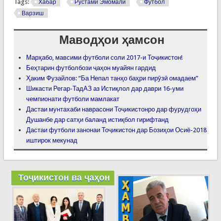
Tags:
Хабар
Рустами Эмомалӣ
Футбол
Варзиш
Маводҳои ҳамсон
Марҳабо, мавсими футболи соли 2017-и Тоҷикистон!
Беҳтарин футболбози ҷаҳон муайян гардид
Ҳаким Фузайлов: “Ба Непал танҳо баҳри пирӯзӣ омадаем”
Шикасти Регар-ТадАЗ аз Истиқлол дар даври 16-уми
чемпионати футболи мамлакат
Дастаи мунтахаби наврасони Тоҷикистонро дар фурудгоҳи
Душанбе дар сатҳи баланд истиқбол гирифтанд
Дастаи футболи занонаи Тоҷикистон дар Бозиҳои Осиё-2018
иштирок мекунад
Тоҷикистон ва ҷаҳон