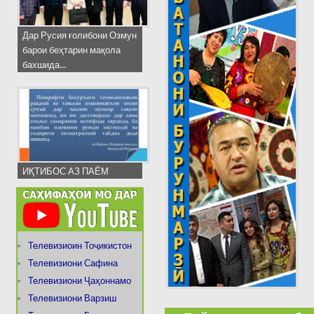
Дар Русия ғолибони Озмун
барои беҳтарин мақола
бахшида...
ИҚТИБОС АЗ ПАЁМ
Телевизиоин Тоҷикистон
Телевизиони Сафина
Телевизиони Ҷаҳоннамо
Телевизиони Варзиш