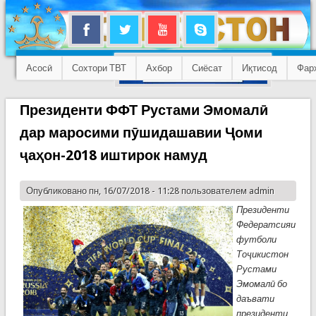
Асосӣ
Сохтори ТВТ
Ахбор
Сиёсат
Иқтисод
Фар
Президенти ФФТ Рустами Эмомалӣ
дар маросими пӯшидашавии Ҷоми
ҷаҳон-2018 иштирок намуд
Опубликовано пн, 16/07/2018 - 11:28 пользователем
admin
Президенти
Федератсияи
футболи
Тоҷикистон
Рустами
Эмомалӣ бо
даъвати
президенти