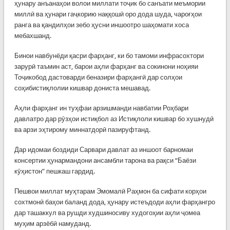
ҳунару анъанаҳои волои миллати тоҷик бо санъати меъмории
миллӣ ва ҳунари гаҷкорию наққошӣ оро дода шуда, чароғҳои
ранга ва қандилҳои зебо ҳусни иншоотро шаҳомати хоса
мебахшанд.
Бинои навбунёди қасри фарҳанг, ки бо тамоми инфрасохтори
зарурӣ таъмин аст, барои аҳли фарҳанг ва сокинони ноҳияи
Тоҷикобод дастоварди беназири фарҳангӣ дар солҳои
соҳибистиқлолии кишвар дониста мешавад.
Аҳли фарҳанг ин туҳфаи арзишманди навбатии Роҳбари
давлатро дар рӯзҳои истиқбол аз Истиқлоли кишвар бо хушнудӣ
ва арзи эҳтирому миннатдорӣ пазируфтанд.
Дар идомаи боздиди Сарвари давлат аз иншоот барномаи
консертии ҳунармандони ансамбли тарона ва рақси “Баёзи
кӯҳистон” пешкаш гардид.
Пешвои миллат муҳтарам Эмомалӣ Раҳмон ба сифати корҳои
сохтмонӣ баҳои баланд дода, ҳунару истеъдоди аҳли фарҳангро
дар ташаккул ва рушди худшиносиву худогоҳии аҳли ҷомеа
муҳим арзёбӣ намуданд.