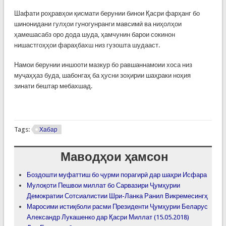
Шафати роҳравҳои қисмати берунии бинои Қасри фарҳанг бо
шинонидани гулҳои гуногунранги мавсимӣ ва ниҳолҳои
ҳамешасабз оро дода шуда, ҳамчунин барои сокинон
нишастгоҳҳои фараҳбахш низ гузошта шудааст.
Намои берунии иншооти мазкур бо равшаннамоии хоса низ
муҷаҳҳаз буда, шабонгаҳ ба ҳусни зоҳирии шаҳраки ноҳия
зинати бештар мебахшад.
Tags:
Хабар
Маводҳои ҳамсон
Боздошти муфаттиш бо ҷурми порагирӣ дар шаҳри Исфара
Мулоқоти Пешвои миллат бо Сарвазири Ҷумҳурии
Демократии Сотсиалистии Шри-Ланка Ранил Викремесингҳ
Маросими истиқболи расми Президенти Ҷумҳурии Беларус
Александр Лукашенко дар Қасри Миллат (15.05.2018)