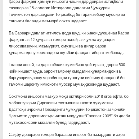
Қасри фарҳанг ҳамчун иншооти ҷашнӣ дар доираи истиқболи
сазовор аз 35-солагии Истиқлоли давлатии Ҷумҳурии
Тоҷикистон дар шаҳраки Тоҷикобод бо тарҳи зебову муосир ва
санъати баланди меъморӣ сохта шудааст.
Ба Сарвари давлат иттилоъ дода шуд, ки бинои дуошёнаи Қасри
фарҳанг аз 12 ҳуҷра ва толори асосӣ, аз ҷумла ҳуҷраҳои
либосивазкунӣ, маъмурият, омӯзишӣ ва дигар барои
ҳунармандону кормандони шуъбаи фарҳанг иборат мебошад.
Толори асосӣ, ки дар ошёнаи якуми бино ҷойгир аст, дорои 500
ҷойи нишаст буда, барои тамрину омодагии ҳунармандон ва
баргузории ҷашну чорабиниҳои гуногуни сиёсиву фарҳангӣ бо
тамоми шароиту имконоти муосир муҷаҳҳазонида шудааст.
Сохтмони иншооти мазкур моҳи октябри соли 2018 оғоз ёфта, бо
маблағгузории Дирексияи сохтмони иншооти ҳукуматии
Дастгоҳи иҷроияи Президенти Ҷумҳурии Тоҷикистон аз ҷониби
Ҷамъияти дорои масъулияташ маҳдуди “Саховат 2005” бо ҷалби
мутахассисони маҳаллӣ бунёд гардидааст.
Сақфу деворҳои толори барҳавои иншоот бо назардошти эҳёи