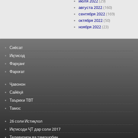
июля 2022
(29)
августа 2022
(160)
сентября 2022
(169)
октября 2022
(50)
ноября 2022
(23)
Сиёсат
Иқтисод
Фарҳанг
Фароғат
Ҷавонон
Сайёҳӣ
Таърихи ТВТ
Тамос
26 соли Истиқлол
Иқтисоди ҶТ дар соли 2017
Телевизион ва тамошобин