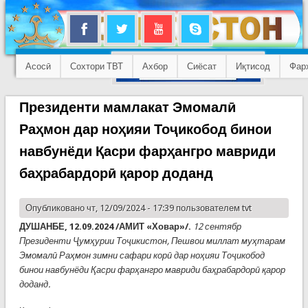
Асосӣ
Сохтори ТВТ
Ахбор
Сиёсат
Иқтисод
Фар
Президенти мамлакат Эмомалӣ
Раҳмон дар ноҳияи Тоҷикобод бинои
навбунёди Қасри фарҳангро мавриди
баҳрабардорӣ қарор доданд
Опубликовано чт, 12/09/2024 - 17:39 пользователем
tvt
ДУШАНБЕ, 12.09.2024 /АМИТ «Ховар»/.
12 сентябр
Президенти Ҷумҳурии Тоҷикистон, Пешвои миллат муҳтарам
Эмомалӣ Раҳмон зимни сафари корӣ дар ноҳияи Тоҷикобод
бинои навбунёди Қасри фарҳангро мавриди баҳрабардорӣ қарор
доданд.