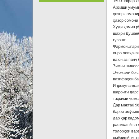
1500 нафар х
Арзиши умуми
ҳазор сомони
ҳазор сомонӣ
Худи ҳамин р
шаҳри Душанб
гузошт.
Фармоишгари 
онро лоиҳак
ва он аз панҷ 
Зимни шиносо
Эмомалӣ бо с
вазифаҳои ба
Иҷрокунандаи
шароити дарс
таҳкими ҷоме
Дар мактаб 98
барои омӯзиши
дар ҳар кадо
расмкашӣ ва 
толорҳои варз
омӯзишӣ, ист