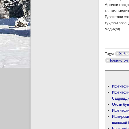
Арзиши корҳо
ташкил медиҳ
Гузоштани са
туҳфаи арзан
медиҳад.
Tags:
Хаба
Тоҷикистон 
Ифтитоҳи
Ифтитоҳи
Садридди
Оғози бу
Ифтитоҳи
Иштироки
шиносоӣ б
Ба истиф