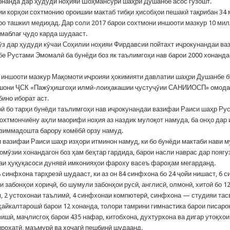
онанда дар ҳудуди ноҳияи Шоҳмансури шаҳри Душанбе асос гузошт.
и корҳои сохтмонию ороишии мактаб тибқи ҳисобҳои пешакӣ тақрибан 34
ро ташкил медиҳад. Дар соли 2017 барои сохтмони иншооти мазкур 10 ми
 маблағ ҷудо карда шудааст.
ӯз дар ҳудуди кӯчаи Соҳилии ноҳияи Фирдавсии пойтахт иҷрокунандаи в
е Рустами Эмомалӣ ба бунёди боз як таълимгоҳи нав барои 2000 хонанда
иншооти мазкур Мақомоти иҷроияи ҳокимияти давлатии шаҳри Душанбе б
ашони ҶСК «Пажӯҳишгоҳи илмӣ-лоиҳакашии ҷустуҷӯии САНИИОСП» омода
бино иборат аст.
ӣ бо тарҳи бунёди таълимгоҳи нав иҷрокунандаи вазифаи Раиси шаҳр Ру
охтмончиёну аҳли маорифи ноҳия аз наздик мулоқот намуда, ба онҳо дар 
зиммадошта барору комёбӣ орзу намуд.
 вазифаи Раиси шаҳр изҳори итминон намуд, ки бо бунёди мактаби нави 
омӯзии хонандагон боз ҳам беҳтар гардида, барои насли наврас дар поягу
аи ҳуқуқасоси дунявӣ имконияҳои фароху васеъ фароҳам мегарданд.
 синфхона тарҳрезӣ шудааст, ки аз он 84 синфхона бо 24 ҷойи нишаст, 6 
 забонҳои хориҷӣ, бо шумули забонҳои русӣ, англисӣ, олмонӣ, хитоӣ бо 1
м, 2 устохонаи таълимӣ, 4 синфхонаи компютерӣ, синфхона — студияи тас
ҳайкалтарошӣ барои 12 хонанда, толори тамрини гимнастика барои писаро
ишӣ, маҷлисгоҳ барои 435 нафар, китобхона, духтурхона ва дигар утоқхои
ироҳатӣ, маъмурӣ ва хоҷагӣ пешбинӣ шудаанд.