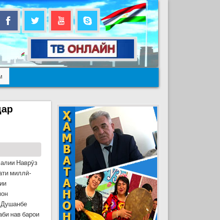
м
дар
лалии Наврӯз
ати миллӣ-
ии
мон
 Душанбе
би нав барои