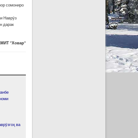
зор сомониро
ии Наврӯз
н дарак
МИТ "Ховар"
шанбе
 номи
врӯзгоҳ ва