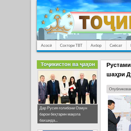
Асосӣ
Сохтори ТВТ
Ахбор
Сиёсат
Тоҷикистон ва ҷаҳон
Рустами
шаҳри Д
Опубликован
Дар Русия ғолибони Озмун
барои беҳтарин мақола
бахшида...