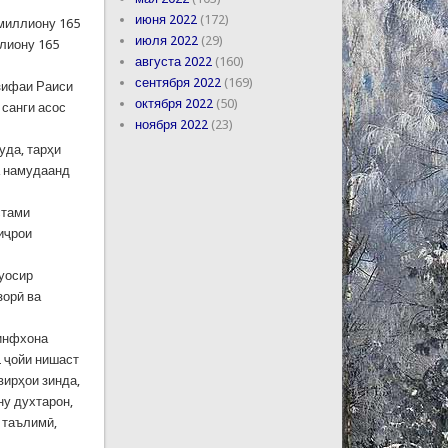
июня 2022
(172)
 миллиону 165
июля 2022
(29)
ллиону 165
августа 2022
(160)
сентября 2022
(169)
азифаи Раиси
октября 2022
(50)
 санги асос
ноября 2022
(23)
уда, тарҳи
 намудаанд
стами
иҷрои
муосир
зорӣ ва
синфхона
2 ҷойи нишаст
вирҳои зинда,
ну духтарон,
 таълимӣ,