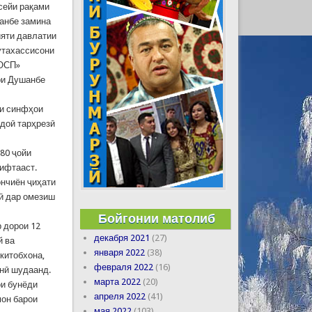
сейи рақами
анбе замина
ияти давлатии
утахассисони
ИОСП»
ри Душанбе
ни синфҳои
идоӣ тарҳрезӣ
780 ҷойи
рифтааст.
ончиён ҷиҳати
ӣ дар омезиш
Бойгонии матолиб
р дорои 12
декабря 2021
(27)
й ва
января 2022
(38)
китобхона,
февраля 2022
(16)
инӣ шудаанд.
марта 2022
(20)
ои бунёди
апреля 2022
(41)
мон барои
мая 2022
(103)