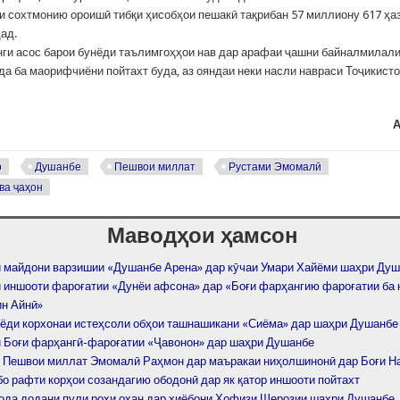
и сохтмонию ороишӣ тибқи ҳисобҳои пешакӣ тақрибан 57 миллиону 617 ҳа
ад.
нги асос барои бунёди таълимгоҳҳои нав дар арафаи ҷашни байналмилал
да ба маорифчиёни пойтахт буда, аз ояндаи неки насли навраси Тоҷикисто
А
р
Душанбе
Пешвои миллат
Рустами Эмомалӣ
ва ҷаҳон
Маводҳои ҳамсон
 майдони варзишии «Душанбе Арена» дар кӯчаи Умари Хайёми шаҳри Ду
 иншооти фароғатии «Дунёи афсона» дар «Боғи фарҳангию фароғатии ба
н Айнӣ»
нёди корхонаи истеҳсоли обҳои ташнашикани «Сиёма» дар шаҳри Душанбе
 Боғи фарҳангӣ-фароғатии «Ҷавонон» дар шаҳри Душанбе
 Пешвои миллат Эмомалӣ Раҳмон дар маъракаи ниҳолшинонӣ дар Боғи На
о рафти корҳои созандагию ободонӣ дар як қатор иншооти пойтахт
ода додани пули роҳи оҳан дар хиёбони Ҳофизи Шерозии шаҳри Душанбе