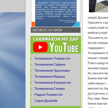
шаҳри Душанб
Ҷамъияти са
саҳмгузорӣ н
ИҚТИБОС АЗ ПАЁМ
маблағгузорӣ
Таълимгоҳ аз 
болоӣ лоиҳак
гардидааст.
Хотирнишон бо
нишаст пешби
Телевизиоин Тоҷикистон
Раиси шаҳр б
Телевизиони Сафина
анҷоми корҳо
Телевизиони Ҷаҳоннамо
бо санъати м
Телевизиони Варзиш
Бинои мактаб 
Телевизиони Баҳористон
ҷойи нишаст, 
маҷлисгоҳ ба
Телевизиони Синамо
духтурхона, 
Радиои Тоҷикистон
Рустами Эмом
Садои Душанбе
бинои мактаб