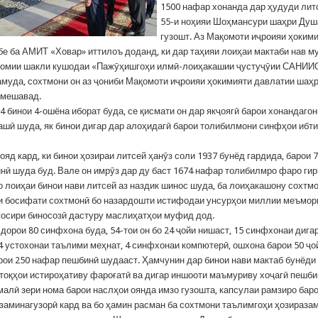
1500 нафар хонанда дар ҳудуди лит
55-и ноҳияи Шоҳмансури шаҳри Душ
гузошт. Аз Мақомоти иҷроияи ҳоким
е ба АМИТ «Ховар» иттилоъ доданд, ки дар таҳияи лоиҳаи мактаби нав м
ҳомии шакли кушодаи «Пажӯҳишгоҳи илмӣ-лоиҳакашии ҷустуҷӯии САНИ
амуда, сохтмони он аз ҷониби Мақомоти иҷроияи ҳокимияти давлатии шаҳ
 мешавад.
4 бинои 4-ошёна иборат буда, се қисмати он дар якҷоягӣ барои хонандаго
ашӣ шуда, як бинои дигар дар алоҳидагӣ барои толибилмони синфҳои ибт
яд кард, ки бинои ҳозираи литсей ҳанӯз соли 1937 бунёд гардида, барои 
нӣ шуда буд. Вале он имрӯз дар ду баст 1674 нафар толибилмро фаро ги
о лоиҳаи бинои нави литсей аз наздик шинос шуда, ба лоиҳакашону сохтм
и босифати сохтмонӣ бо назардошти истифодаи унсурҳои миллии меъмор
уосири биносозӣ дастуру маслиҳатҳои муфид дод.
дорои 80 синфхона буда, 54-тои он бо 24 ҷойи нишаст, 15 синфхонаи дига
4 устохонаи таълими меҳнат, 4 синфхонаи компютерӣ, ошхона барои 50 ҷо
рои 250 нафар пешбинӣ шудааст. Ҳамчунин дар бинои нави мактаб бунёди 
утоқҳои истироҳативу фароғатӣ ва дигар иншооти маъмуриву хоҷагӣ пешб
алӣ зери нома барои наслҳои оянда имзо гузошта, капсулаи рамзиро бар
 заминагузорӣ кард ва бо ҳамин расман ба сохтмони таълимгоҳи ҳозираза