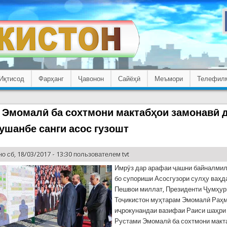
Иқтисод
Фарҳанг
Ҷавонон
Сайёҳӣ
Меъмори
Телефил
 Эмомалӣ ба сохтмони мактабҳои замонавӣ 
ушанбе санги асос гузошт
о сб, 18/03/2017 - 13:30 пользователем
tvt
Имрӯз дар арафаи ҷашни байналми
бо супориши Асосгузори сулҳу ваҳд
Пешвои миллат, Президенти Ҷумҳур
Тоҷикистон муҳтарам Эмомалӣ Раҳ
иҷрокунандаи вазифаи Раиси шаҳри
Рустами Эмомалӣ ба сохтмони макта