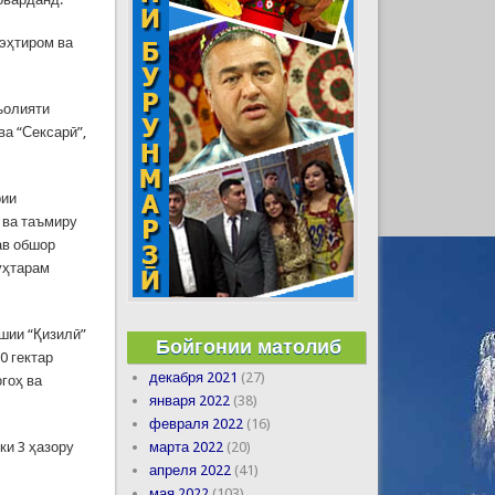
эҳтиром ва
ъолияти
ва “Сексарӣ”,
рии
 ва таъмиру
ав обшор
уҳтарам
ашии “Қизилӣ”
Бойгонии матолиб
0 гектар
декабря 2021
(27)
гоҳ ва
января 2022
(38)
февраля 2022
(16)
марта 2022
(20)
ки 3 ҳазору
апреля 2022
(41)
мая 2022
(103)