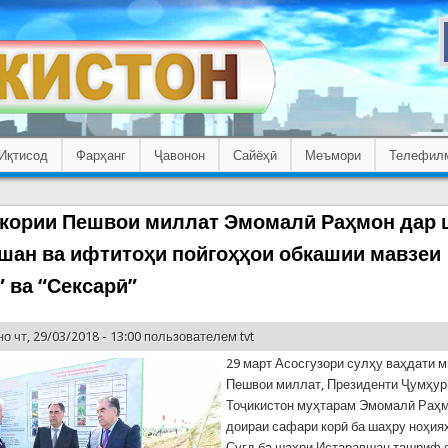
Иқтисод
Фарҳанг
Ҷавонон
Сайёҳӣ
Меъмори
Телефил
кории Пешвои миллат Эмомалӣ Раҳмон дар 
шан ва ифтитоҳи пойгоҳҳои обкашии мавзеи
” ва “Сексарӣ”
о чт, 29/03/2018 - 13:00 пользователем
tvt
29 март Асосгузори сулҳу ваҳдати 
Пешвои миллат, Президенти Ҷумҳур
Тоҷикистон муҳтарам Эмомалӣ Раҳм
доираи сафари корӣ ба шаҳру ноҳия
Суғд ба шаҳри Истаравшан ташриф 