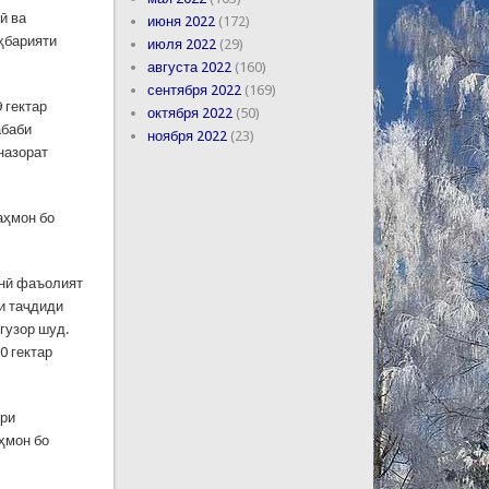
ӣ ва
июня 2022
(172)
оҳбарияти
июля 2022
(29)
августа 2022
(160)
сентября 2022
(169)
 гектар
октября 2022
(50)
абаби
ноября 2022
(23)
назорат
аҳмон бо
онӣ фаъолият
ди таҷдиди
огузор шуд.
0 гектар
ҳри
ҳмон бо