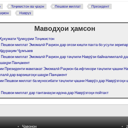
р
Тоҷикистон ва ҷаҳон
Пешвои миллат
Президент
аҳмон
Навруз
Маводҳои ҳамсон
Ҳукумати Ҷумҳурии Тоҷикистон
 Пешвои миллат Эмомалӣ Раҳмон дар оғози кишти пахта бо усули зерипа
Абдураҳим Ҷумъаев
 Пешвои миллат Эмомалӣ Раҳмон дар таҷлили Наврӯзи байналмилалӣ да
 шаҳри Панҷакент
ии Президенти мамлакат Эмомалӣ Раҳмон ба ифтихори таҷлили ҷашни Н
лалӣ дар варзишгоҳи шаҳри Панҷакент
ии Пешвои миллат ба муносибати таҷлили ҷашни Наврӯз дар Наврӯзгоҳи 
 Пешвои миллат дар тантанаҳои идона дар Наврӯзгоҳи пойтахт
Ҷавонон
2