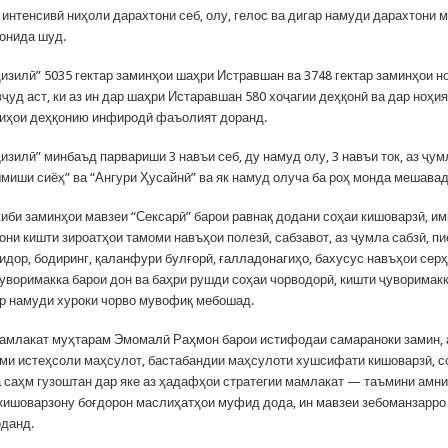
 интенсивӣ ниҳоли дарахтони себ, олу, гелос ва дигар намуди дарахтони
онида шуд.
Қизилӣ” 5035 гектар заминҳои шаҳри Истравшан ва 3748 гектар заминҳои н
ҷуд аст, ки аз ин дар шаҳри Истаравшан 580 хоҷагии деҳқонӣ ва дар ноҳи
гиҳои деҳқонию инфиродӣ фаъолият доранд.
изилӣ” минбаъд парвариши 3 навъи себ, ду намуд олу, 3 навъи ток, аз ҷу
шмиши сиёҳ” ва “Ангури Ҳусайнӣ” ва як намуд олуча ба роҳ монда мешавад
киби заминҳои мавзеи “Сексарӣ” барои равнақ додани соҳаи кишоварзӣ, им
ни кишти зироатҳои тамоми навъҳои полезӣ, сабзавот, аз ҷумла сабзӣ, пи
мидор, бодиринг, қаланфури булғорӣ, ғалладонагиҳо, бахусус навъҳои сер
ҷуворимакка барои дон ва баҳри рушди соҳаи чорводорӣ, кишти ҷуворимак
ар намуди хуроки чорво мувофиқ мебошад.
амлакат муҳтарам Эмомалӣ Раҳмон барои истифодаи самараноки замин,
ми истеҳсоли маҳсулот, бастабандии маҳсулоти хушсифати кишоварзӣ, с
а саҳм гузоштан дар яке аз ҳадафҳои стратегии мамлакат — таъмини амн
 кишоварзону боғдорон маслиҳатҳои муфид дода, ин мавзеи зебоманзарро
рданд.