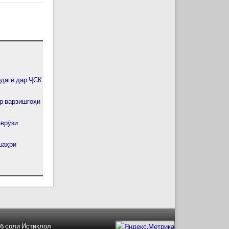
рдагӣ дар ҶСК
р варзишгоҳи
аврӯзи
шаҳри
6 соли Истиқлол