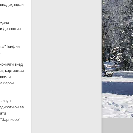
 мевадиҳандаи
оҳияи
яи Деваштич
мла “Тоифии
.
конияти зиёд
ёз, картошкаи
ҳосили
ка барои
 афзун
одироти он ва
ияти
 “Зарнисор”