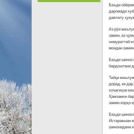
Баъди обёрии 
даромади хуб
давлату ҳуку
Аз рӯи маълу
замин, аз ҷу
номураттаб к
мондан замин
Баъди шиносо
бардоштани д
Тибқи маълум
дорад, ки дар
хоҷагиҳои киш
Ҳамзамон бар
замин корҳо 
Баъди шиносӣ
Истаравшан в
шинонидани ни