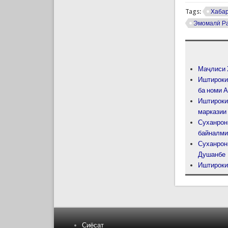
Tags:
Хаба
Эмомалӣ Р
Маҷлиси 
Иштироки
ба номи 
Иштироки
марказии
Суханрон
байналми
Суханрон
Душанбе
Иштироки
Сиёсат