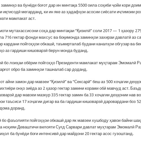
заминҳо ва бунёди боғот дар ин минтақа 5500 оила соҳиби ҷойи кори доим
и иқтисодӣ мегарданд, ки ин яке аз ҳадафҳои асосии сиёсати иҷтимоии р
мати мамлакат аст.
моти мутахассисони соҳа дар минтақаи “Қизилӣ” соли 2017 — 1 ҳазору 279
мла 716 гектар фонди махсус ва боқимонда заминҳои захираи давлатӣ аз с
ор кардани пойгоҳҳои обкашӣ, таъмирталаб будани каналҳои обгузар ва бе
ҳо аз гардиши кишоварзӣ берун монда буданд.
ӣ бо лоиҳаи обёрии пойгоҳҳо Президенти мамлакат муҳтарам Эмомалӣ Р
арғот обро ба заминҳои ташналаб сар доданд.
от айни замон дар мавзеи “Қизилӣ” ва “Сексарӣ” беш аз 500 хоҷагии деҳқ
 ихтиёри онҳо зиёда аз 2 ҳазор гектар замини корами обӣ мавҷуд аст. Баъ
оварзӣ дар мавзеи мазкур 335 гектар замин ба 33 хоҷагии деҳқонии нав в
ои таъсиси 17 хоҷагии дигар ва ба гардиши кишоварзӣ даровардани боз 52
идома доранд.
 бо фаъолияти пойгоҳҳои обкашӣ дар як мавзеи хушбоду ҳавои байни ша
а ноҳияи Деваштичи вилояти Суғд Сарвари давлат муҳтарам Эмомалӣ Ра
ҳол ба бунёди боғи интенсивӣ дар майдони 20 гектар асос гузоштанд.