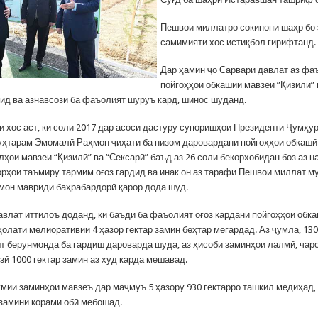
Пешвои миллатро сокинони шаҳр бо 
самимияти хос истиқбол гирифтанд.
Дар ҳамин ҷо Сарвари давлат аз фа
пойгоҳҳои обкашии мавзеи ”Қизилӣ” 
дид ва азнавсозӣ ба фаъолият шуруъ кард, шинос шуданд.
и хос аст, ки соли 2017 дар асоси дастуру супоришҳои Президенти Ҷумҳу
уҳтарам Эмомалӣ Раҳмон ҷиҳати ба низом даровардани пойгоҳҳои обкашӣ
ҳои мавзеи “Қизилӣ” ва “Сексарӣ” баъд аз 26 соли бекорхобидан боз аз н
орҳои таъмиру тармим оғоз гардид ва инак он аз тарафи Пешвои миллат м
он мавриди баҳрабардорӣ қарор дода шуд.
авлат иттилоъ доданд, ки баъди ба фаъолият оғоз кардани пойгоҳҳои обк
ҳолати мелиоративии 4 ҳазор гектар замин беҳтар мегардад. Аз ҷумла, 130
шт берунмонда ба гардиш дароварда шуда, аз ҳисоби заминҳои лалмӣ, чаро
зӣ 1000 гектар замин аз худ карда мешавад.
мии заминҳои мавзеъ дар маҷмуъ 5 ҳазору 930 гектарро ташкил медиҳад, 
 замини корами обӣ мебошад.