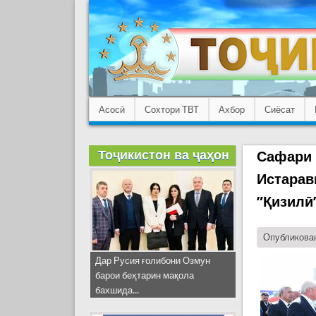
Асосӣ
Сохтори ТВТ
Ахбор
Сиёсат
Тоҷикистон ва ҷаҳон
Сафари 
Истарав
”Қизилӣ
Опубликован
Дар Русия ғолибони Озмун
барои беҳтарин мақола
бахшида...