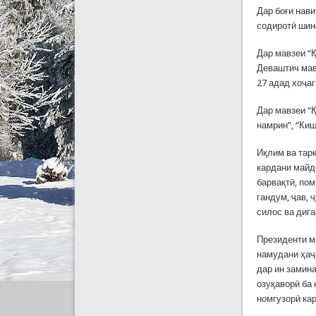
Дар боғи нави
содиротӣ шин
Дар мавзеи “
Деваштич мав
27 адад хоҷа
Дар мавзеи “Қ
намрин”, “Ки
Иқлим ва тар
кардани майдо
барвақтӣ, по
гандум, ҷав, 
силос ва диг
Президенти м
намудани ҳаҷ
дар ин замин
озуқаворӣ ба
номгузорӣ ка