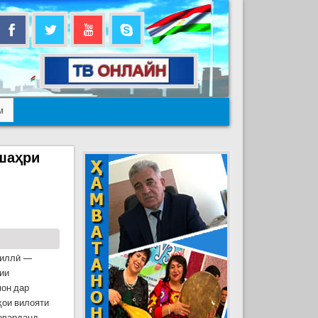
м
шаҳри
миллӣ —
ии
он дар
ҳои вилояти
оварданд.