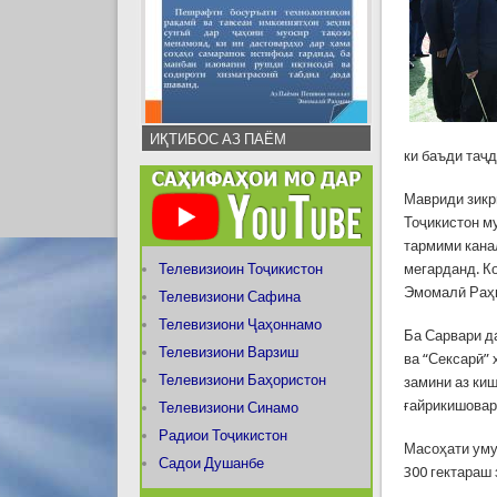
ИҚТИБОС АЗ ПАЁМ
ки баъди таҷ
Мавриди зикр
Тоҷикистон м
тармими канал
Телевизиоин Тоҷикистон
мегарданд. К
Эмомалӣ Раҳм
Телевизиони Сафина
Телевизиони Ҷаҳоннамо
Ба Сарвари д
Телевизиони Варзиш
ва “Сексарӣ” 
Телевизиони Баҳористон
замини аз ки
ғайрикишовар
Телевизиони Синамо
Радиои Тоҷикистон
Масоҳати уму
Садои Душанбе
300 гектараш