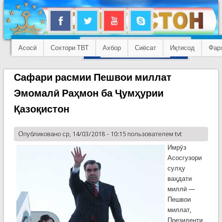
Асосӣ
Сохтори ТВТ
Ахбор
Сиёсат
Иқтисод
Фар
Сафари расмии Пешвои миллат
Эмомалӣ Раҳмон ба Ҷумҳурии
Қазоқистон
Опубликовано ср, 14/03/2018 - 10:15 пользователем
tvt
Имрӯз
Асосгузори
сулҳу
ваҳдати
миллӣ —
Пешвои
миллат,
Президенти