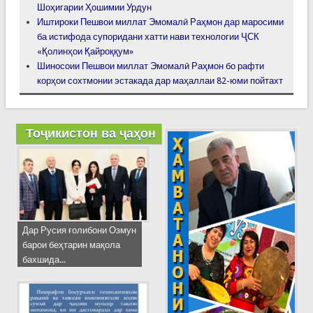
Шоҳигарии Ҳошимии Урдун
Иштироки Пешвои миллат Эмомалӣ Раҳмон дар маросими
ба истифода супоридани хатти нави технологии ҶСК
«Қолинҳои Қайроққум»
Шиносоии Пешвои миллат Эмомалӣ Раҳмон бо рафти
корҳои сохтмонии эстакада дар маҳаллаи 82-юми пойтахт
Тоҷикистон ва ҷаҳон
Дар Русия ғолибони Озмун
барои беҳтарин мақола
бахшида...