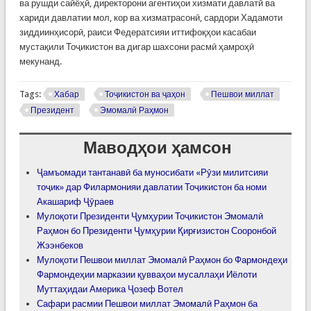
ва рушди сайёҳӣ, директорони агентиҳои хизмати давлатӣ ва
хариди давлатии мол, кор ва хизматрасонӣ, сардори Хадамоти
зиддиинҳисорӣ, раиси Федератсияи иттифоқҳои касабаи
мустақили Тоҷикистон ва дигар шахсони расмӣ ҳамроҳӣ
мекунанд.
Tags:
Хабар
Тоҷикистон ва ҷаҳон
Пешвои миллат
Президент
Эмомалӣ Раҳмон
Маводҳои ҳамсон
Ҷамъомади тантанавӣ ба муносибати «Рӯзи милитсияи
тоҷик» дар Филармонияи давлатии Тоҷикистон ба номи
Акашариф Ҷӯраев
Мулоқоти Президенти Ҷумҳурии Тоҷикистон Эмомалӣ
Раҳмон бо Президенти Ҷумҳурии Қирғизистон Сооронбой
Жээнбеков
Мулоқоти Пешвои миллат Эмомалӣ Раҳмон бо Фармондеҳи
Фармондеҳии марказии қувваҳои мусаллаҳи Иёлоти
Муттаҳидаи Америка Ҷозеф Вотел
Сафари расмии Пешвои миллат Эмомалӣ Раҳмон ба