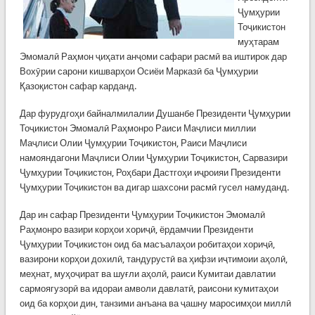
Ҷумҳурии
Тоҷикистон
муҳтарам
Эмомалӣ Раҳмон ҷиҳати анҷоми сафари расмӣ ва иштирок дар
Вохӯрии сарони кишварҳои Осиёи Марказӣ ба Ҷумҳурии
Қазоқистон сафар карданд.
Дар фурудгоҳи байналмилалии Душанбе Президенти Ҷумҳурии
Тоҷикистон Эмомалӣ Раҳмонро Раиси Маҷлиси миллии
Маҷлиси Олии Ҷумҳурии Тоҷикистон, Раиси Маҷлиси
намояндагони Маҷлиси Олии Ҷумҳурии Тоҷикистон, Сарвазири
Ҷумҳурии Тоҷикистон, Роҳбари Дастгоҳи иҷроияи Президенти
Ҷумҳурии Тоҷикистон ва дигар шахсони расмӣ гусел намуданд.
Дар ин сафар Президенти Ҷумҳурии Тоҷикистон Эмомалӣ
Раҳмонро вазири корҳои хориҷӣ, ёрдамчии Президенти
Ҷумҳурии Тоҷикистон оид ба масъалаҳои робитаҳои хориҷӣ,
вазирони корҳои дохилӣ, тандурустӣ ва ҳифзи иҷтимоии аҳолӣ,
меҳнат, муҳоҷират ва шуғли аҳолӣ, раиси Кумитаи давлатии
сармоягузорӣ ва идораи амволи давлатӣ, раисони кумитаҳои
оид ба корҳои дин, танзими анъана ва ҷашну маросимҳои миллӣ