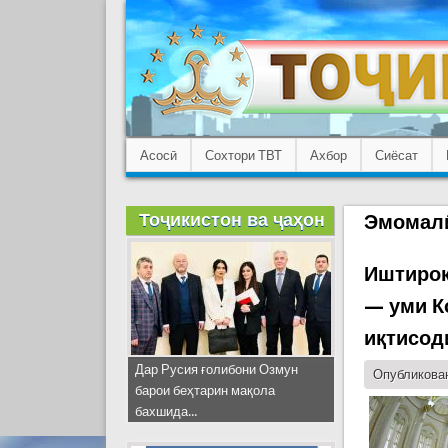
Асосӣ
Сохтори ТВТ
Ахбор
Сиёсат
Тоҷикистон ва ҷаҳон
Эмомал
Иштирок
— уми К
иқтисод
Дар Русия ғолибони Озмун
Опубликован
барои беҳтарин мақола
бахшида...