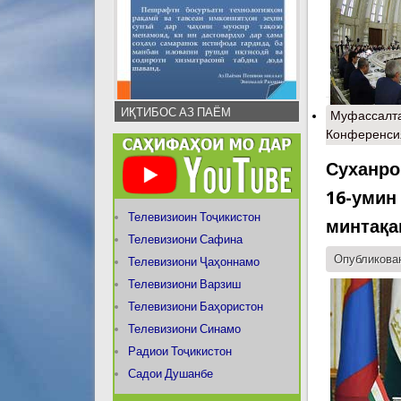
ИҚТИБОС АЗ ПАЁМ
Муфассалт
Конференсия
Суханро
16-умин
Телевизиоин Тоҷикистон
минтақа
Телевизиони Сафина
Опубликован
Телевизиони Ҷаҳоннамо
Телевизиони Варзиш
Телевизиони Баҳористон
Телевизиони Синамо
Радиои Тоҷикистон
Садои Душанбе