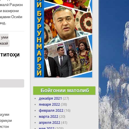
омалӣ Раҳмон
и вазирони
ақавии Осиёи
анд.
 уми
казӣ
титоҳи
Бойгонии матолиб
декабря 2021
(27)
января 2022
(38)
февраля 2022
(16)
аҳуми
марта 2022
(20)
ориҳои
апреля 2022
(41)
истон
мая 2022
(103)