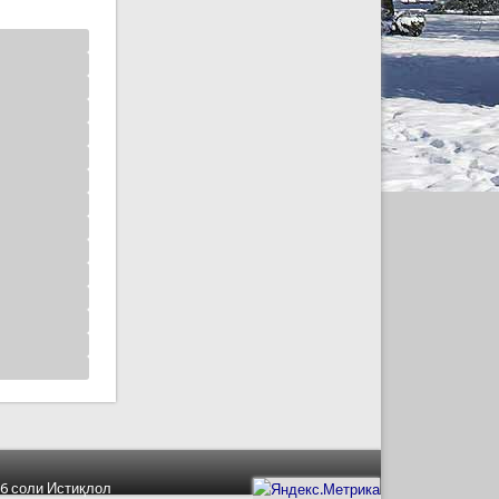
6 соли Истиқлол