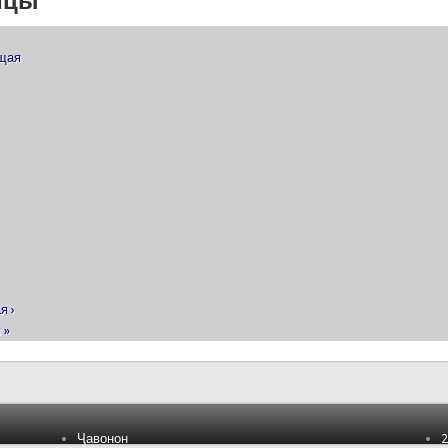
ицы
ущая
я ›
 »
Ҷавонон
2