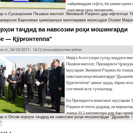
хайрамақдам гуфта, ба ҳамаи шумо
пурсамар орзу менамоям.
ар
о Суханронии Пешвои миллат Эмомалӣ Раҳмон дар ифтитоҳи 1
азирони Барномаи ҳамкориҳои минтақавии иқтисодии Осиёи Марк
орҳои таҷдид ва навсозии роҳи мошингарди
е — Қӯрғонтеппа”
о чт, 26/10/2017 - 14:12 пользователем
admin
Имрӯз Асосгузори сулҳу ваҳдати м
Пешвои миллат, Президенти Ҷумҳури
муҳтарам Эмомалӣ Раҳмон бо лоиҳа
навсозии роҳи мошингарди “Душанб
Қӯрғонтеппа” шинос шуда, барои оғо
сохтмонӣ асос гузоштанд.
Ба Президенти мамлакат муҳтарам 
Раҳмон иттилоъ доданд, ки марҳила
лоиҳа 33,2 километрро дар бар гириф
ар
о Оғози корҳои таҷдид ва навсозии роҳи мошингарди “Душанбе 
”