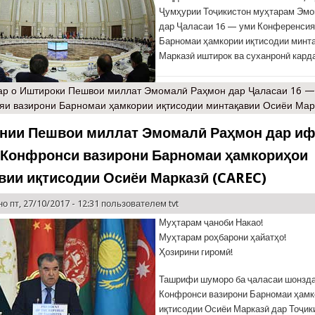
Ҷумҳурии Тоҷикистон муҳтарам Эм
дар Ҷаласаи 16 — уми Конференсия
Барномаи ҳамкории иқтисодии минт
Марказӣ иштирок ва суханронӣ кард
ар
о Иштироки Пешвои миллат Эмомалӣ Раҳмон дар Ҷаласаи 16 —
и вазирони Барномаи ҳамкории иқтисодии минтақавии Осиёи Мар
нии Пешвои миллат Эмомалӣ Раҳмон дар иф
 Конфронси вазирони Барномаи ҳамкориҳои
вии иқтисодии Осиёи Марказӣ (CAREC)
о пт, 27/10/2017 - 12:31 пользователем
tvt
Муҳтарам ҷаноби Накао!
Муҳтарам роҳбарони ҳайатҳо!
Ҳозирини гиромӣ!
Ташрифи шуморо ба ҷаласаи шонзд
Конфронси вазирони Барномаи ҳамк
иқтисодии Осиёи Марказӣ дар Тоҷик