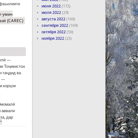
 фаъолияти
июня 2022
(172)
июля 2022
(29)
6-умин
августа 2022
(160)
азӣ (CAREC)
сентября 2022
(169)
октября 2022
(50)
ноября 2022
(23)
иллӣ —
и Тоҷикистон
и таҷдид ва
е —
зи корҳои
Эмомалӣ
и аввали
та, дар
—