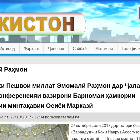
Иқтисод
Фарҳанг
Ҷавонон
Сайёҳӣ
Меъмори
Телефил
ӣ Раҳмон
и Пешвои миллат Эмомалӣ Раҳмон дар Ҷала
онференсияи вазирони Барномаи ҳамкории
ии минтақавии Осиёи Марказӣ
о пт, 27/10/2017 - 12:34 пользователем
tvt
27 октябри соли 2017 дар толори бо
«Зарандуд»-и Кохи Наврӯз Асосгузо
ваҳдати миллӣ — Пешвои миллат, П