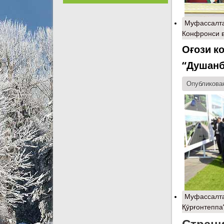
Муфассалт
Конфронси в
Оғози к
“Душанб
Опубликован
Муфассалт
Қӯрғонтеппа