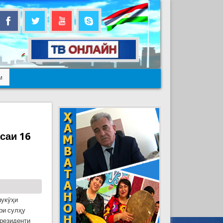
м
саи 16
шукӯҳи
ри сулҳу
резиденти