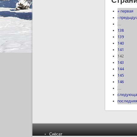
Стран
« первая
‹ предыд
…
138
139
140
141
142
143
144
145
146
…
следующа
последняя
Сиёсат