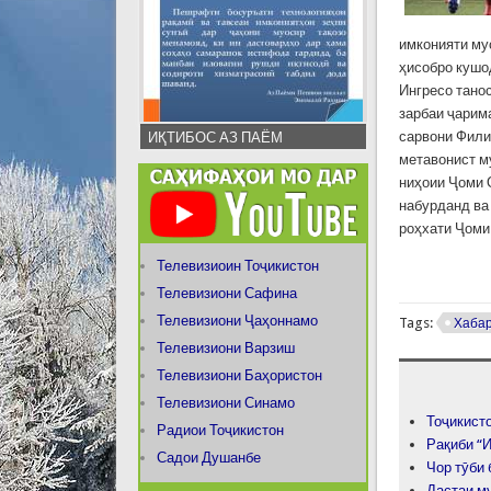
имконияти му
ҳисобро кушо
Ингресо тано
зарбаи ҷарим
сарвони Фили
ИҚТИБОС АЗ ПАЁМ
метавонист м
ниҳоии Ҷоми 
набурданд ва
роҳхати Ҷоми
Телевизиоин Тоҷикистон
Телевизиони Сафина
Телевизиони Ҷаҳоннамо
Tags:
Хаба
Телевизиони Варзиш
Телевизиони Баҳористон
Телевизиони Синамо
Тоҷикисто
Радиои Тоҷикистон
Рақиби “
Садои Душанбе
Чор тӯби
Дастаи м