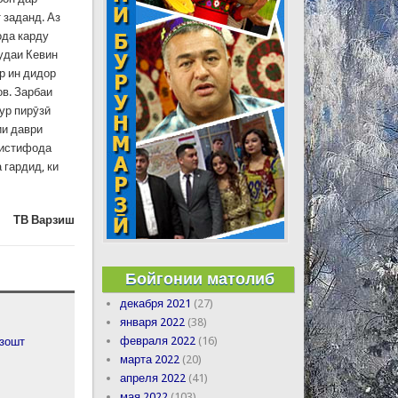
 заданд. Аз
ода карду
удаи Кевин
р ин дидор
ов. Зарбаи
ур пирӯзӣ
ии даври
 истифода
 гардид, ки
ТВ Варзиш
Бойгонии матолиб
декабря 2021
(27)
января 2022
(38)
февраля 2022
(16)
узошт
марта 2022
(20)
апреля 2022
(41)
мая 2022
(103)