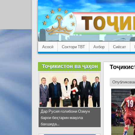
Асосӣ
Сохтори ТВТ
Ахбор
Сиёсат
Тоҷикистон ва ҷаҳон
Тоҷикис
Опубликован
Дар Русия ғолибони Озмун
барои беҳтарин мақола
бахшида...