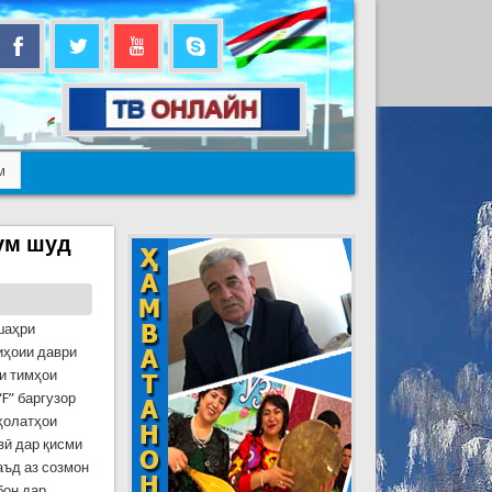
м
рум шуд
шаҳри
иҳоии даври
и тимҳои
F” баргузор
ҳолатҳои
зӣ дар қисми
аъд аз созмон
бон дар