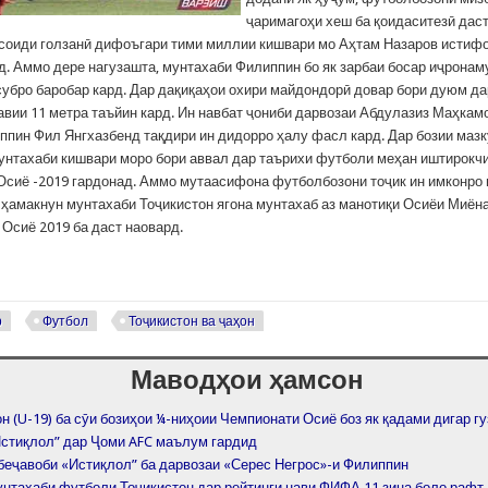
ҷаримагоҳи хеш ба қоидаситезӣ даст
соиди голзанӣ дифоъгари тими миллии кишвари мо Аҳтам Назаров истиф
д. Аммо дере нагузашта, мунтахаби Филиппин бо як зарбаи босар иҷронам
субро баробар кард. Дар дақиқаҳои охири майдондорӣ довар бори дуюм да
авии 11 метра таъйин кард. Ин навбат ҷониби дарвозаи Абдулазиз Маҳкам
ппин Фил Янгхазбенд тақдири ин дидорро ҳалу фасл кард. Дар бозии мазк
унтахаби кишвари моро бори аввал дар таърихи футболи меҳан иштирокч
Осиё -2019 гардонад. Аммо мутаасифона футболбозони тоҷик ин имконро
 ҳамакнун мунтахаби Тоҷикистон ягона мунтахаб аз манотиқи Осиёи Миёна
 Осиё 2019 ба даст наовард.
р
Футбол
Тоҷикистон ва ҷаҳон
Маводҳои ҳамсон
н (U-19) ба сӯи бозиҳои ¼-ниҳоии Чемпионати Осиё боз як қадами дигар г
Истиқлол” дар Ҷоми AFC маълум гардид
 беҷавоби «Истиқлол” ба дарвозаи «Серес Негрос»-и Филиппин
унтахаби футболи Тоҷикистон дар рейтинги нави ФИФА 11 зина боло рафт