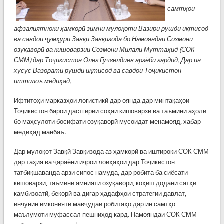
самтҳои
афзалиятноки ҳамкорӣ зимни мулоқоти Вазири рушди иқтисод
ва савдои ҷумҳурӣ Завқӣ Завқизода бо Намояндаи Созмони
озуқаворӣ ва кишоварзии Созмони Милали Муттаҳид (СОК
СММ) дар Тоҷикистон Олег Гучгелдиев арзёбӣ гардид. Дар ин
хусус Вазорати рушди иқтисод ва савдои Тоҷикистон
иттилоъ медиҳад.
Ифтитоҳи марказҳои логистикӣ дар оянда дар минтақаҳои
Тоҷикистон барои дастгирии соҳаи кишоварзӣ ва таъмини аҳолӣ
бо маҳсулоти босифати озуқаворӣ мусоидат менамояд, хабар
медиҳад манбаъ.
Дар мулоқот Завқӣ Завқизода аз ҳамкорӣ ва иштироки СОК СММ
дар таҳия ва ҷараёни иҷрои лоиҳаҳои дар Тоҷикистон
татбиқшаванда арзи сипос намуда, дар робита ба сиёсати
кишоварзӣ, таъмини амнияти озуқаворӣ, коҳиш додани сатҳи
камбизоатӣ, бекорӣ ва дигар ҳадафҳои стратегии давлат,
инчунин имконияти мавҷудаи робитаҳо дар ин самтҳо
маълумоти муфассал пешниҳод кард. Намояндаи СОК СММ