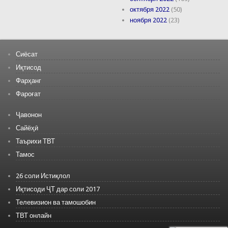
октября 2022
(50)
ноября 2022
(23)
Сиёсат
Иқтисод
Фарҳанг
Фароғат
Ҷавонон
Сайёҳӣ
Таърихи ТВТ
Тамос
26 соли Истиқлол
Иқтисоди ҶТ дар соли 2017
Телевизион ва тамошобин
ТВТ онлайн