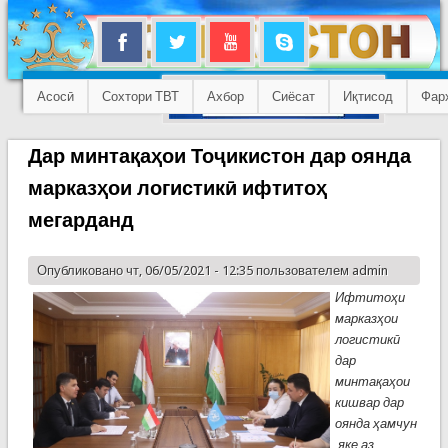
Асосӣ
Сохтори ТВТ
Ахбор
Сиёсат
Иқтисод
Фар
Дар минтақаҳои Тоҷикистон дар оянда
марказҳои логистикӣ ифтитоҳ
мегарданд
Опубликовано чт, 06/05/2021 - 12:35 пользователем
admin
Ифтитоҳи
марказҳои
логистикӣ
дар
минтақаҳои
кишвар дар
оянда ҳамчун
яке аз