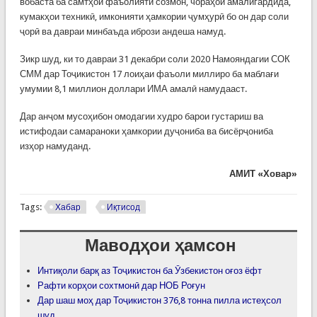
вобаста ба самтҳои фаъолияти созмон, чораҳои амалигардида,
кумакҳои техникӣ, имконияти ҳамкории ҷумҳурӣ бо он дар соли
ҷорӣ ва давраи минбаъда ибрози андеша намуд.
Зикр шуд, ки то давраи 31 декабри соли 2020 Намояндагии СОК
СММ дар Тоҷикистон 17 лоиҳаи фаъоли миллиро ба маблағи
умумии 8,1 миллион доллари ИМА амалӣ намудааст.
Дар анҷом мусоҳибон омодагии худро барои густариш ва
истифодаи самараноки ҳамкории дуҷониба ва бисёрҷониба
изҳор намуданд.
АМИТ «Ховар»
Tags:
Хабар
Иқтисод
Маводҳои ҳамсон
Интиқоли барқ аз Тоҷикистон ба Ӯзбекистон оғоз ёфт
Рафти корҳои сохтмонӣ дар НОБ Роғун
Дар шаш моҳ дар Тоҷикистон 376,8 тонна пилла истеҳсол
шуд