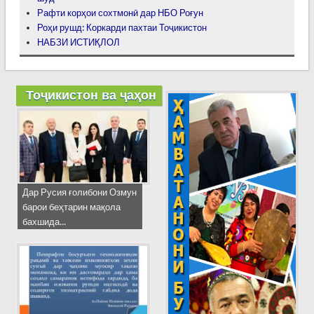
Рафти корҳои сохтмонӣ дар НБО Роғун
Роҳи рушд: Коркарди пахтаи Тоҷикистон
НАБЗИ ИСТИҚЛОЛ
Тоҷикистон ва ҷаҳон
Дар Русия ғолибони Озмун
барои беҳтарин мақола
бахшида...