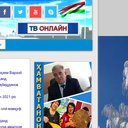
м
оҳияи Варзоб
данд
дбиддинов
н-2021-ро
и олӣ мавқуф
иданд
гуна амалҳои