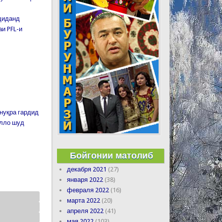
диданд
и PFL-и
нуқра гардид
илло шуд
Бойгонии матолиб
декабря 2021
(27)
января 2022
(38)
февраля 2022
(16)
марта 2022
(20)
апреля 2022
(41)
мая 2022
(103)