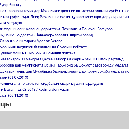
ӣ дур бошанд
паҳлавонони тоҷик дар Мусобиқаи ҷаҳонии интихобии олимпӣ муайян гар
и маъруфи тоҷик Лоиқ Раҷабов нахустин қувваозмоияшро дар доираи лига
ҷом медиҳад
и худшиносии ҷавонон дар китоби "Тоҷикон"-и Бобоҷон Ғафуров
нҷшанбе ба дастаи «Навбаҳор» аввалин пирӯзӣ овард
Як ба як бо иштироки Адолат Бегова
усобиқаи ноҳияҳои Фирдавсӣ ва Сомонии пойтахт
Кувваозмоии н.Сино бо н.И.Сомонии пойтахт
 наваскарон аз майдони Қалъаи Ҳисор ба сафи Артиши миллӣ рафтанд
бророва дар Чемпионати Осиёи Ғарбӣ оид ба шоҳмот сазовори ду медали 
духтари тоҷик дар Мусобиқаи байналмилалӣ дар Корея соҳиби медали т
тан (02.07.2019)
Чемпионати Тоҷикистон оид ба шиноварӣ муайян гардиданд
 Ватан - 28.03.2018 / Rodmardoni vatan
тан (06.11.2018)
ицы