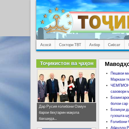
Асосӣ
Сохтори ТВТ
Ахбор
Сиёсат
Тоҷикистон ва ҷаҳон
Маводҳо
Пешвои ми
Маркази т
ЧЕМПИОНА
сазовори 
Бозингаро
болои сар
Дар Русия ғолибони Озмун
Бозиҳои д
барои беҳтарин мақола
гузошта ш
бахшида...
Ғолибони 
Абдулло Р