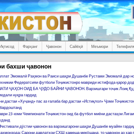
Иқтисод
Фарҳанг
Ҷавонон
Сайёҳӣ
Меъмори
Телефил
и бахши ҷавонон
ллат Эмомалӣ Раҳмон ва Раиси шаҳри Душанбе Рустами Эмомалӣ дар н
ехникии Федератсияи футболи Тоҷикистонро мавриди истифода қарор до
ТИ ҶАҲОН ОИД БА ҶУДО БАЙНИ ҶАВОНОН. Варзишгари тоҷик Лоиқ Қу
медали нуқра гардид
ни дастаи «Хуҷанд» пас аз ғалаба бар дастаи «Истиқлол» Ҷоми Тоҷикисто
 бардоштанд
аври 23-юми Чемпионати Тоҷикистон оид ба футбол миёни дастаҳои Лига
уданд
Фестивали дӯстии ҷавонон ва варзишгарони шаҳри Душанбе муайян гард
аҳмонзода: Сарони давлатҳои СҲШ ҳамеша мекӯшанд, то ҷавонон аз ҳар 