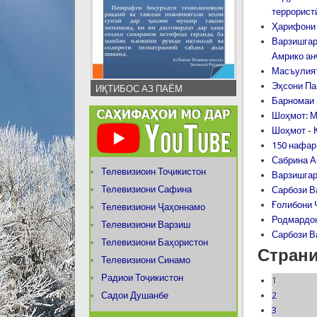
террорист
Ҳарифони 
Варзишгар
Амрико ан
Масъулият
Эҳсони Па
ИҚТИБОС АЗ ПАЁМ
Барномаи 
Шоҳмот: М
Шоҳмот - 
150 нафар
Сабрина А
Телевизиоин Тоҷикистон
Варзишгар
Телевизиони Сафина
Сарбози Ва
Ғолибони 
Телевизиони Ҷаҳоннамо
Родмардони
Телевизиони Варзиш
Сарбози Ва
Телевизиони Баҳористон
Стран
Телевизиони Синамо
Радиои Тоҷикистон
1
Садои Душанбе
2
3