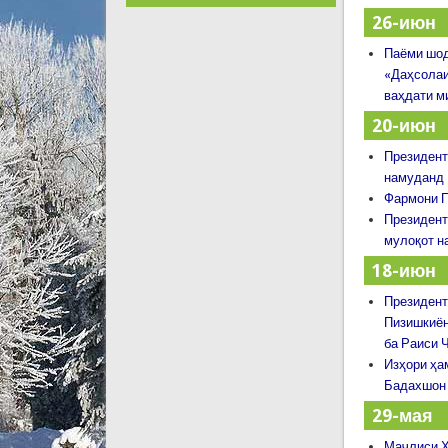
26-июн
Паёми шод
«Даҳсолаи
ваҳдати м
20-июн
Президент
намуданд
Фармони П
Президент
мулоқот н
18-июн
Президент
Пизишкиён
ба Раиси 
Изҳори ҳа
Бадахшон
29-мая
Маҷлиси Ҳ