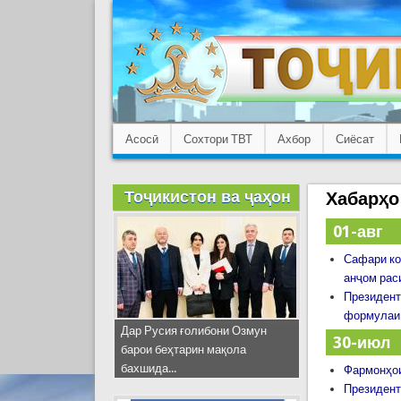
Асосӣ
Сохтори ТВТ
Ахбор
Сиёсат
Тоҷикистон ва ҷаҳон
Хабарҳо
01-авг
Сафари ко
анҷом рас
Президент
формулаи 
Дар Русия ғолибони Озмун
30-июл
барои беҳтарин мақола
бахшида...
Фармонҳои
Президент