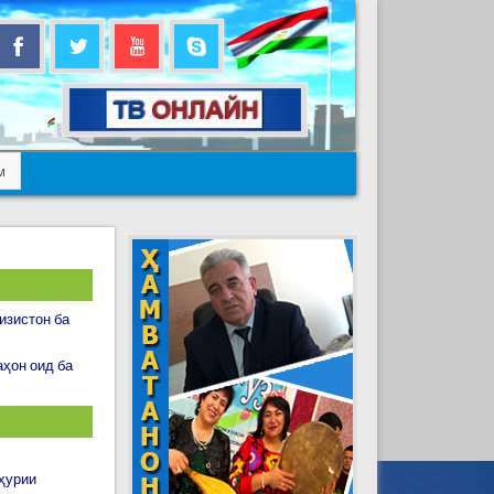
м
изистон ба
ҳон оид ба
ҳурии