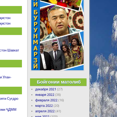
қистон
қистон
стон Шавкат
и Улан-
Бойгонии матолиб
декабря 2021
(27)
января 2022
(38)
ояти Суғдро
февраля 2022
(16)
марта 2022
(20)
дуюми ҶДММ
апреля 2022
(41)
мая 2022
(103)