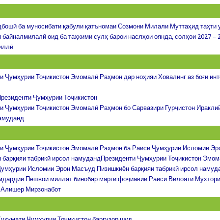
бошӣ ба муносибати қабули қатъномаи Созмони Милали Муттаҳид таҳти 
 байналмилалӣ оид ба таҳкими сулҳ барои наслҳои оянда, солҳои 2027 – 
иллӣ
и Ҷумҳурии Тоҷикистон Эмомалӣ Раҳмон дар ноҳияи Ховалинг аз боғи ин
резиденти Ҷумҳурии Тоҷикистон
и Ҷумҳурии Тоҷикистон Эмомалӣ Раҳмон бо Сарвазири Гурҷистон Иракли
амуданд
и Ҷумҳурии Тоҷикистон Эмомалӣ Раҳмон ба Раиси Ҷумҳурии Исломии Э
 барқияи табрикӣ ирсол намудандПрезиденти Ҷумҳурии Тоҷикистон Эмо
Ҷумҳурии Исломии Эрон Масъуд Пизишкиён барқияи табрикӣ ирсол намуд
мдардии Пешвои миллат бинобар марги фоҷиавии Раиси Вилояти Мухтори
 Алишер Мирзонабот
укумати Ҷумҳурии Тоҷикистон баргузор шуд