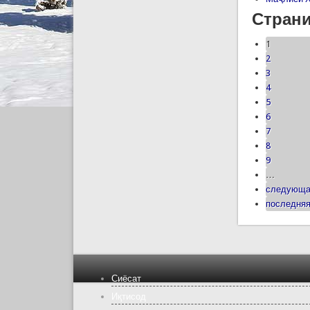
Стран
1
2
3
4
5
6
7
8
9
…
следующа
последняя
Сиёсат
Иқтисод