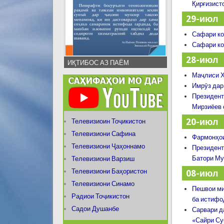
Қирғизист
29-июл
Сафари ко
Сафари ко
28-июл
ИҚТИБОС АЗ ПАЁМ
Маҷлиси Ҳ
Имрӯз дар
Президент
Мирзиёев 
20-июл
Телевизиоин Тоҷикистон
Телевизиони Сафина
Фармонҳои
Телевизиони Ҷаҳоннамо
Президент
Батори Му
Телевизиони Варзиш
Телевизиони Баҳористон
08-июл
Телевизиони Синамо
Пешвои ми
Радиои Тоҷикистон
ба истифо
Садои Душанбе
Сарвари д
«Сайри Су