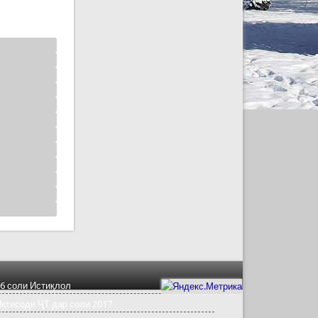
6 соли Истиқлол
қтисоди ҶТ дар соли 2017