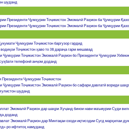
он шуданд
рии Президенти Ҷумҳурии Тоҷикистон Эмомалӣ Раҳмон ба Ҷумҳурии Қазо
рии Президенти Ҷумҳурии Тоҷикистон Эмомалӣ Раҳмон ба Ҷумҳурии Қазо
укумати Ҷумҳурии Тоҷикистон баргузор гардид
 водиҳои Тоҷикистон ҳаво то 38 дараҷа гарм мешавад
и Ҷумҳурии Тоҷикистон Эмомалӣ Раҳмон бо Президенти Ҷумҳурии Узбеки
суҳбати телефонӣ анҷом доданд
 Президенти Ҷумҳурии Тоҷикистон
и Ҷумҳурии Тоҷикистон Эмомалӣ Раҳмон бо сафари давлатӣ вориди шаҳр
ғулистон шуданд
ллат Эмомалӣ Раҳмон дар шаҳри Хуҷанд бинои нави маъмурии Суди вил
да доданд
авлат Эмомалӣ Раҳмон дар Минтақаи озоди иқтисодии Суғд марҳилаи 
ғд»-ро ифтитоҳ намуданд