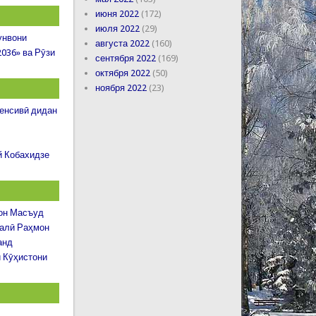
июня 2022
(172)
июля 2022
(29)
унвони
августа 2022
(160)
2036» ва Рӯзи
сентября 2022
(169)
октября 2022
(50)
ноября 2022
(23)
тенсивӣ дидан
й Кобахидзе
рон Масъуд
малӣ Раҳмон
анд
 Кӯҳистони