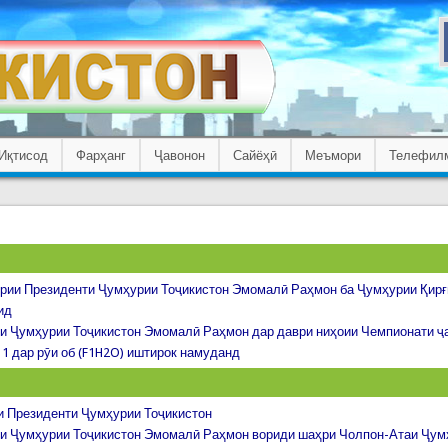
Иқтисод
Фарҳанг
Ҷавонон
Сайёҳӣ
Меъмори
Телефил
рии Президенти Ҷумҳурии Тоҷикистон Эмомалӣ Раҳмон ба Ҷумҳурии Қирғ
ид
и Ҷумҳурии Тоҷикистон Эмомалӣ Раҳмон дар даври ниҳоии Чемпионати ҷа
1 дар рӯи об (F1H2O) иштирок намуданд
 Президенти Ҷумҳурии Тоҷикистон
и Ҷумҳурии Тоҷикистон Эмомалӣ Раҳмон вориди шаҳри Чолпон-Атаи Ҷум