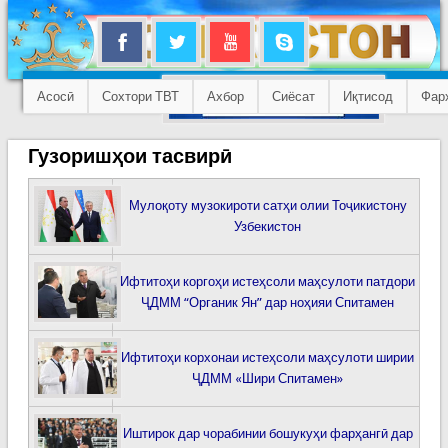
Асосӣ
Сохтори ТВТ
Ахбор
Сиёсат
Иқтисод
Фар
Гузоришҳои тасвирӣ
Мулоқоту музокироти сатҳи олии Тоҷикистону
Узбекистон
Ифтитоҳи коргоҳи истеҳсоли маҳсулоти патдори
ҶДММ “Органик Ян” дар ноҳияи Спитамен
Ифтитоҳи корхонаи истеҳсоли маҳсулоти ширии
ҶДММ «Шири Спитамен»
Иштирок дар чорабинии бошукуҳи фарҳангӣ дар