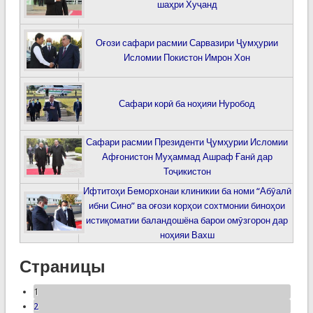
шаҳри Хуҷанд
Оғози сафари расмии Сарвазири Ҷумҳурии
Исломии Покистон Имрон Хон
Сафари корӣ ба ноҳияи Нуробод
Сафари расмии Президенти Ҷумҳурии Исломии
Афғонистон Муҳаммад Ашраф Ғанӣ дар
Тоҷикистон
Ифтитоҳи Беморхонаи клиникии ба номи “Абӯалӣ
ибни Сино” ва оғози корҳои сохтмонии биноҳои
истиқоматии баландошёна барои омӯзгорон дар
ноҳияи Вахш
Страницы
1
2