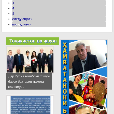
3
4
5
следующая ›
последняя »
Тоҷикистон ва ҷаҳон
Дар Русия ғолибони Озмун
барои беҳтарин мақола
бахшида...